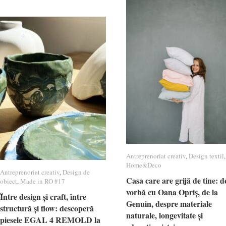
Antreprenoriat creativ
Antreprenoriat creativ
,
Design textil
Design textil
,
Home&Deco
Home&Deco
Antreprenoriat creativ
Antreprenoriat creativ
,
Design de
Design de
Casa care are grijă de tine: d
Casa care are grijă de tine: d
obiect
obiect
,
Made in RO #17
Made in RO #17
vorbă cu Oana Opriș, de la
vorbă cu Oana Opriș, de la
Între design și craft, între
Între design și craft, între
Genuin, despre materiale
Genuin, despre materiale
structură și flow: descoperă
structură și flow: descoperă
naturale, longevitate și
naturale, longevitate și
piesele EGAL 4 REMOLD la
piesele EGAL 4 REMOLD la