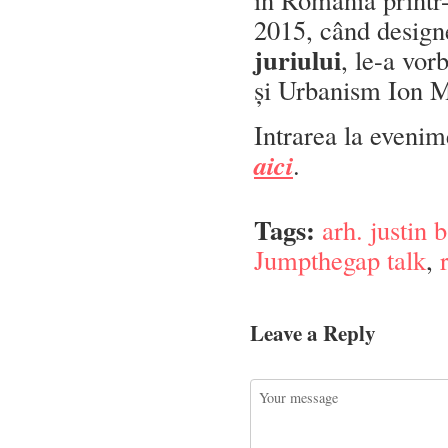
2015, când design
juriului
, le-a vor
și Urbanism Ion M
Intrarea la evenime
aici
.
Tags:
arh. justin 
Jumpthegap talk
,
Leave a Reply