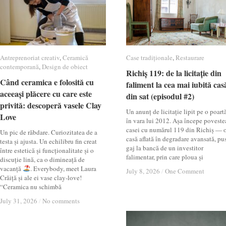
Antreprenoriat creativ
Antreprenoriat creativ
,
Ceramică
Ceramică
Case tradiționale
Case tradiționale
,
Restaurare
Restaurare
contemporană
contemporană
,
Design de obiect
Design de obiect
Richiș 119: de la licitație din
Richiș 119: de la licitație din
Când ceramica e folosită cu
Când ceramica e folosită cu
faliment la cea mai iubită cas
faliment la cea mai iubită cas
aceeași plăcere cu care este
aceeași plăcere cu care este
din sat (episodul #2)
din sat (episodul #2)
privită: descoperă vasele Clay
privită: descoperă vasele Clay
Un anunț de licitație lipit pe o poartă
Love
Love
în vara lui 2012. Așa începe poveste
casei cu numărul 119 din Richiș — 
Un pic de răbdare. Curiozitatea de a
casă aflată în degradare avansată, pu
testa și ajusta. Un echilibru fin creat
gaj la bancă de un investitor
între estetică și funcționalitate și o
falimentar, prin care ploua și
discuție lină, ca o dimineață de
vacanță
. Everybody, meet Laura
July 8, 2026
July 8, 2026
/
/
One Comment
One Comment
Crăiță și ale ei vase clay-love!
“Ceramica nu schimbă
July 31, 2026
July 31, 2026
/
/
No comments
No comments