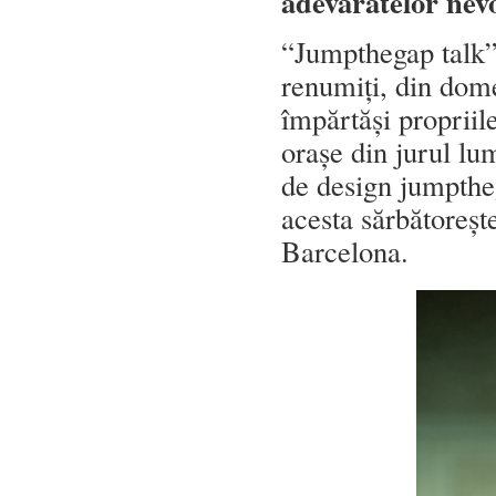
adevăratelor nev
“Jumpthegap talk” 
renumiți, din domen
împărtăși propriile
orașe din jurul lu
de design jumpthe
acesta sărbătoreșt
Barcelona.