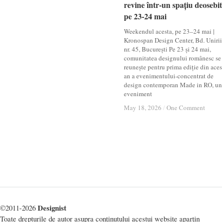
revine într-un spațiu deosebit
revine într-un spațiu deosebit
pe 23-24 mai
pe 23-24 mai
Weekendul acesta, pe 23–24 mai |
Kronospan Design Center, Bd. Unirii
nr. 45, București Pe 23 și 24 mai,
comunitatea designului românesc se
reunește pentru prima ediție din aces
an a evenimentului-concentrat de
design contemporan Made in RO, un
eveniment
May 18, 2026
May 18, 2026
/
/
One Comment
One Comment
Designist
©2011-2026
Toate drepturile de autor asupra conținutului acestui website aparțin