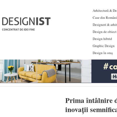
Arhitectură & Des
Case din Români
Designeri & arhi
Design de obiect
Design hibrid
Graphic Design
Design în oraș
Prima întâlnire 
inovații semnific