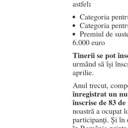
:
astfel
Categoria pentr
Categoria pentru
Premiul de sust
6.000 euro
Tinerii se pot în
urmând să își însc
aprilie.
Anul trecut, compe
înregistrat un nu
înscrise de 83 de
noastră a ocupat l
participanți. Și în
în România printr