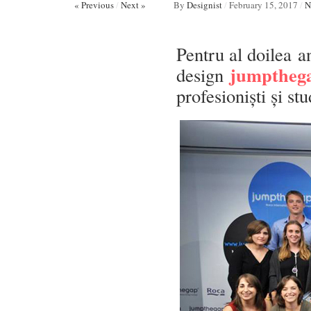
« Previous
/
Next »
By
Designist
/
February 15, 2017
/
N
Pentru al doilea a
jumptheg
design
profesioniști și st