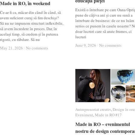
educația pieței
educația pieței
Made in RO, în weekend
Made in RO, în weekend
Există o întrebare pe care Oana Opri
Ce-ar fi ca, măcar din când în când, să
pune de câțiva ani și care nu sună a
avem suficient curaj să fim deschiși?
întrebare de business: de ce nu luăm
Să nu ne impunem structuri inflexibile,
serios ce punem în casele noastre? N
să avem încredere în proces. Dar, în
doar lucruri care să arate frumos, ci
același timp, să credem și în puterea
lucruri
rigorii, cu răbdare. Să nu
June 9, 2026
June 9, 2026
/
/
No comments
No comments
May 21, 2026
May 21, 2026
/
/
No comments
No comments
Antreprenoriat creativ
Antreprenoriat creativ
,
Design în ora
Design în ora
Eveniment
Eveniment
,
Made in RO #17
Made in RO #17
Made in RO – evenimentul
Made in RO – evenimentul
nostru de design contempora
nostru de design contempora