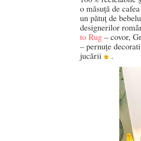
o măsuță de cafea 
un pătuț de bebelu
designerilor român
to Rug
– covor, Gr
– pernuțe decorati
jucării
.