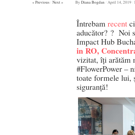
« Previous
/
Next »
By
Diana Bogdan
/
April 14, 2019
/
Întrebam
recent
ci
aducător? ? Noi sig
Impact Hub Buchar
in RO, Concentra
vizitat, îți arătăm
#FlowerPower – nic
toate formele lui, 
siguranță!