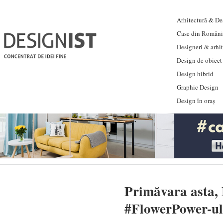
Arhitectură & Des
Case din Români
Designeri & arhi
Design de obiect
Design hibrid
Graphic Design
Design în oraș
Primăvara asta, 
#FlowerPower-ul 