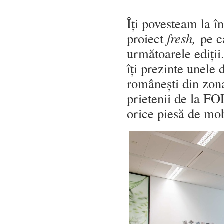
Îți povesteam la 
proiect
fresh,
pe c
următoarele ediți
îți prezinte unele 
românești din zona
prietenii de la F
orice piesă de mobi