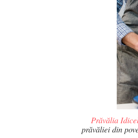
Prăvălia Idice
prăvăliei din pove