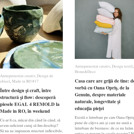
Antreprenoriat creativ
Antreprenoriat creativ
,
Design textil
Design textil
,
Home&Deco
Home&Deco
Antreprenoriat creativ
Antreprenoriat creativ
,
Design de
Design de
Casa care are grijă de tine: d
Casa care are grijă de tine: d
obiect
obiect
,
Made in RO #17
Made in RO #17
vorbă cu Oana Opriș, de la
vorbă cu Oana Opriș, de la
Între design și craft, între
Între design și craft, între
Genuin, despre materiale
Genuin, despre materiale
structură și flow: descoperă
structură și flow: descoperă
naturale, longevitate și
naturale, longevitate și
piesele EGAL 4 REMOLD la
piesele EGAL 4 REMOLD la
educația pieței
educația pieței
Made in RO, în weekend
Made in RO, în weekend
Există o întrebare pe care Oana Opri
Ce-ar fi ca, măcar din când în când, să
pune de câțiva ani și care nu sună a
avem suficient curaj să fim deschiși?
întrebare de business: de ce nu luăm
Să nu ne impunem structuri inflexibile,
serios ce punem în casele noastre? N