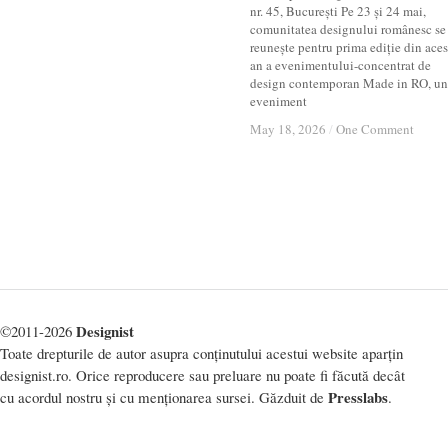
nr. 45, București Pe 23 și 24 mai,
comunitatea designului românesc se
reunește pentru prima ediție din aces
an a evenimentului-concentrat de
design contemporan Made in RO, un
eveniment
May 18, 2026
May 18, 2026
/
/
One Comment
One Comment
Designist
©2011-2026
Toate drepturile de autor asupra conținutului acestui website aparțin
designist.ro. Orice reproducere sau preluare nu poate fi făcută decât
Presslabs
cu acordul nostru și cu menționarea sursei. Găzduit de
.