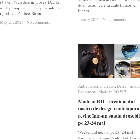
să avem încredere în proces. Dar, în
doar lucruri care să arate frumos, ci
același timp, să credem și în puterea
lucruri
rigorii, cu răbdare. Să nu
June 9, 2026
June 9, 2026
/
/
No comments
No comments
May 21, 2026
May 21, 2026
/
/
No comments
No comments
Antreprenoriat creativ
Antreprenoriat creativ
,
Design în ora
Design în ora
Eveniment
Eveniment
,
Made in RO #17
Made in RO #17
Made in RO – evenimentul
Made in RO – evenimentul
nostru de design contempora
nostru de design contempora
revine într-un spațiu deosebit
revine într-un spațiu deosebit
pe 23-24 mai
pe 23-24 mai
Weekendul acesta, pe 23–24 mai |
Kronospan Design Center, Bd. Unirii