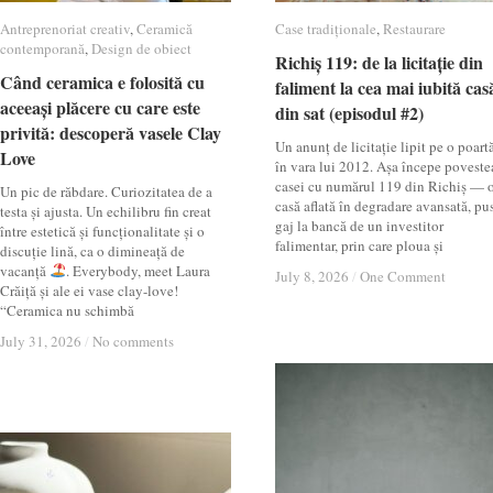
Antreprenoriat creativ
Antreprenoriat creativ
,
Ceramică
Ceramică
Case tradiționale
Case tradiționale
,
Restaurare
Restaurare
contemporană
contemporană
,
Design de obiect
Design de obiect
Richiș 119: de la licitație din
Richiș 119: de la licitație din
Când ceramica e folosită cu
Când ceramica e folosită cu
faliment la cea mai iubită cas
faliment la cea mai iubită cas
aceeași plăcere cu care este
aceeași plăcere cu care este
din sat (episodul #2)
din sat (episodul #2)
privită: descoperă vasele Clay
privită: descoperă vasele Clay
Un anunț de licitație lipit pe o poartă
Love
Love
în vara lui 2012. Așa începe poveste
casei cu numărul 119 din Richiș — 
Un pic de răbdare. Curiozitatea de a
casă aflată în degradare avansată, pu
testa și ajusta. Un echilibru fin creat
gaj la bancă de un investitor
între estetică și funcționalitate și o
falimentar, prin care ploua și
discuție lină, ca o dimineață de
vacanță
. Everybody, meet Laura
July 8, 2026
July 8, 2026
/
/
One Comment
One Comment
Crăiță și ale ei vase clay-love!
“Ceramica nu schimbă
July 31, 2026
July 31, 2026
/
/
No comments
No comments