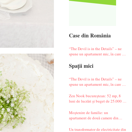
Case din România
“The Devil is in the Details” – ne
spune un apartament mic, în care te
simți ca-n vacanță
Spații mici
“The Devil is in the Details” – ne
spune un apartament mic, în care te
simți ca-n vacanță
Zen Nook bucureștean: 52 mp, 8
luni de lucrări și buget de 25.000 de
euro
Moștenire de familie: un
apartament de două camere din
Militari complet renovat
Un transformator de electricitate din