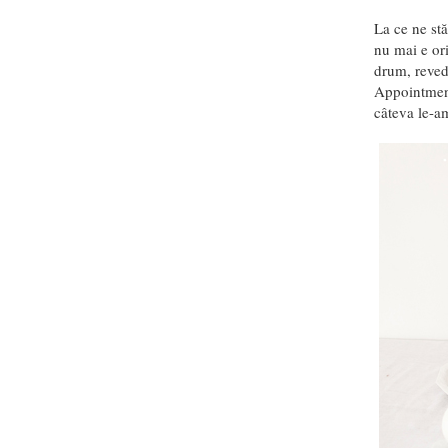
La ce ne stă
nu mai e ori
drum, revede
Appointmen
câteva le-am