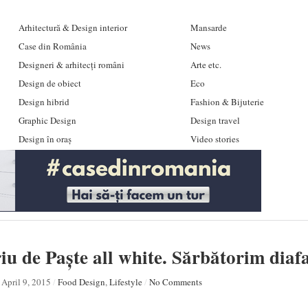
Arhitectură & Design interior
Mansarde
Case din România
News
Designeri & arhitecți români
Arte etc.
Design de obiect
Eco
Design hibrid
Fashion & Bijuterie
Graphic Design
Design travel
Design în oraș
Video stories
iu de Paște all white. Sărbătorim dia
April 9, 2015
/
Food Design
,
Lifestyle
/
No Comments