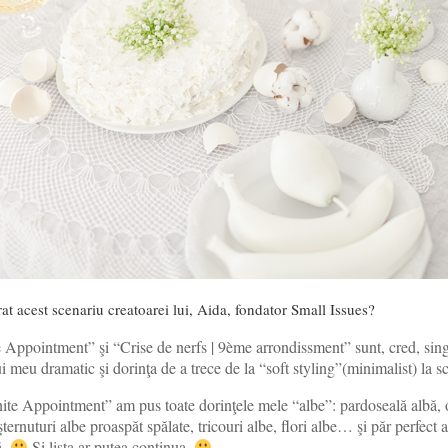
rat acest scenariu creatoarei lui, Aida, fondator Small Issues?
 Appointment” şi “Crise de nerfs | 9ème arrondissment” sunt, cred, sing
i meu dramatic şi dorinţa de a trece de la “soft styling”(minimalist) la s
ite Appointment” am pus toate dorinţele mele “albe”: pardoseală albă, o
şternuturi albe proaspăt spălate, tricouri albe, flori albe… şi păr perfect 
ă.
Şi lista ar putea continua.