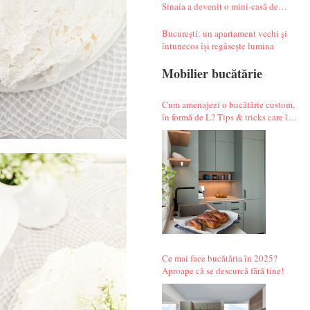
Sinaia a devenit o mini-casă de
vacanță atipică
București: un apartament vechi și
întunecos își regăsește lumina
Mobilier bucătărie
Cum amenajezi o bucătărie custom,
în formă de L? Tips & tricks care îți
fac alegerile mai simple.
Ce mai face bucătăria în 2025?
Aproape că se descurcă fără tine!