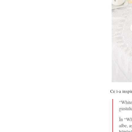
Ce i-a inspi
“White
gustulu
În “Wh
albe, a
bătrân