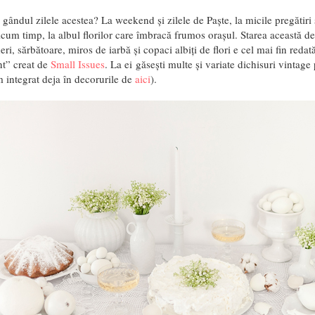
 gândul zilele acestea? La weekend și zilele de Paște, la micile pregătiri ș
cum timp, la albul florilor care îmbracă frumos orașul. Starea această de 
ri, sărbătoare, miros de iarbă și copaci albiți de flori e cel mai fin reda
t” creat de
Small Issues
. La ei găsești multe și variate dichisuri vintag
 integrat deja în decorurile de
aici
).