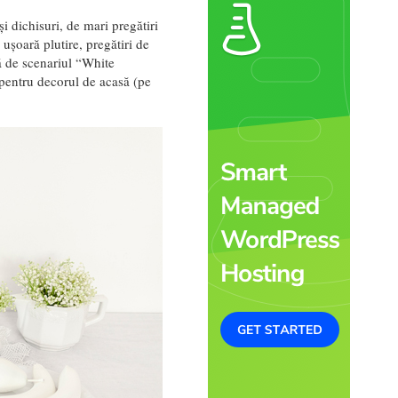
i dichisuri, de mari pregătiri
ușoară plutire, pregătiri de
tă de scenariul “White
e pentru decorul de acasă (pe