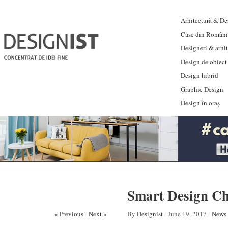
Arhitectură & Des
Case din Români
Designeri & arhi
Design de obiect
Design hibrid
Graphic Design
Design în oraș
Smart Design Cha
« Previous
/
Next »
By
Designist
/
June 19, 2017
/
News