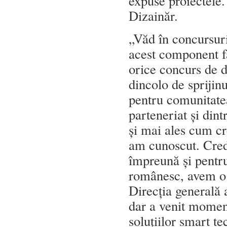
expuse proiectele.
Dizainăr.
„Văd în concursuri
acest component fa
orice concurs de d
dincolo de sprijin
pentru comunitatea
parteneriat și din
și mai ales cum cr
am cunoscut. Cred 
împreună și pentru
românesc, avem o 
Direcția generală
dar a venit momen
soluțiilor smart t