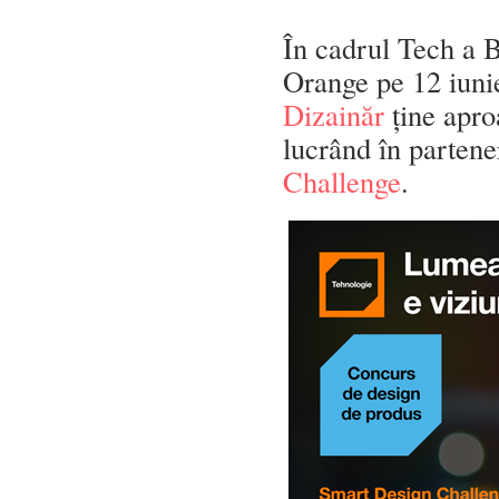
În cadrul Tech a 
Orange pe 12 iuni
Dizainăr
ține apro
lucrând în parten
Challenge
.