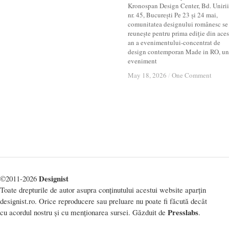
Kronospan Design Center, Bd. Unirii
nr. 45, București Pe 23 și 24 mai,
comunitatea designului românesc se
reunește pentru prima ediție din aces
an a evenimentului-concentrat de
design contemporan Made in RO, un
eveniment
May 18, 2026
May 18, 2026
/
/
One Comment
One Comment
Designist
©2011-2026
Toate drepturile de autor asupra conținutului acestui website aparțin
designist.ro. Orice reproducere sau preluare nu poate fi făcută decât
Presslabs
cu acordul nostru și cu menționarea sursei. Găzduit de
.