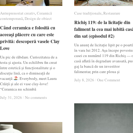
Antreprenoriat creativ
Antreprenoriat creativ
,
Ceramică
Ceramică
Case tradiționale
Case tradiționale
,
Restaurare
Restaurare
contemporană
contemporană
,
Design de obiect
Design de obiect
Richiș 119: de la licitație din
Richiș 119: de la licitație din
Când ceramica e folosită cu
Când ceramica e folosită cu
faliment la cea mai iubită cas
faliment la cea mai iubită cas
aceeași plăcere cu care este
aceeași plăcere cu care este
din sat (episodul #2)
din sat (episodul #2)
privită: descoperă vasele Clay
privită: descoperă vasele Clay
Un anunț de licitație lipit pe o poartă
Love
Love
în vara lui 2012. Așa începe poveste
casei cu numărul 119 din Richiș — 
Un pic de răbdare. Curiozitatea de a
casă aflată în degradare avansată, pu
testa și ajusta. Un echilibru fin creat
gaj la bancă de un investitor
între estetică și funcționalitate și o
falimentar, prin care ploua și
discuție lină, ca o dimineață de
vacanță
. Everybody, meet Laura
July 8, 2026
July 8, 2026
/
/
One Comment
One Comment
Crăiță și ale ei vase clay-love!
“Ceramica nu schimbă
July 31, 2026
July 31, 2026
/
/
No comments
No comments