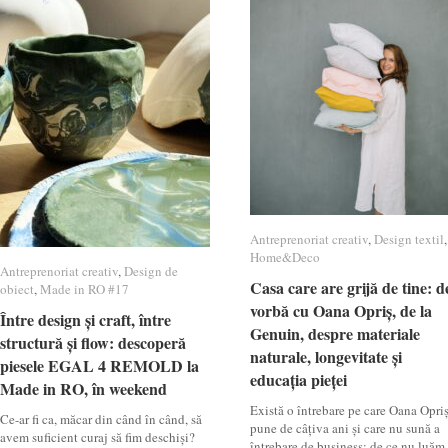
Antreprenoriat creativ
Antreprenoriat creativ
,
Design textil
Design textil
,
Home&Deco
Home&Deco
Antreprenoriat creativ
Antreprenoriat creativ
,
Design de
Design de
Casa care are grijă de tine: d
Casa care are grijă de tine: d
obiect
obiect
,
Made in RO #17
Made in RO #17
vorbă cu Oana Opriș, de la
vorbă cu Oana Opriș, de la
Între design și craft, între
Între design și craft, între
Genuin, despre materiale
Genuin, despre materiale
structură și flow: descoperă
structură și flow: descoperă
naturale, longevitate și
naturale, longevitate și
piesele EGAL 4 REMOLD la
piesele EGAL 4 REMOLD la
educația pieței
educația pieței
Made in RO, în weekend
Made in RO, în weekend
Există o întrebare pe care Oana Opri
Ce-ar fi ca, măcar din când în când, să
pune de câțiva ani și care nu sună a
avem suficient curaj să fim deschiși?
întrebare de business: de ce nu luăm