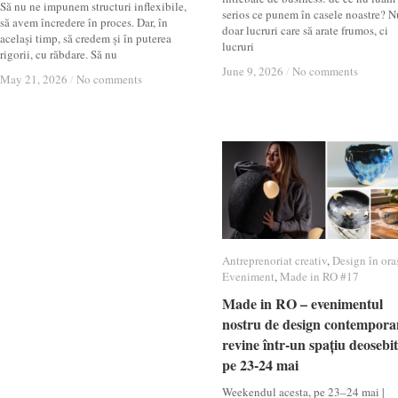
Să nu ne impunem structuri inflexibile,
serios ce punem în casele noastre? N
să avem încredere în proces. Dar, în
doar lucruri care să arate frumos, ci
același timp, să credem și în puterea
lucruri
rigorii, cu răbdare. Să nu
June 9, 2026
June 9, 2026
/
/
No comments
No comments
May 21, 2026
May 21, 2026
/
/
No comments
No comments
Antreprenoriat creativ
Antreprenoriat creativ
,
Design în ora
Design în ora
Eveniment
Eveniment
,
Made in RO #17
Made in RO #17
Made in RO – evenimentul
Made in RO – evenimentul
nostru de design contempora
nostru de design contempora
revine într-un spațiu deosebit
revine într-un spațiu deosebit
pe 23-24 mai
pe 23-24 mai
Weekendul acesta, pe 23–24 mai |