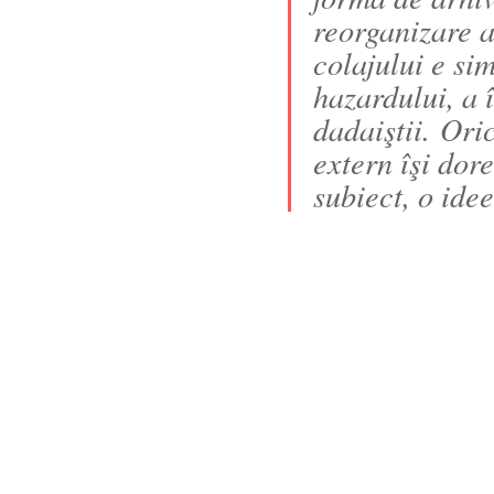
reorganizare a
colajului e si
hazardului, a 
dadaiştii. Ori
extern îşi dor
subiect, o ide