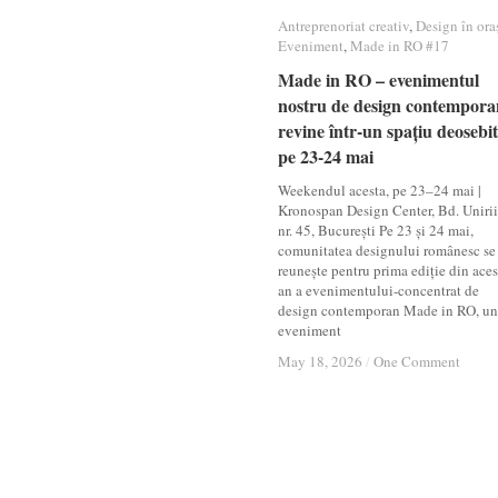
Antreprenoriat creativ
Antreprenoriat creativ
,
Design în ora
Design în ora
Eveniment
Eveniment
,
Made in RO #17
Made in RO #17
Made in RO – evenimentul
Made in RO – evenimentul
nostru de design contempora
nostru de design contempora
revine într-un spațiu deosebit
revine într-un spațiu deosebit
pe 23-24 mai
pe 23-24 mai
Weekendul acesta, pe 23–24 mai |
Kronospan Design Center, Bd. Unirii
nr. 45, București Pe 23 și 24 mai,
comunitatea designului românesc se
reunește pentru prima ediție din aces
an a evenimentului-concentrat de
design contemporan Made in RO, un
eveniment
May 18, 2026
May 18, 2026
/
/
One Comment
One Comment