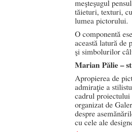
meşteşugul pensulei
tăieturi, texturi, c
lumea pictorului.
O componentă esen
această latură de 
şi simbolurilor câ
Marian Pălie – sti
Apropierea de pict
admiraţie a stilist
cadrul proiectului
organizat de Galer
despre asemănările
cu cele ale desig