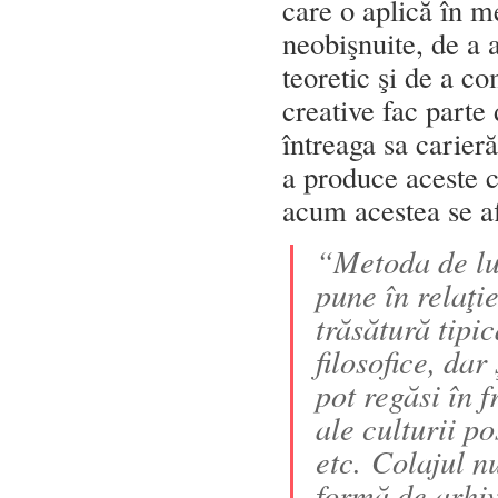
care o aplică în me
neobişnuite, de a 
teoretic şi de a co
creative fac parte 
întreaga sa carier
a produce aceste c
acum acestea se afl
“Metoda de luc
pune în relaţie
trăsătură tipi
filosofice, da
pot regăsi în 
ale culturii p
etc. Colajul n
formă de arhiv