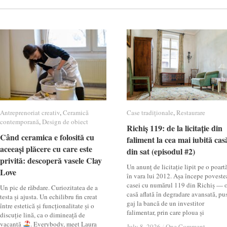
Antreprenoriat creativ
Antreprenoriat creativ
,
Ceramică
Ceramică
Case tradiționale
Case tradiționale
,
Restaurare
Restaurare
contemporană
contemporană
,
Design de obiect
Design de obiect
Richiș 119: de la licitație din
Richiș 119: de la licitație din
Când ceramica e folosită cu
Când ceramica e folosită cu
faliment la cea mai iubită cas
faliment la cea mai iubită cas
aceeași plăcere cu care este
aceeași plăcere cu care este
din sat (episodul #2)
din sat (episodul #2)
privită: descoperă vasele Clay
privită: descoperă vasele Clay
Un anunț de licitație lipit pe o poartă
Love
Love
în vara lui 2012. Așa începe poveste
casei cu numărul 119 din Richiș — 
Un pic de răbdare. Curiozitatea de a
casă aflată în degradare avansată, pu
testa și ajusta. Un echilibru fin creat
gaj la bancă de un investitor
între estetică și funcționalitate și o
falimentar, prin care ploua și
discuție lină, ca o dimineață de
vacanță
. Everybody, meet Laura
July 8, 2026
July 8, 2026
/
/
One Comment
One Comment