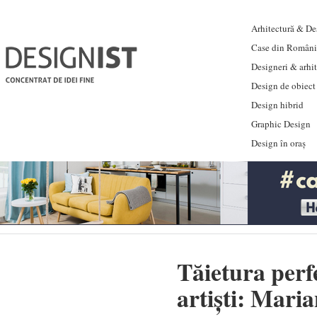
Arhitectură & Des
Case din Români
Designeri & arhi
Design de obiect
Design hibrid
Graphic Design
Design în oraș
Tăietura perf
artiști: Maria