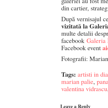
galeriei au fost me
din cartier, strate
După vernisajul c
vizitată la Galer
multe detalii desp
facebook
Galeria 
ai
Facebook event
Fotografii: Marian
Tags:
artisti in di
marian palie
,
pana
valentina vidrascu
Leave a Reply