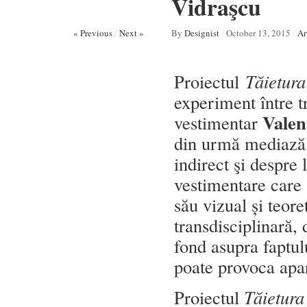
Vidraşcu
« Previous
/
Next »
By
Designist
/
October 13, 2015
/
Ar
Proiectul
Tăietura
experiment între tr
Valen
vestimentar
din urmă mediază î
indirect şi despre 
vestimentare care 
său vizual și teor
transdisciplinară, 
fond asupra faptulu
poate provoca apar
Proiectul
Tăietura