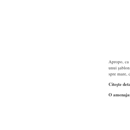
Apropo, ca d
unui șablon
spre mare, d
Citește deta
O amenajar