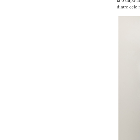
la o după-am
dintre cele 