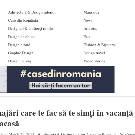
Arhitectură & Design interior
Mansarde
Case din România
News
Designeri & arhitecți români
Arte etc.
Design de obiect
Eco
Design hibrid
Fashion & Bijuterie
Graphic Design
Design travel
Design în oraș
Video stories
ajări care te fac să te simți în vacanță
acasă
dan
/
March 25, 2021
/
Arhitectură & Design interior
,
Case din România
/
No Comm