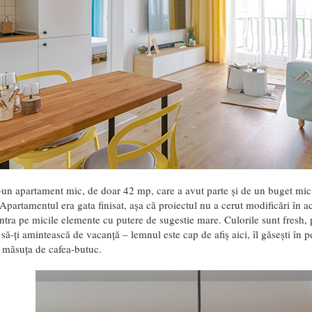
-un apartament mic, de doar 42 mp, care a avut parte și de un buget mic
partamentul era gata finisat, așa că proiectul nu a cerut modificări în a
tra pe micile elemente cu putere de sugestie mare. Culorile sunt fresh, p
 să-ți amintească de vacanță – lemnul este cap de afiș aici, îl găsești în
i măsuța de cafea-butuc.