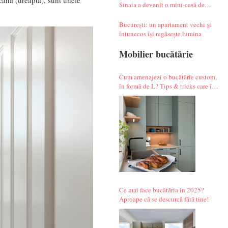
cană (dreapta), sunt unele
Sinaia a devenit o mini-casă de
vacanță atipică
București: un apartament vechi și
întunecos își regăsește lumina
Mobilier bucătărie
Cum amenajezi o bucătărie custom,
în formă de L? Tips & tricks care îți
fac alegerile mai simple.
Ce mai face bucătăria în 2025?
Aproape că se descurcă fără tine!