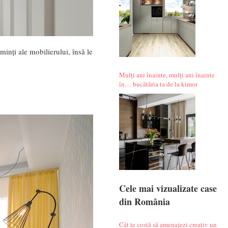
minți ale mobilierului, însă le
Mulți ani înainte, mulți ani înainte
în… bucătăria ta de la kimor
Cele mai vizualizate case
din România
Cât te costă să amenajezi creativ un