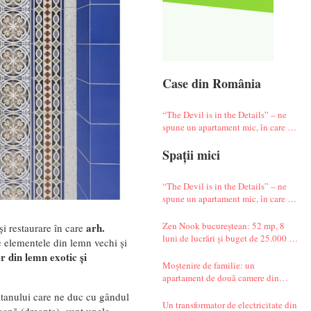
Case din România
“The Devil is in the Details” – ne
spune un apartament mic, în care te
simți ca-n vacanță
Spații mici
“The Devil is in the Details” – ne
spune un apartament mic, în care te
simți ca-n vacanță
Zen Nook bucureștean: 52 mp, 8
arh.
și restaurare în care
luni de lucrări și buget de 25.000 de
e elementele din lemn vechi și
euro
er din lemn exotic și
Moștenire de familie: un
apartament de două camere din
Militari complet renovat
ratanului care ne duc cu gândul
Un transformator de electricitate din