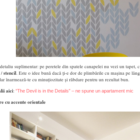
etaliu suplimentar: pe peretele din spatele canapelei nu vezi un tapet, c
stencil
 /
. Este o idee bună dacă ți-e dor de plimbările cu mașina pe lân
ar înarmează-te cu minuțiozitate și răbdare pentru un rezultat bun.
lii aici
:
“The Devil is in the Details” – ne spune un apartament mic
e cu accente orientale