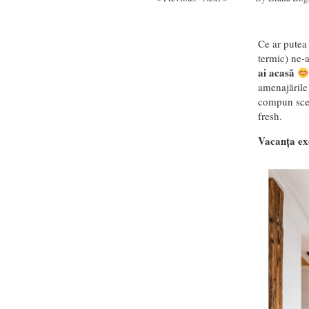
Ce ar putea 
termic) ne-
ai acasă
amenajările 
compun sceno
fresh.
Vacanța exo