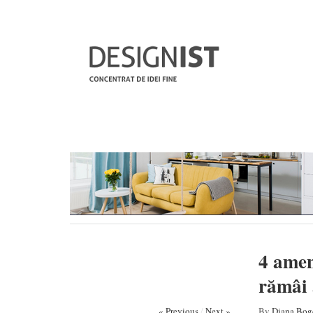
4 amen
rămâi 
« Previous
/
Next »
By
Diana Bog