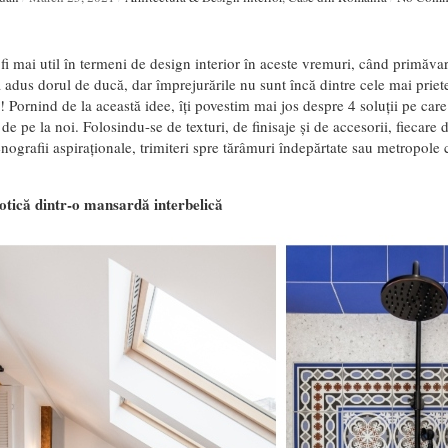
fi mai util în termeni de design interior în aceste vremuri, când primăvar
a adus dorul de ducă, dar împrejurările nu sunt încă dintre cele mai prie
! Pornind de la această idee, îți povestim mai jos despre 4 soluții pe car
de pe la noi. Folosindu-se de texturi, de finisaje și de accesorii, fiecare
grafii aspiraționale, trimiteri spre tărâmuri îndepărtate sau metropole c
tică dintr-o mansardă interbelică