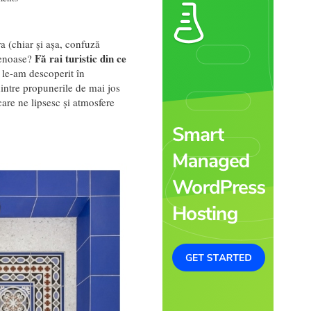
a (chiar și așa, confuză
Fă rai turistic din ce
tenoase?
e le-am descoperit în
 dintre propunerile de mai jos
are ne lipsesc și atmosfere