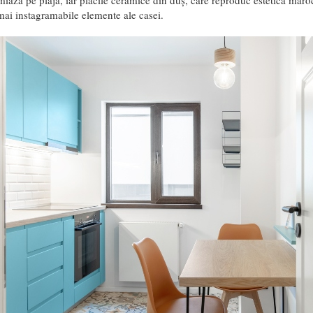
iază pe plajă, iar plăcile ceramice din duș, care reproduc estetica maro
mai instagramabile elemente ale casei.