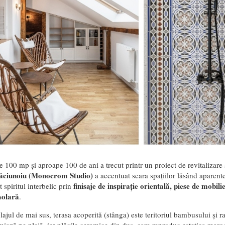
100 mp și aproape 100 de ani a trecut printr-un proiect de revitalizare 
ăciunoiu (Monocrom Studio)
a accentuat scara spațiilor lăsând aparent
finisaje de inspirație orientală, piese de mobili
t spiritul interbelic prin
solară
.
olajul de mai sus, terasa acoperită (stânga) este teritoriul bambusului și 