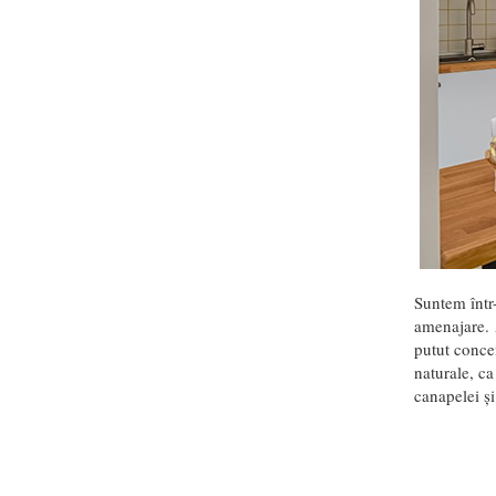
Suntem într
amenajare. A
putut concen
naturale, ca
canapelei ș