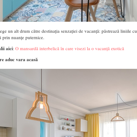
ege un alt drum către destinația senzației de vacanță: păstrează liniile cu
 prin nuanțe puternice.
lii aici
:
O mansardă interbelică în care visezi la o vacanță exotică
are aduc vara acasă