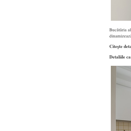
Bucătăria al
dinamizează
Citește deta
Detaliile c