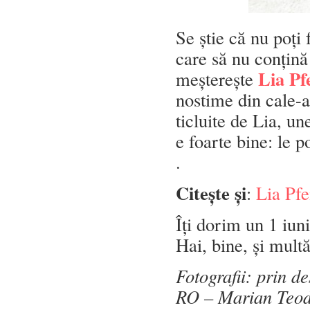
Se știe că nu poți 
care să nu conțină 
Lia Pf
meșterește
nostime din cale-af
ticluite de Lia, un
e foarte bine: le p
.
Citește și
:
Lia Pfe
Îți dorim un 1 iun
Hai, bine, și mult
Fotografii: prin d
RO – Marian Teo