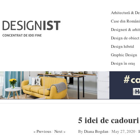
Arhitectură & Des
Case din Români
Designeri & arhi
Design de obiect
Design hibrid
Graphic Design
Design în oraș
5 idei de cadour
« Previous
/
Next »
By
Diana Bogdan
/
May 27, 2020
/