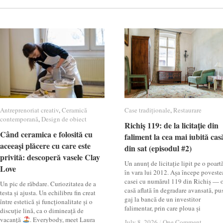
Antreprenoriat creativ
Antreprenoriat creativ
,
Ceramică
Ceramică
Case tradiționale
Case tradiționale
,
Restaurare
Restaurare
contemporană
contemporană
,
Design de obiect
Design de obiect
Richiș 119: de la licitație din
Richiș 119: de la licitație din
Când ceramica e folosită cu
Când ceramica e folosită cu
faliment la cea mai iubită cas
faliment la cea mai iubită cas
aceeași plăcere cu care este
aceeași plăcere cu care este
din sat (episodul #2)
din sat (episodul #2)
privită: descoperă vasele Clay
privită: descoperă vasele Clay
Un anunț de licitație lipit pe o poartă
Love
Love
în vara lui 2012. Așa începe poveste
casei cu numărul 119 din Richiș — 
Un pic de răbdare. Curiozitatea de a
casă aflată în degradare avansată, pu
testa și ajusta. Un echilibru fin creat
gaj la bancă de un investitor
între estetică și funcționalitate și o
falimentar, prin care ploua și
discuție lină, ca o dimineață de
vacanță
. Everybody, meet Laura
July 8, 2026
July 8, 2026
/
/
One Comment
One Comment