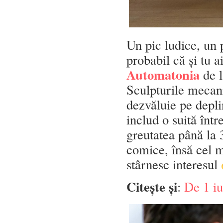
Un pic ludice, un p
probabil că și tu a
Automatonia
de 
Sculpturile mecani
dezvăluie pe depli
includ o suită într
greutatea până la 3
comice, însă cel m
stârnesc interesul
Citește și
:
De 1 iu