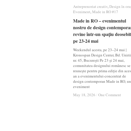
Antreprenoriat creativ
Antreprenoriat creativ
,
Design în ora
Design în ora
Eveniment
Eveniment
,
Made in RO #17
Made in RO #17
Made in RO – evenimentul
Made in RO – evenimentul
nostru de design contempora
nostru de design contempora
revine într-un spațiu deosebit
revine într-un spațiu deosebit
pe 23-24 mai
pe 23-24 mai
Weekendul acesta, pe 23–24 mai |
Kronospan Design Center, Bd. Unirii
nr. 45, București Pe 23 și 24 mai,
comunitatea designului românesc se
reunește pentru prima ediție din aces
an a evenimentului-concentrat de
design contemporan Made in RO, un
eveniment
May 18, 2026
May 18, 2026
/
/
One Comment
One Comment