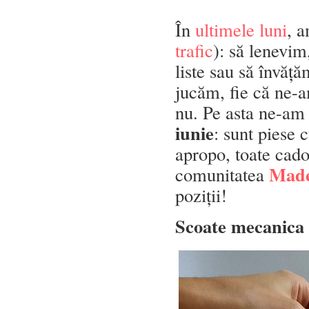
În
ultimele luni
, a
trafic
): să lenevi
liste sau să învăț
jucăm, fie că ne-
nu. Pe asta ne-a
iunie
: sunt piese 
apropo, toate cado
Made
comunitatea
poziții!
Scoate mecanica 