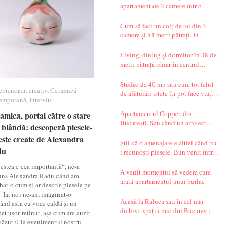
apartament de 2 camere într-o
garsonieră de 37 mp
Cum să faci un colț de rai din 3
camere și 54 metri pătrați. În
București.
Living, dining și dormitor în 38 de
metri pătrați, chiar în centrul
Bucureștiului. Și un decor seren,
care te transportă departe, spre țările
Studio de 40 mp sau cum tot felul
eprenoriat creativ
eprenoriat creativ
,
Ceramică
Ceramică
nordice.
de alăturări istețe îți pot face viața
emporană
emporană
,
Interviu
Interviu
mai simplă
Apartamentul Copper, din
amica, portal către o stare
amica, portal către o stare
București. Sau când un arhitect
 blândă: descoperă piesele-
 blândă: descoperă piesele-
începe să spună povești.
este create de Alexandra
este create de Alexandra
Știi că o amenajare e altfel când nu-
du
du
i recunoști piesele. Bun venit într-
un apartament din Timișoara!
estea e cea importantă“, ne-a
A venit momentul să vedem cum
uns Alexandra Radu când am
arată apartamentul unui burlac
bat-o cum și-ar descrie piesele pe
t. Iar noi ne-am imaginat-o
Acasă la Raluca sau în cel mai
ând asta cu voce caldă și un
dichisit spațiu mic din București
et ușor reținut, așa cum am auzit-
 văzut-0 la evenimentul nostru