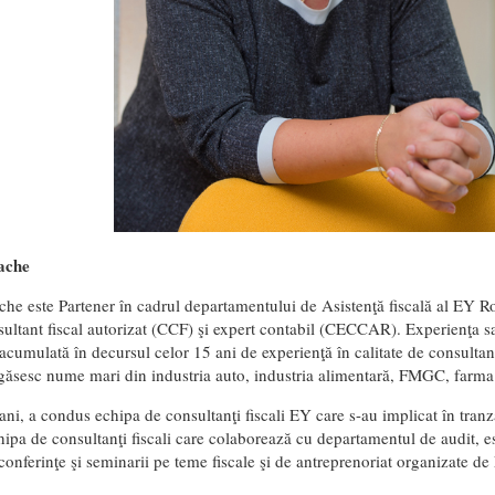
ache
he este Partener în cadrul departamentului de Asistenţă fiscală al EY
ltant fiscal autorizat (CCF) şi expert contabil (CECCAR). Experienţa s
t acumulată în decursul celor 15 ani de experienţă în calitate de consultant
egăsesc nume mari din industria auto, industria alimentară, FMGC, farma 
 ani, a condus echipa de consultanţi fiscali EY care s-au implicat în tran
pa de consultanţi fiscali care colaborează cu departamentul de audit, est
nferinţe şi seminarii pe teme fiscale şi de antreprenoriat organizate de 