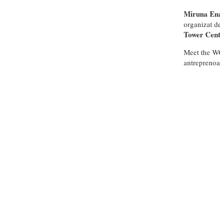
Miruna En
organizat d
Tower Cent
Meet the WO
antreprenoar