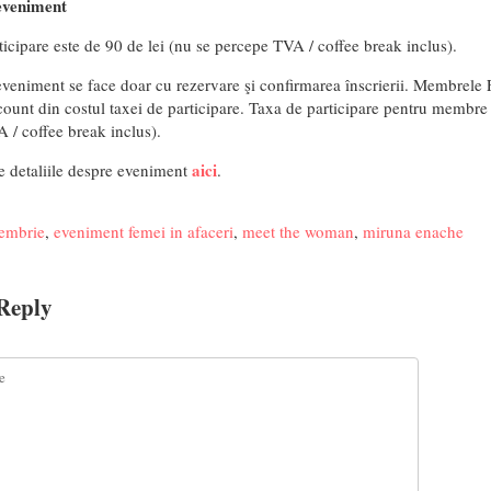
eveniment
icipare este de 90 de lei (nu se percepe TVA / coffee break inclus).
eveniment se face doar cu rezervare şi confirmarea înscrierii. Membrele 
ount din costul taxei de participare. Taxa de participare pentru membre e
 / coffee break inclus).
aici
te detaliile despre eveniment
.
embrie
,
eveniment femei in afaceri
,
meet the woman
,
miruna enache
Reply