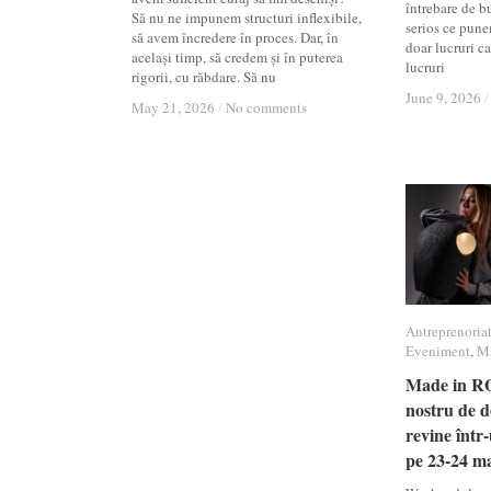
întrebare de b
Să nu ne impunem structuri inflexibile,
serios ce pune
să avem încredere în proces. Dar, în
doar lucruri ca
același timp, să credem și în puterea
lucruri
rigorii, cu răbdare. Să nu
June 9, 2026
June 9, 2026
/
/
May 21, 2026
May 21, 2026
/
/
No comments
No comments
Antreprenoriat
Antreprenoriat
Eveniment
Eveniment
,
Ma
Ma
Made in RO
Made in RO
nostru de 
nostru de 
revine într-
revine într-
pe 23-24 m
pe 23-24 m