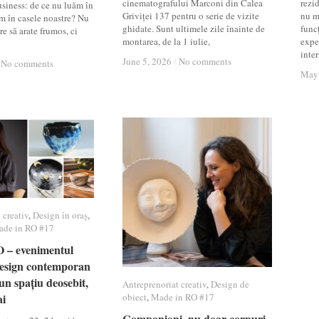
cinematografului Marconi din Calea
rezi
usiness: de ce nu luăm în
Griviței 137 pentru o serie de vizite
nu m
m în casele noastre? Nu
ghidate. Sunt ultimele zile înainte de
funcț
re să arate frumos, ci
montarea, de la 1 iulie,
exper
inter
June 5, 2026
June 5, 2026
/
/
No comments
No comments
No comments
No comments
May 
May 
 creativ
 creativ
,
Design în oraș
Design în oraș
,
de in RO #17
de in RO #17
 – evenimentul
 – evenimentul
design contemporan
design contemporan
un spațiu deosebit,
un spațiu deosebit,
Antreprenoriat creativ
Antreprenoriat creativ
,
Design de
Design de
ai
ai
obiect
obiect
,
Made in RO #17
Made in RO #17
Companioni, nu doar corpuri
Companioni, nu doar corpuri