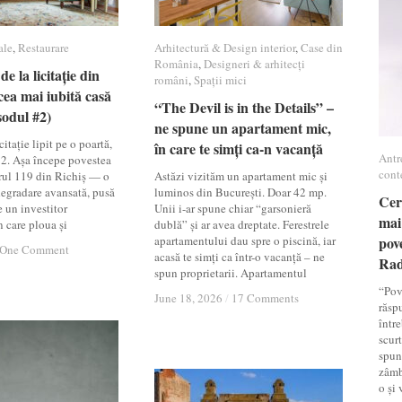
ale
ale
,
Restaurare
Restaurare
Arhitectură & Design interior
Arhitectură & Design interior
,
Case din
Case din
România
România
,
Designeri & arhitecți
Designeri & arhitecți
de la licitație din
de la licitație din
români
români
,
Spații mici
Spații mici
cea mai iubită casă
cea mai iubită casă
“The Devil is in the Details” –
“The Devil is in the Details” –
sodul #2)
sodul #2)
ne spune un apartament mic,
ne spune un apartament mic,
itație lipit pe o poartă,
în care te simți ca-n vacanță
în care te simți ca-n vacanță
Antr
Antr
12. Așa începe povestea
cont
cont
rul 119 din Richiș — o
Astăzi vizităm un apartament mic și
 degradare avansată, pusă
luminos din București. Doar 42 mp.
Cer
Cer
e un investitor
Unii i-ar spune chiar “garsonieră
mai
mai
n care ploua și
dublă” și ar avea dreptate. Ferestrele
apartamentului dau spre o piscină, iar
pov
pov
One Comment
One Comment
acasă te simți ca într-o vacanță – ne
Ra
Ra
spun proprietarii. Apartamentul
“Pov
June 18, 2026
June 18, 2026
/
/
17 Comments
17 Comments
răsp
între
scur
spun
zâmb
o și