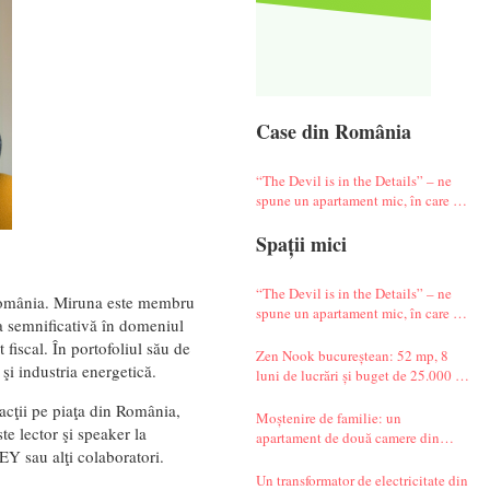
Case din România
“The Devil is in the Details” – ne
spune un apartament mic, în care te
simți ca-n vacanță
Spații mici
“The Devil is in the Details” – ne
 România. Miruna este membru
spune un apartament mic, în care te
a semnificativă în domeniul
simți ca-n vacanță
 fiscal. În portofoliul său de
Zen Nook bucureștean: 52 mp, 8
şi industria energetică.
luni de lucrări și buget de 25.000 de
euro
zacţii pe piaţa din România,
Moștenire de familie: un
e lector şi speaker la
apartament de două camere din
EY sau alţi colaboratori.
Militari complet renovat
Un transformator de electricitate din