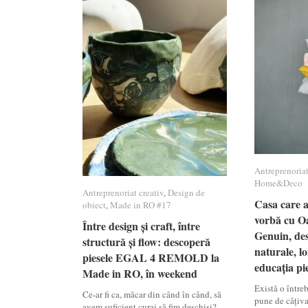
Antreprenoriat
Antreprenoriat
Home&Deco
Home&Deco
Antreprenoriat creativ
Antreprenoriat creativ
,
Design de
Design de
Casa care ar
Casa care ar
obiect
obiect
,
Made in RO #17
Made in RO #17
vorbă cu Oa
vorbă cu Oa
Între design și craft, între
Între design și craft, între
Genuin, des
Genuin, des
structură și flow: descoperă
structură și flow: descoperă
naturale, lo
naturale, lo
piesele EGAL 4 REMOLD la
piesele EGAL 4 REMOLD la
educația pie
educația pie
Made in RO, în weekend
Made in RO, în weekend
Există o între
Ce-ar fi ca, măcar din când în când, să
pune de câțiva
avem suficient curaj să fim deschiși?