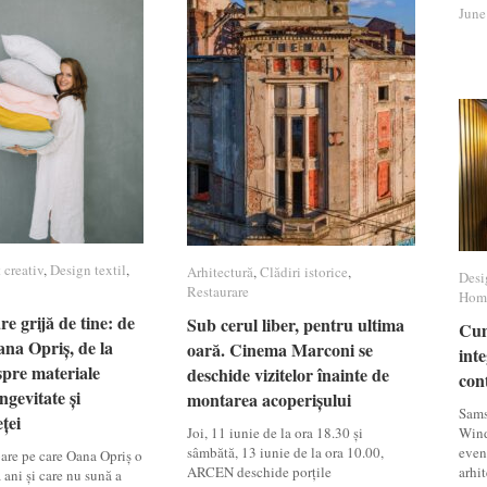
June
June
 creativ
 creativ
,
Design textil
Design textil
,
Arhitectură
Arhitectură
,
Clădiri istorice
Clădiri istorice
,
Desi
Desi
Restaurare
Restaurare
Hom
Hom
e grijă de tine: de
e grijă de tine: de
Sub cerul liber, pentru ultima
Sub cerul liber, pentru ultima
Cum
Cum
na Opriș, de la
na Opriș, de la
oară. Cinema Marconi se
oară. Cinema Marconi se
inte
inte
pre materiale
pre materiale
deschide vizitelor înainte de
deschide vizitelor înainte de
con
con
ngevitate și
ngevitate și
montarea acoperișului
montarea acoperișului
Sams
ței
ței
Joi, 11 iunie de la ora 18.30 și
Wind
sâmbătă, 13 iunie de la ora 10.00,
even
bare pe care Oana Opriș o
ARCEN deschide porțile
arhit
 ani și care nu sună a