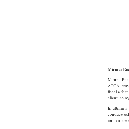
Miruna En
Miruna Enac
ACCA, consu
fiscal a fos
clienţi se r
În ultimii 5
conduce echi
numeroase co