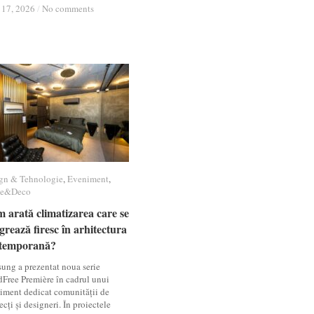
 17, 2026
 17, 2026
/
/
No comments
No comments
gn & Tehnologie
gn & Tehnologie
,
Eveniment
Eveniment
,
e&Deco
e&Deco
 arată climatizarea care se
 arată climatizarea care se
grează firesc în arhitectura
grează firesc în arhitectura
temporană?
temporană?
ung a prezentat noua serie
Free Première în cadrul unui
iment dedicat comunității de
ecți și designeri. În proiectele