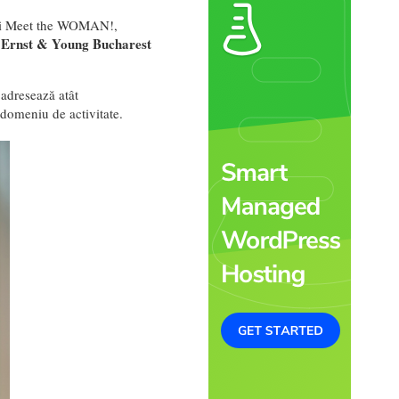
lui Meet the WOMAN!,
Ernst & Young Bucharest
a
adresează atât
 domeniu de activitate.