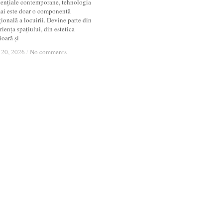
dențiale contemporane, tehnologia
ai este doar o componentă
ională a locuirii. Devine parte din
iența spațiului, din estetica
ioară și
20, 2026
20, 2026
/
/
No comments
No comments