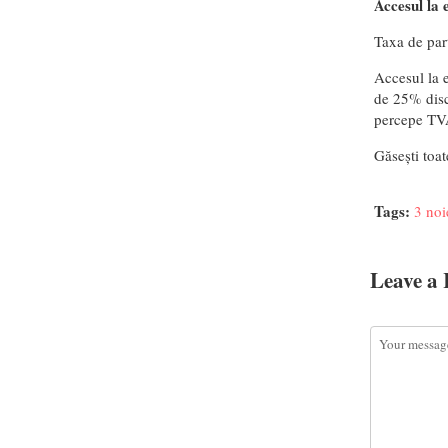
Accesul la 
Taxa de part
Accesul la 
de 25% disc
percepe TVA
Găsești toa
Tags:
3 noi
Leave a 