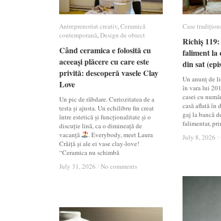
Antreprenoriat creativ
Antreprenoriat creativ
,
Ceramică
Ceramică
Case tradițion
Case tradițion
contemporană
contemporană
,
Design de obiect
Design de obiect
Richiș 119: 
Richiș 119: 
Când ceramica e folosită cu
Când ceramica e folosită cu
faliment la 
faliment la 
aceeași plăcere cu care este
aceeași plăcere cu care este
din sat (epi
din sat (epi
privită: descoperă vasele Clay
privită: descoperă vasele Clay
Un anunț de lic
Love
Love
în vara lui 20
casei cu numă
Un pic de răbdare. Curiozitatea de a
casă aflată în
testa și ajusta. Un echilibru fin creat
gaj la bancă d
între estetică și funcționalitate și o
falimentar, pri
discuție lină, ca o dimineață de
vacanță
. Everybody, meet Laura
July 8, 2026
July 8, 2026
/
/
Crăiță și ale ei vase clay-love!
“Ceramica nu schimbă
July 31, 2026
July 31, 2026
/
/
No comments
No comments