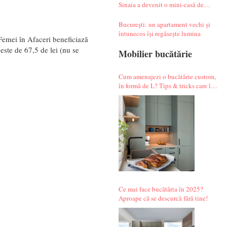
Sinaia a devenit o mini-casă de
vacanță atipică
București: un apartament vechi și
întunecos își regăsește lumina
Femei în Afaceri beneficiază
ste de 67,5 de lei (nu se
Mobilier bucătărie
Cum amenajezi o bucătărie custom,
în formă de L? Tips & tricks care îți
fac alegerile mai simple.
Ce mai face bucătăria în 2025?
Aproape că se descurcă fără tine!