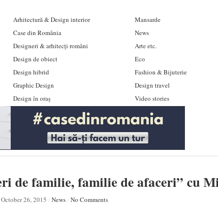
Arhitectură & Design interior
Mansarde
Case din România
News
Designeri & arhitecți români
Arte etc.
Design de obiect
Eco
Design hibrid
Fashion & Bijuterie
Graphic Design
Design travel
Design în oraș
Video stories
ri de familie, familie de afaceri” cu 
October 26, 2015
/
News
/
No Comments