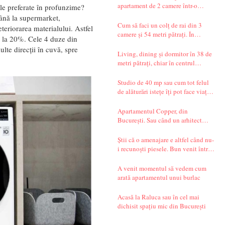
apartament de 2 camere într-o
ele preferate în profunzime?
garsonieră de 37 mp
până la supermarket,
Cum să faci un colț de rai din 3
eriorarea materialului. Astfel
camere și 54 metri pătrați. În
ă la 20%. Cele 4 duze din
București.
lte direcții în cuvă, spre
Living, dining și dormitor în 38 de
metri pătrați, chiar în centrul
Bucureștiului. Și un decor seren,
care te transportă departe, spre țările
Studio de 40 mp sau cum tot felul
nordice.
de alăturări istețe îți pot face viața
mai simplă
Apartamentul Copper, din
București. Sau când un arhitect
începe să spună povești.
Știi că o amenajare e altfel când nu-
i recunoști piesele. Bun venit într-
un apartament din Timișoara!
A venit momentul să vedem cum
arată apartamentul unui burlac
Acasă la Raluca sau în cel mai
dichisit spațiu mic din București