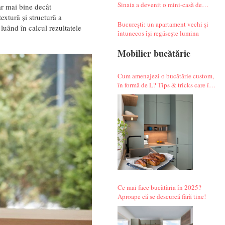
Sinaia a devenit o mini-casă de
iar mai bine decât
vacanță atipică
extură și structură a
București: un apartament vechi și
 luând în calcul rezultatele
întunecos își regăsește lumina
Mobilier bucătărie
Cum amenajezi o bucătărie custom,
în formă de L? Tips & tricks care îți
fac alegerile mai simple.
Ce mai face bucătăria în 2025?
Aproape că se descurcă fără tine!