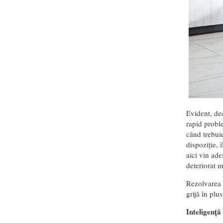
Evident, dec
rapid probl
când trebuie
dispoziție, 
aici vin ade
deteriorat 
Rezolvarea 
grijă în plu
Inteligență