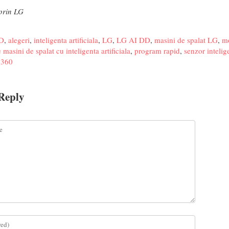
 prin LG
D
,
alegeri
,
inteligenta artificiala
,
LG
,
LG AI DD
,
masini de spalat LG
,
mo
 masini de spalat cu inteligenta artificiala
,
program rapid
,
senzor intelig
 360
Reply