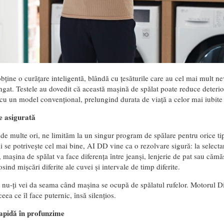
obține o curățare inteligentă, blândă cu țesăturile care au cel mai mult n
ngat.
Testele au dovedit că această mașină de spălat poate reduce deterio
cu un model convențional, prelungind durata de viață a celor mai iubite
e asigurată
de multe ori, ne limităm la un singur program de spălare pentru orice ti
i se potrivește cel mai bine, AI DD vine ca o rezolvare sigură: la selec
mașina de spălat va face diferența între jeanși, lenjerie de pat sau cămă
osind mișcări diferite ale cuvei și intervale de timp diferite.
i nu-ți vei da seama când mașina se ocupă de spălatul rufelor. Motorul Di
eea ce îl face puternic, însă silențios.
apidă în profunzime