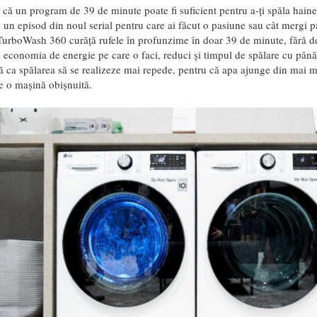
 că un program de 39 de minute poate fi suficient pentru a-ți spăla hain
la un episod din noul serial pentru care ai făcut o pasiune sau cât mergi 
urboWash 360 curăță rufele în profunzime în doar 39 de minute, fără det
ă economia de energie pe care o faci, reduci și timpul de spălare cu pân
tă ca spălarea să se realizeze mai repede, pentru că apa ajunge din mai mu
e o mașină obișnuită.