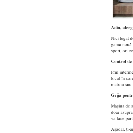
Adio, alerg
Nici legat d
gama nouă de
sport, ori c
Control de 
Prin interme
locul în car
metrou sau ch
Grija pentr
Mașina de s
doar asupra 
va face part
Așadar, ți-a