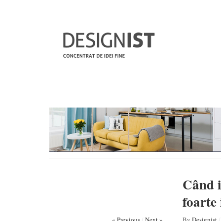
Când in
foarte 
« Previous
/
Next »
By
Designist
/