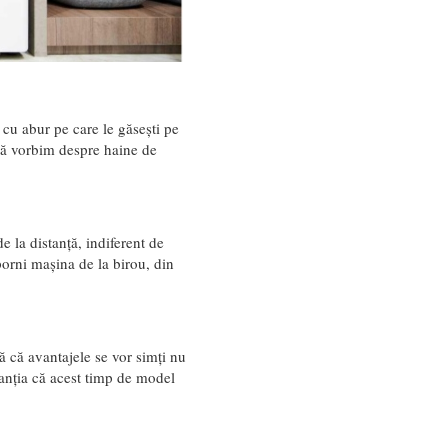
e cu abur pe care le găsești pe
 că vorbim despre haine de
e la distanță, indiferent de
 porni mașina de la birou, din
că avantajele se vor simți nu
ranția că acest timp de model