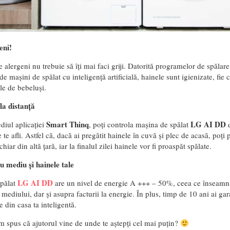
eni!
e alergeni nu trebuie să îți mai faci griji. Datorită programelor de spălar
 mașini de spălat cu inteligență artificială, hainele sunt igienizate, fie
ele de bebeluși.
la distanță
Smart Thinq
LG AI DD
diul aplicației
, poți controla mașina de spălat
d
e te afli. Astfel că, dacă ai pregătit hainele în cuvă și plec de acasă, poți
iar din altă țară, iar la finalul zilei hainele vor fi proaspăt spălate.
u mediu și hainele tale
LG AI DD
pălat
are un nivel de energie A +++ – 50%, ceea ce înseamnă 
mediului, dar și asupra facturii la energie. În plus, timp de 10 ani ai ga
e din casa ta inteligentă.
m spus că ajutorul vine de unde te aștepți cel mai puțin?