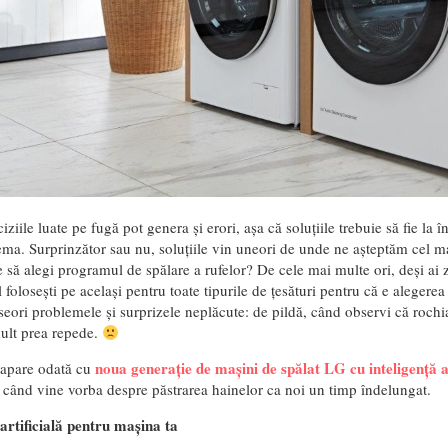
iziile luate pe fugă pot genera și erori, așa că soluțiile trebuie să fie la 
ema. Surprinzător sau nu, soluțiile vin uneori de unde ne așteptăm cel m
 să alegi programul de spălare a rufelor? De cele mai multe ori, deși ai
îl folosești pe același pentru toate tipurile de țesături pentru că e alegere
seori problemele și surprizele neplăcute: de pildă, când observi că rochia
mult prea repede.
noua generație de mașini de spălat LG cu inteligență ar
apare odată cu
s când vine vorba despre păstrarea hainelor ca noi un timp îndelungat.
 artificială pentru mașina ta