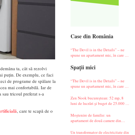
Case din România
“The Devil is in the Details” – ne
spune un apartament mic, în care te
simți ca-n vacanță
Spații mici
îndemâna ta, cât să rezolvi
ai puțin.
De exemplu, ce faci
“The Devil is in the Details” – ne
 zeci de programe de spălare la
spune un apartament mic, în care te
a cea mai confortabilă. Iar de
simți ca-n vacanță
 sau tricoul preferat s-a
Zen Nook bucureștean: 52 mp, 8
luni de lucrări și buget de 25.000 de
euro
tificială
, care te scapă de o
Moștenire de familie: un
apartament de două camere din
Militari complet renovat
Un transformator de electricitate din