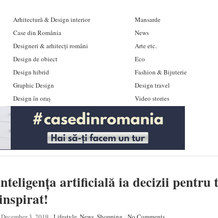
Arhitectură & Design interior
Mansarde
Case din România
News
Designeri & arhitecți români
Arte etc.
Design de obiect
Eco
Design hibrid
Fashion & Bijuterie
Graphic Design
Design travel
Design în oraș
Video stories
teligența artificială ia decizii pentru t
inspirat!
December 3, 2019
/
Lifestyle
,
News
,
Shopping
/
No Comments