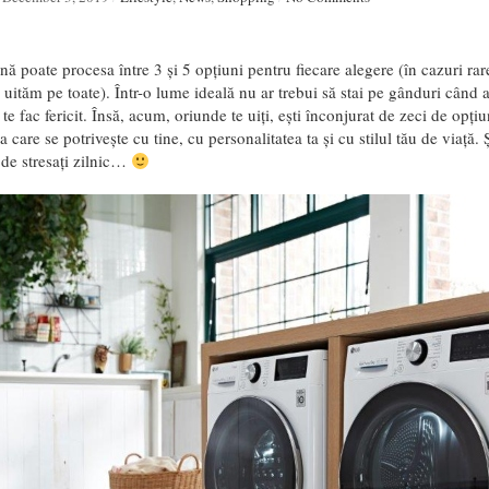
 poate procesa între 3 și 5 opțiuni pentru fiecare alegere (în cazuri ra
e uităm pe toate). Într-o lume ideală nu ar trebui să stai pe gânduri când
i te fac fericit. Însă, acum, oriunde te uiți, ești înconjurat de zeci de opți
a care se potrivește cu tine, cu personalitatea ta și cu stilul tău de viață.
 de stresați zilnic…