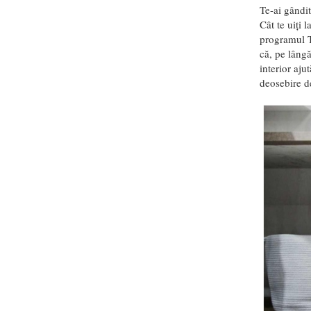
Te-ai gândit
Cât te uiți 
programul T
că, pe lâng
interior aju
deosebire d