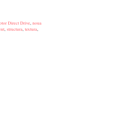
tor Direct Drive
,
noua
ent
,
structura
,
textura
,