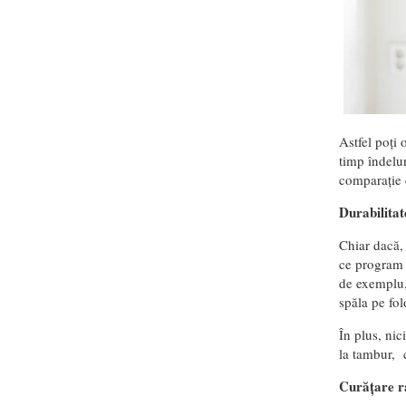
Astfel poți 
timp îndelu
comparație 
Durabilitat
Chiar dacă, 
ce program 
de exemplu, 
spăla pe fol
În plus, nic
la tambur, c
Curățare r