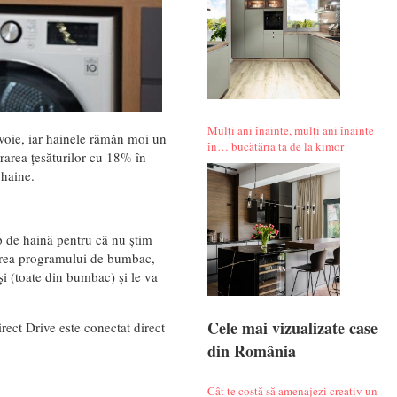
Mulți ani înainte, mulți ani înainte
evoie, iar hainele rămân moi un
în… bucătăria ta de la kimor
rarea țesăturilor cu 18% în
 haine.
p de haină pentru că nu știm
tarea programului de bumbac,
și (toate din bumbac) și le va
Cele mai vizualizate case
rect Drive este conectat direct
din România
Cât te costă să amenajezi creativ un