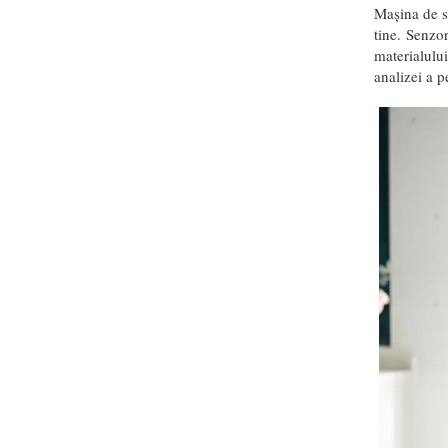
Mașina de s
tine.
S
enzor
materialului
analizei a p