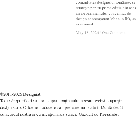
comunitatea designului românesc se
reunește pentru prima ediție din aces
an a evenimentului-concentrat de
design contemporan Made in RO, un
eveniment
May 18, 2026
May 18, 2026
/
/
One Comment
One Comment
Designist
©2011-2026
Toate drepturile de autor asupra conținutului acestui website aparțin
designist.ro. Orice reproducere sau preluare nu poate fi făcută decât
Presslabs
cu acordul nostru și cu menționarea sursei. Găzduit de
.