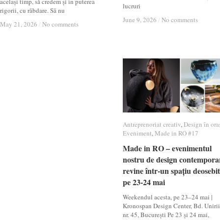
același timp, să credem și în puterea
lucruri
rigorii, cu răbdare. Să nu
June 9, 2026
June 9, 2026
/
/
No comments
No comments
May 21, 2026
May 21, 2026
/
/
No comments
No comments
Antreprenoriat creativ
Antreprenoriat creativ
,
Design în ora
Design în ora
Eveniment
Eveniment
,
Made in RO #17
Made in RO #17
Made in RO – evenimentul
Made in RO – evenimentul
nostru de design contempora
nostru de design contempora
revine într-un spațiu deosebit
revine într-un spațiu deosebit
pe 23-24 mai
pe 23-24 mai
Weekendul acesta, pe 23–24 mai |
Kronospan Design Center, Bd. Unirii
nr. 45, București Pe 23 și 24 mai,