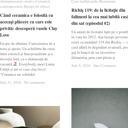
Antreprenoriat creativ
Antreprenoriat creativ
,
Ceramică
Ceramică
Case tradiționale
Case tradiționale
,
Restaurare
Restaurare
contemporană
contemporană
,
Design de obiect
Design de obiect
Richiș 119: de la licitație din
Richiș 119: de la licitație din
Când ceramica e folosită cu
Când ceramica e folosită cu
faliment la cea mai iubită cas
faliment la cea mai iubită cas
aceeași plăcere cu care este
aceeași plăcere cu care este
din sat (episodul #2)
din sat (episodul #2)
privită: descoperă vasele Clay
privită: descoperă vasele Clay
Un anunț de licitație lipit pe o poartă
Love
Love
în vara lui 2012. Așa începe poveste
casei cu numărul 119 din Richiș — 
Un pic de răbdare. Curiozitatea de a
casă aflată în degradare avansată, pu
testa și ajusta. Un echilibru fin creat
gaj la bancă de un investitor
între estetică și funcționalitate și o
falimentar, prin care ploua și
discuție lină, ca o dimineață de
vacanță
. Everybody, meet Laura
July 8, 2026
July 8, 2026
/
/
One Comment
One Comment
Crăiță și ale ei vase clay-love!
“Ceramica nu schimbă
July 31, 2026
July 31, 2026
/
/
No comments
No comments