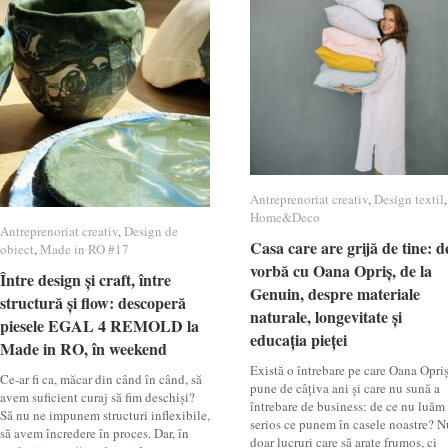
Antreprenoriat creativ
Antreprenoriat creativ
,
Design textil
Design textil
,
Home&Deco
Home&Deco
Antreprenoriat creativ
Antreprenoriat creativ
,
Design de
Design de
Casa care are grijă de tine: d
Casa care are grijă de tine: d
obiect
obiect
,
Made in RO #17
Made in RO #17
vorbă cu Oana Opriș, de la
vorbă cu Oana Opriș, de la
Între design și craft, între
Între design și craft, între
Genuin, despre materiale
Genuin, despre materiale
structură și flow: descoperă
structură și flow: descoperă
naturale, longevitate și
naturale, longevitate și
piesele EGAL 4 REMOLD la
piesele EGAL 4 REMOLD la
educația pieței
educația pieței
Made in RO, în weekend
Made in RO, în weekend
Există o întrebare pe care Oana Opri
Ce-ar fi ca, măcar din când în când, să
pune de câțiva ani și care nu sună a
avem suficient curaj să fim deschiși?
întrebare de business: de ce nu luăm
Să nu ne impunem structuri inflexibile,
serios ce punem în casele noastre? N
să avem încredere în proces. Dar, în
doar lucruri care să arate frumos, ci