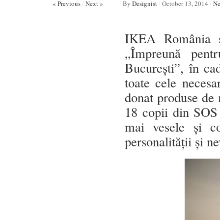
« Previous
/
Next »
By
Designist
/
October 13, 2014
/
N
IKEA România și
„Împreună pentr
Bucureşti”, în ca
toate cele necesa
donat produse de m
18 copii din SOS 
mai vesele și c
personalității și ne