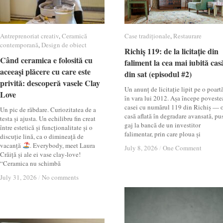
Antreprenoriat creativ
Antreprenoriat creativ
,
Ceramică
Ceramică
Case tradiționale
Case tradiționale
,
Restaurare
Restaurare
contemporană
contemporană
,
Design de obiect
Design de obiect
Richiș 119: de la licitație din
Richiș 119: de la licitație din
Când ceramica e folosită cu
Când ceramica e folosită cu
faliment la cea mai iubită cas
faliment la cea mai iubită cas
aceeași plăcere cu care este
aceeași plăcere cu care este
din sat (episodul #2)
din sat (episodul #2)
privită: descoperă vasele Clay
privită: descoperă vasele Clay
Un anunț de licitație lipit pe o poartă
Love
Love
în vara lui 2012. Așa începe poveste
casei cu numărul 119 din Richiș — 
Un pic de răbdare. Curiozitatea de a
casă aflată în degradare avansată, pu
testa și ajusta. Un echilibru fin creat
gaj la bancă de un investitor
între estetică și funcționalitate și o
falimentar, prin care ploua și
discuție lină, ca o dimineață de
vacanță
. Everybody, meet Laura
July 8, 2026
July 8, 2026
/
/
One Comment
One Comment
Crăiță și ale ei vase clay-love!
“Ceramica nu schimbă
July 31, 2026
July 31, 2026
/
/
No comments
No comments