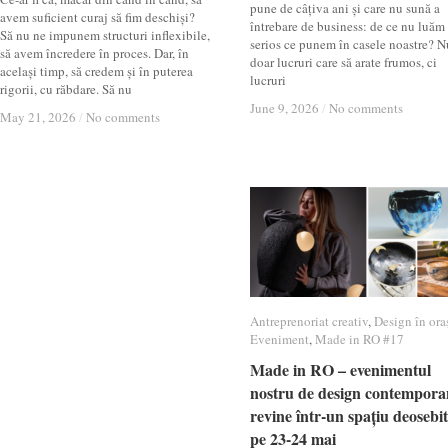
pune de câțiva ani și care nu sună a
avem suficient curaj să fim deschiși?
întrebare de business: de ce nu luăm
Să nu ne impunem structuri inflexibile,
serios ce punem în casele noastre? N
să avem încredere în proces. Dar, în
doar lucruri care să arate frumos, ci
același timp, să credem și în puterea
lucruri
rigorii, cu răbdare. Să nu
June 9, 2026
June 9, 2026
/
/
No comments
No comments
May 21, 2026
May 21, 2026
/
/
No comments
No comments
Antreprenoriat creativ
Antreprenoriat creativ
,
Design în ora
Design în ora
Eveniment
Eveniment
,
Made in RO #17
Made in RO #17
Made in RO – evenimentul
Made in RO – evenimentul
nostru de design contempora
nostru de design contempora
revine într-un spațiu deosebit
revine într-un spațiu deosebit
pe 23-24 mai
pe 23-24 mai