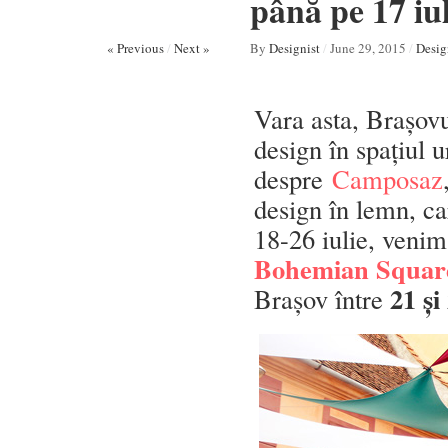
până pe 17 iul
« Previous
/
Next »
By
Designist
/
June 29, 2015
/
Desig
Vara asta, Brașovul
design în spațiul 
despre
Camposaz
design în lemn, ca
18-26 iulie, venim 
Bohemian Square
21 și
Brașov între