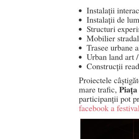
Instalații intera
Instalații de lu
Structuri exper
Mobilier stradal
Trasee urbane a
Urban land art 
Construcții read
Proiectele câștigă
Piața
mare trafic,
participanții pot p
facebook a festiva