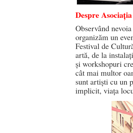
Despre Asociați
Observând nevoia a
organizăm un eve
Festival de Cultu
artă, de la instala
și workshopuri cre
cât mai multor oam
sunt artiști cu un 
implicit, viața loc