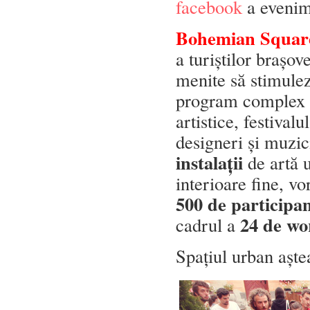
facebook
a evenim
Bohemian Square 
a turiștilor brașov
menite să stimulez
program complex c
artistice, festival
designeri și muzic
instalații
de artă 
interioare fine, v
500 de participa
24 de wo
cadrul a
Spațiul urban aștea