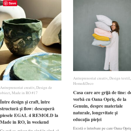
Save
Antreprenoriat creativ
Antreprenoriat creativ
,
Design textil
Design textil
,
Home&Deco
Home&Deco
Antreprenoriat creativ
Antreprenoriat creativ
,
Design de
Design de
Casa care are grijă de tine: d
Casa care are grijă de tine: d
obiect
obiect
,
Made in RO #17
Made in RO #17
vorbă cu Oana Opriș, de la
vorbă cu Oana Opriș, de la
Între design și craft, între
Între design și craft, între
Genuin, despre materiale
Genuin, despre materiale
structură și flow: descoperă
structură și flow: descoperă
naturale, longevitate și
naturale, longevitate și
piesele EGAL 4 REMOLD la
piesele EGAL 4 REMOLD la
educația pieței
educația pieței
Made in RO, în weekend
Made in RO, în weekend
Există o întrebare pe care Oana Opri
Ce-ar fi ca, măcar din când în când, să