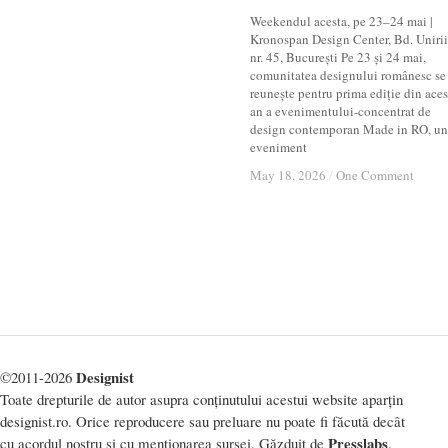
Weekendul acesta, pe 23–24 mai |
Kronospan Design Center, Bd. Unirii
nr. 45, București Pe 23 și 24 mai,
comunitatea designului românesc se
reunește pentru prima ediție din aces
an a evenimentului-concentrat de
design contemporan Made in RO, un
eveniment
May 18, 2026
May 18, 2026
/
/
One Comment
One Comment
Designist
©2011-2026
Toate drepturile de autor asupra conținutului acestui website aparțin
designist.ro. Orice reproducere sau preluare nu poate fi făcută decât
Presslabs
cu acordul nostru și cu menționarea sursei. Găzduit de
.