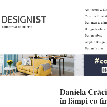
Arhitectură & Des
Case din Români
Designeri & arhi
Design de obiect
Design hibrid
Graphic Design
Design în oraș
Daniela Crăci
în lămpi cu fi