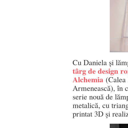
Cu Daniela și lămp
târg de design r
Alchemia
(Calea M
Armenească), în c
serie nouă de lămp
metalică, cu triang
printat 3D și real