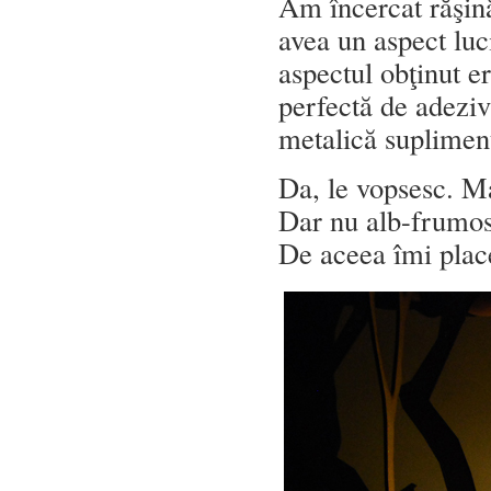
Am încercat răşină
avea un aspect luc
aspectul obţinut 
perfectă de adeziv
metalică suplimen
Da, le vopsesc. Ma
Dar nu alb-frumos,
De aceea îmi place