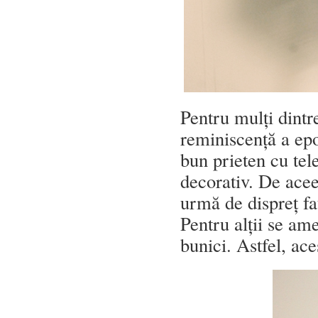
Pentru mulți dintre
reminiscență a epo
bun prieten cu tel
decorativ. De acee
urmă de dispreț faț
Pentru alții se ame
bunici. Astfel, ac