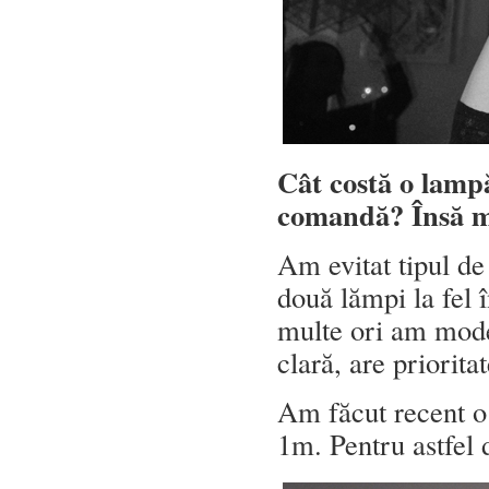
Cât costă o lam
comandă? Însă mi
Am evitat tipul de
două lămpi la fel î
multe ori am model
clară, are priorita
Am făcut recent o
1m. Pentru astfel d