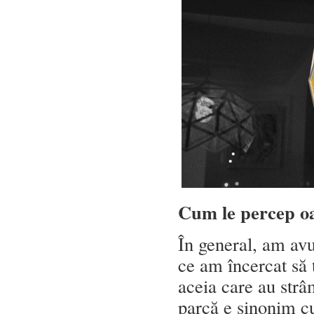
Cum le percep oa
În general, am avu
ce am încercat să t
aceia care au strâ
parcă e sinonim 