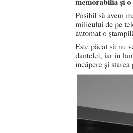
memorabilia și 
Posibil să avem ma
milieului de pe te
automat o ștampilă
Este păcat să nu v
dantelei, iar în l
încăpere şi starea