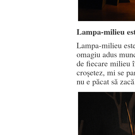
Lampa-milieu est
Lampa-milieu este,
omagiu adus munci
de fiecare milieu î
croșetez, mi se p
nu e păcat să zacă 