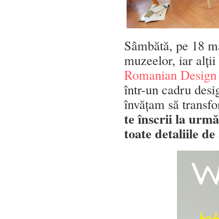
Sâmbătă, pe 18 ma
muzeelor, iar alți
Romanian Design W
într-un cadru desi
învățam să transf
te înscrii la urmă
toate detaliile de