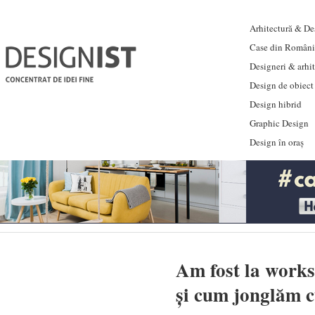
Arhitectură & Des
Case din Români
Designeri & arhi
Design de obiect
Design hibrid
Graphic Design
Design în oraș
Am fost la work
și cum jonglăm c