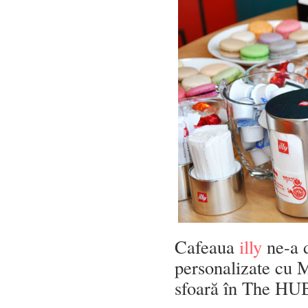
Cafeaua
illy
ne-a d
personalizate cu 
sfoară în The HU