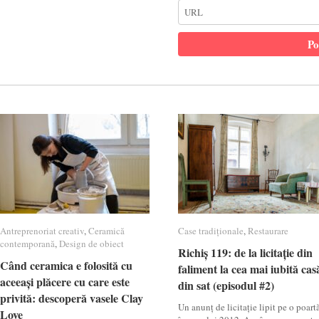
Antreprenoriat creativ
Antreprenoriat creativ
,
Ceramică
Ceramică
Case tradiționale
Case tradiționale
,
Restaurare
Restaurare
contemporană
contemporană
,
Design de obiect
Design de obiect
Richiș 119: de la licitație din
Richiș 119: de la licitație din
Când ceramica e folosită cu
Când ceramica e folosită cu
faliment la cea mai iubită cas
faliment la cea mai iubită cas
aceeași plăcere cu care este
aceeași plăcere cu care este
din sat (episodul #2)
din sat (episodul #2)
privită: descoperă vasele Clay
privită: descoperă vasele Clay
Un anunț de licitație lipit pe o poartă
Love
Love