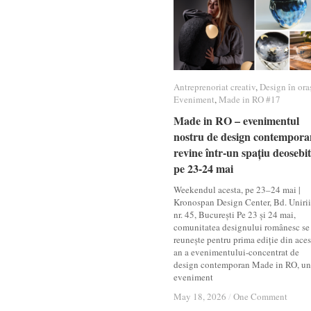
Antreprenoriat creativ
Antreprenoriat creativ
,
Design în ora
Design în ora
Eveniment
Eveniment
,
Made in RO #17
Made in RO #17
Made in RO – evenimentul
Made in RO – evenimentul
nostru de design contempora
nostru de design contempora
revine într-un spațiu deosebit
revine într-un spațiu deosebit
pe 23-24 mai
pe 23-24 mai
Weekendul acesta, pe 23–24 mai |
Kronospan Design Center, Bd. Unirii
nr. 45, București Pe 23 și 24 mai,
comunitatea designului românesc se
reunește pentru prima ediție din aces
an a evenimentului-concentrat de
design contemporan Made in RO, un
eveniment
May 18, 2026
May 18, 2026
/
/
One Comment
One Comment