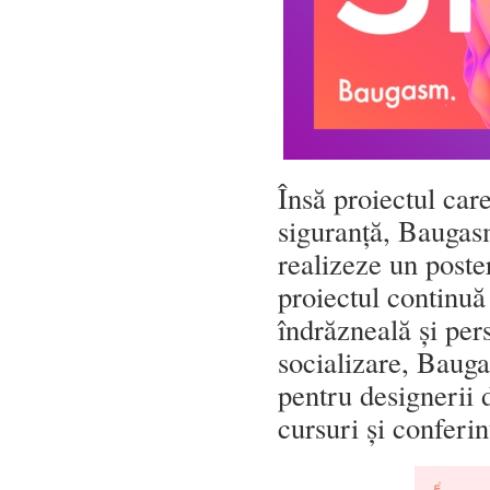
Însă proiectul car
siguranță, Baugasm
realizeze un poster
proiectul continuă
îndrăzneală și per
socializare, Bauga
pentru designerii d
cursuri și conferi