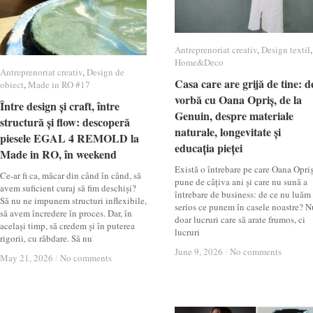
Antreprenoriat creativ
Antreprenoriat creativ
,
Design textil
Design textil
,
Home&Deco
Home&Deco
Antreprenoriat creativ
Antreprenoriat creativ
,
Design de
Design de
Casa care are grijă de tine: d
Casa care are grijă de tine: d
obiect
obiect
,
Made in RO #17
Made in RO #17
vorbă cu Oana Opriș, de la
vorbă cu Oana Opriș, de la
Între design și craft, între
Între design și craft, între
Genuin, despre materiale
Genuin, despre materiale
structură și flow: descoperă
structură și flow: descoperă
naturale, longevitate și
naturale, longevitate și
piesele EGAL 4 REMOLD la
piesele EGAL 4 REMOLD la
educația pieței
educația pieței
Made in RO, în weekend
Made in RO, în weekend
Există o întrebare pe care Oana Opri
Ce-ar fi ca, măcar din când în când, să
pune de câțiva ani și care nu sună a
avem suficient curaj să fim deschiși?
întrebare de business: de ce nu luăm
Să nu ne impunem structuri inflexibile,
serios ce punem în casele noastre? N
să avem încredere în proces. Dar, în
doar lucruri care să arate frumos, ci
același timp, să credem și în puterea
lucruri
rigorii, cu răbdare. Să nu
June 9, 2026
June 9, 2026
/
/
No comments
No comments
May 21, 2026
May 21, 2026
/
/
No comments
No comments