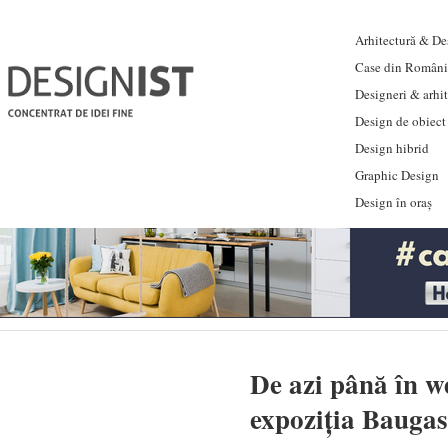
Arhitectură & Des
Case din Români
Designeri & arhi
Design de obiect
Design hibrid
Graphic Design
Design în oraș
De azi până în 
expoziția Bauga