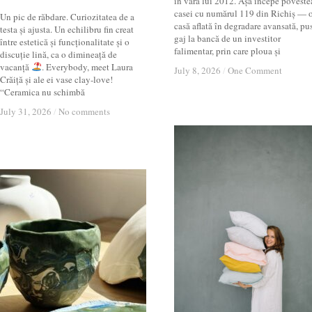
în vara lui 2012. Așa începe poveste
casei cu numărul 119 din Richiș — 
Un pic de răbdare. Curiozitatea de a
casă aflată în degradare avansată, pu
testa și ajusta. Un echilibru fin creat
gaj la bancă de un investitor
între estetică și funcționalitate și o
falimentar, prin care ploua și
discuție lină, ca o dimineață de
vacanță
. Everybody, meet Laura
July 8, 2026
July 8, 2026
/
/
One Comment
One Comment
Crăiță și ale ei vase clay-love!
“Ceramica nu schimbă
July 31, 2026
July 31, 2026
/
/
No comments
No comments