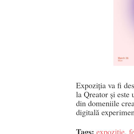
Expoziția va fi de
la Qreator și este 
din domeniile creat
digitală experimen
Tags:
expozitie
,
f