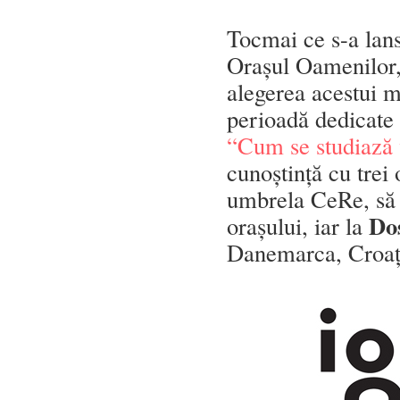
Tocmai ce s-a lan
Orașul Oamenilor, 
alegerea acestui m
perioadă dedicate 
“Cum se studiază 
cunoștință cu trei 
umbrela CeRe, să t
Do
orașului, iar la
Danemarca, Croați