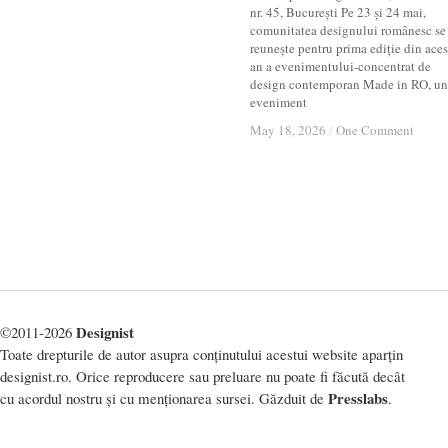
nr. 45, București Pe 23 și 24 mai,
comunitatea designului românesc se
reunește pentru prima ediție din aces
an a evenimentului-concentrat de
design contemporan Made in RO, un
eveniment
May 18, 2026
May 18, 2026
/
/
One Comment
One Comment
Designist
©2011-2026
Toate drepturile de autor asupra conținutului acestui website aparțin
designist.ro. Orice reproducere sau preluare nu poate fi făcută decât
Presslabs
cu acordul nostru și cu menționarea sursei. Găzduit de
.