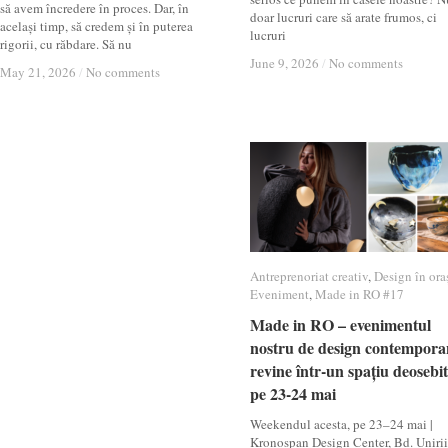
să avem încredere în proces. Dar, în
doar lucruri care să arate frumos, ci
același timp, să credem și în puterea
lucruri
rigorii, cu răbdare. Să nu
June 9, 2026
June 9, 2026
/
/
No comments
No comments
May 21, 2026
May 21, 2026
/
/
No comments
No comments
Antreprenoriat creativ
Antreprenoriat creativ
,
Design în ora
Design în ora
Eveniment
Eveniment
,
Made in RO #17
Made in RO #17
Made in RO – evenimentul
Made in RO – evenimentul
nostru de design contempora
nostru de design contempora
revine într-un spațiu deosebit
revine într-un spațiu deosebit
pe 23-24 mai
pe 23-24 mai
Weekendul acesta, pe 23–24 mai |
Kronospan Design Center, Bd. Unirii