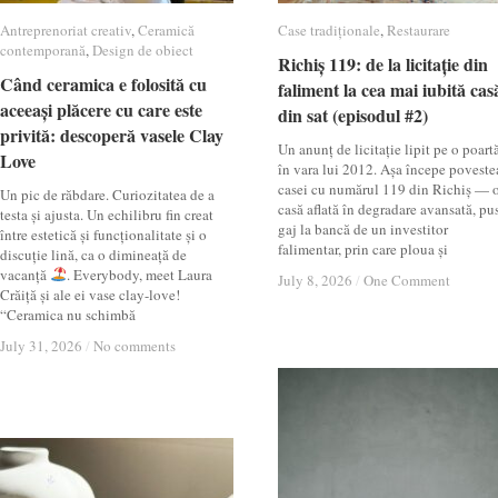
Antreprenoriat creativ
Antreprenoriat creativ
,
Ceramică
Ceramică
Case tradiționale
Case tradiționale
,
Restaurare
Restaurare
contemporană
contemporană
,
Design de obiect
Design de obiect
Richiș 119: de la licitație din
Richiș 119: de la licitație din
Când ceramica e folosită cu
Când ceramica e folosită cu
faliment la cea mai iubită cas
faliment la cea mai iubită cas
aceeași plăcere cu care este
aceeași plăcere cu care este
din sat (episodul #2)
din sat (episodul #2)
privită: descoperă vasele Clay
privită: descoperă vasele Clay
Un anunț de licitație lipit pe o poartă
Love
Love
în vara lui 2012. Așa începe poveste
casei cu numărul 119 din Richiș — 
Un pic de răbdare. Curiozitatea de a
casă aflată în degradare avansată, pu
testa și ajusta. Un echilibru fin creat
gaj la bancă de un investitor
între estetică și funcționalitate și o
falimentar, prin care ploua și
discuție lină, ca o dimineață de
vacanță
. Everybody, meet Laura
July 8, 2026
July 8, 2026
/
/
One Comment
One Comment
Crăiță și ale ei vase clay-love!
“Ceramica nu schimbă
July 31, 2026
July 31, 2026
/
/
No comments
No comments