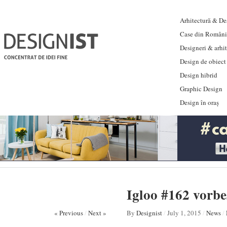
Arhitectură & Des
Case din Români
Designeri & arhi
Design de obiect
Design hibrid
Graphic Design
Design în oraș
Igloo #162 vorbe
« Previous
/
Next »
By
Designist
/
July 1, 2015
/
News
/