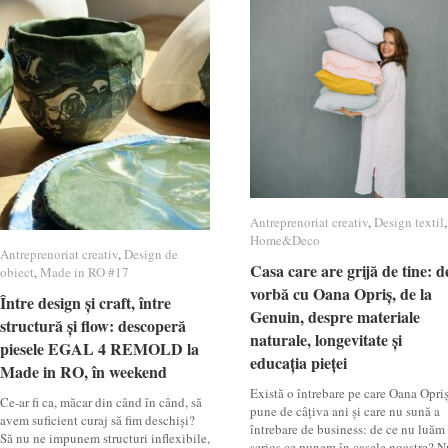
Antreprenoriat creativ
Antreprenoriat creativ
,
Design textil
Design textil
,
Home&Deco
Home&Deco
Antreprenoriat creativ
Antreprenoriat creativ
,
Design de
Design de
Casa care are grijă de tine: d
Casa care are grijă de tine: d
obiect
obiect
,
Made in RO #17
Made in RO #17
vorbă cu Oana Opriș, de la
vorbă cu Oana Opriș, de la
Între design și craft, între
Între design și craft, între
Genuin, despre materiale
Genuin, despre materiale
structură și flow: descoperă
structură și flow: descoperă
naturale, longevitate și
naturale, longevitate și
piesele EGAL 4 REMOLD la
piesele EGAL 4 REMOLD la
educația pieței
educația pieței
Made in RO, în weekend
Made in RO, în weekend
Există o întrebare pe care Oana Opri
Ce-ar fi ca, măcar din când în când, să
pune de câțiva ani și care nu sună a
avem suficient curaj să fim deschiși?
întrebare de business: de ce nu luăm
Să nu ne impunem structuri inflexibile,
serios ce punem în casele noastre? N