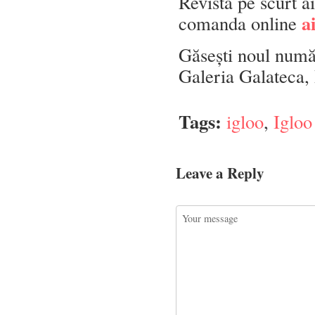
Revista pe scurt a
a
comanda online
Găsești noul număr
Galeria Galateca, 
Tags:
igloo
,
Igloo
Leave a Reply