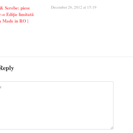
& Serebe: piese
December 26, 2012 at 15:19
r-o Ediție limitată
la Made in RO |
Reply