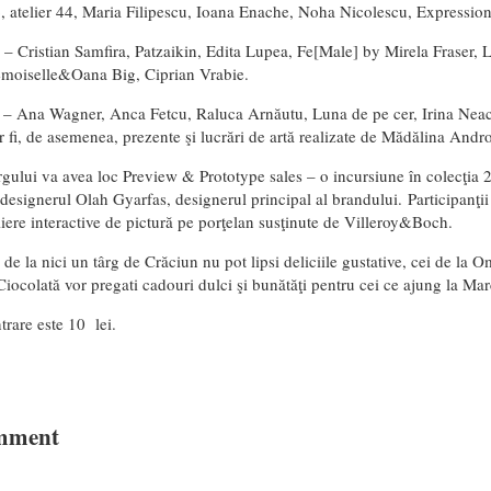
, atelier 44, Maria Filipescu, Ioana Enache, Noha Nicolescu, Expressi
 – Cristian Samfira, Patzaikin, Edita Lupea, Fe[Male] by Mirela Fraser, 
moiselle&Oana Big, Ciprian Vrabie.
 – Ana Wagner, Anca Fetcu, Raluca Arnăutu, Luna de pe cer, Irina Neac
 fi, de asemenea, prezente şi lucrări de artă realizate de Mădălina Andro
rgului va avea loc Preview & Prototype sales – o incursiune în colecţia 
 designerul Olah Gyarfas, designerul principal al brandului. Participanţi
eliere interactive de pictură pe porţelan susţinute de Villeroy&Boch.
 de la nici un târg de Crăciun nu pot lipsi deliciile gustative, cei de la 
iocolată vor pregati cadouri dulci şi bunătăţi pentru cei ce ajung la Ma
ntrare este 10 lei.
mment