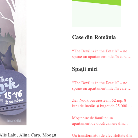
Case din România
“The Devil is in the Details” – ne
spune un apartament mic, în care te
simți ca-n vacanță
Spații mici
“The Devil is in the Details” – ne
spune un apartament mic, în care te
simți ca-n vacanță
Zen Nook bucureștean: 52 mp, 8
luni de lucrări și buget de 25.000 de
euro
Moștenire de familie: un
apartament de două camere din
Militari complet renovat
Alis Lalu, Alina Carp, Moogu,
Un transformator de electricitate din