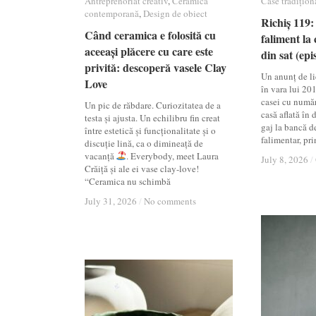
Antreprenoriat creativ
Antreprenoriat creativ
,
Ceramică
Ceramică
Case tradițion
Case tradițion
contemporană
contemporană
,
Design de obiect
Design de obiect
Richiș 119: 
Richiș 119: 
Când ceramica e folosită cu
Când ceramica e folosită cu
faliment la 
faliment la 
aceeași plăcere cu care este
aceeași plăcere cu care este
din sat (epi
din sat (epi
privită: descoperă vasele Clay
privită: descoperă vasele Clay
Un anunț de lic
Love
Love
în vara lui 20
casei cu numă
Un pic de răbdare. Curiozitatea de a
casă aflată în
testa și ajusta. Un echilibru fin creat
gaj la bancă d
între estetică și funcționalitate și o
falimentar, pri
discuție lină, ca o dimineață de
vacanță
. Everybody, meet Laura
July 8, 2026
July 8, 2026
/
/
Crăiță și ale ei vase clay-love!
“Ceramica nu schimbă
July 31, 2026
July 31, 2026
/
/
No comments
No comments