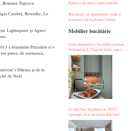
Sinaia a devenit o mini-casă de
on, Romana Topescu.
vacanță atipică
Ligia Carabeţ, Berenike, Lo
București: un apartament vechi și
întunecos își regăsește lumina
Mobilier bucătărie
şu, Lightsquare şi Agnes
nic.
Cum amenajezi o bucătărie custom,
2013 a brandului Patzaikin si o
în formă de L? Tips & tricks care îți
i vor putea, de asemenea,
fac alegerile mai simple.
Omnivore’s Dilema şi de la
rché de Noël.
Ce mai face bucătăria în 2025?
Aproape că se descurcă fără tine!