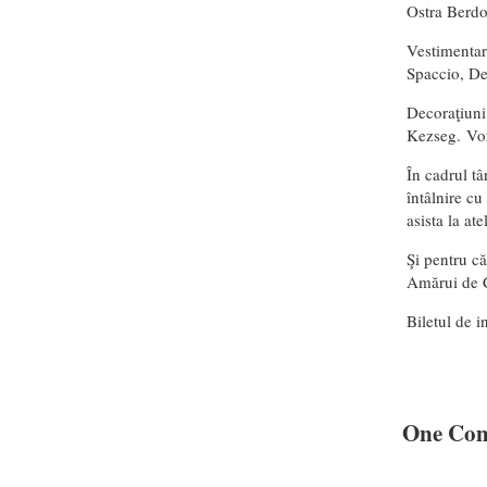
Ostra Berdo
Vestimentar
Spaccio, De
Decoraţiuni
Kezseg. Vor
În cadrul tâ
întâlnire cu
asista la at
Şi pentru că
Amărui de C
Biletul de i
One Co