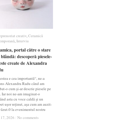
eprenoriat creativ
eprenoriat creativ
,
Ceramică
Ceramică
emporană
emporană
,
Interviu
Interviu
amica, portal către o stare
amica, portal către o stare
 blândă: descoperă piesele-
 blândă: descoperă piesele-
este create de Alexandra
este create de Alexandra
du
du
estea e cea importantă“, ne-a
uns Alexandra Radu când am
bat-o cum și-ar descrie piesele pe
t. Iar noi ne-am imaginat-o
ând asta cu voce caldă și un
et ușor reținut, așa cum am auzit-
 văzut-0 la evenimentul nostru
 17, 2026
 17, 2026
/
/
No comments
No comments