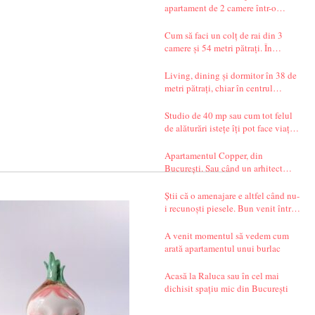
apartament de 2 camere într-o
garsonieră de 37 mp
Cum să faci un colț de rai din 3
camere și 54 metri pătrați. În
București.
Living, dining și dormitor în 38 de
metri pătrați, chiar în centrul
Bucureștiului. Și un decor seren,
care te transportă departe, spre țările
Studio de 40 mp sau cum tot felul
nordice.
de alăturări istețe îți pot face viața
mai simplă
Apartamentul Copper, din
București. Sau când un arhitect
începe să spună povești.
Știi că o amenajare e altfel când nu-
i recunoști piesele. Bun venit într-
un apartament din Timișoara!
A venit momentul să vedem cum
arată apartamentul unui burlac
Acasă la Raluca sau în cel mai
dichisit spațiu mic din București