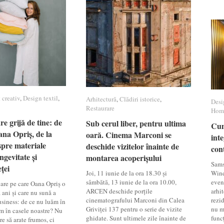
 creativ
 creativ
,
Design textil
Design textil
,
Arhitectură
Arhitectură
,
Clădiri istorice
Clădiri istorice
,
Desi
Desi
Restaurare
Restaurare
Hom
Hom
e grijă de tine: de
e grijă de tine: de
Sub cerul liber, pentru ultima
Sub cerul liber, pentru ultima
Cum
Cum
na Opriș, de la
na Opriș, de la
oară. Cinema Marconi se
oară. Cinema Marconi se
inte
inte
pre materiale
pre materiale
deschide vizitelor înainte de
deschide vizitelor înainte de
con
con
ngevitate și
ngevitate și
montarea acoperișului
montarea acoperișului
Sams
ței
ței
Joi, 11 iunie de la ora 18.30 și
Wind
sâmbătă, 13 iunie de la ora 10.00,
even
bare pe care Oana Opriș o
ARCEN deschide porțile
arhit
 ani și care nu sună a
cinematografului Marconi din Calea
rezi
usiness: de ce nu luăm în
Griviței 137 pentru o serie de vizite
nu m
m în casele noastre? Nu
ghidate. Sunt ultimele zile înainte de
funcț
re să arate frumos, ci