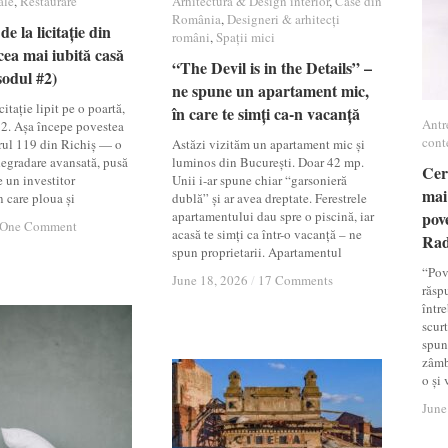
ale
ale
,
Restaurare
Restaurare
Arhitectură & Design interior
Arhitectură & Design interior
,
Case din
Case din
România
România
,
Designeri & arhitecți
Designeri & arhitecți
de la licitație din
de la licitație din
români
români
,
Spații mici
Spații mici
cea mai iubită casă
cea mai iubită casă
“The Devil is in the Details” –
“The Devil is in the Details” –
sodul #2)
sodul #2)
ne spune un apartament mic,
ne spune un apartament mic,
itație lipit pe o poartă,
în care te simți ca-n vacanță
în care te simți ca-n vacanță
Antr
Antr
12. Așa începe povestea
cont
cont
rul 119 din Richiș — o
Astăzi vizităm un apartament mic și
 degradare avansată, pusă
luminos din București. Doar 42 mp.
Cer
Cer
e un investitor
Unii i-ar spune chiar “garsonieră
mai
mai
n care ploua și
dublă” și ar avea dreptate. Ferestrele
apartamentului dau spre o piscină, iar
pov
pov
One Comment
One Comment
acasă te simți ca într-o vacanță – ne
Ra
Ra
spun proprietarii. Apartamentul
“Pov
June 18, 2026
June 18, 2026
/
/
17 Comments
17 Comments
răsp
între
scur
spun
zâmb
o și
June
June