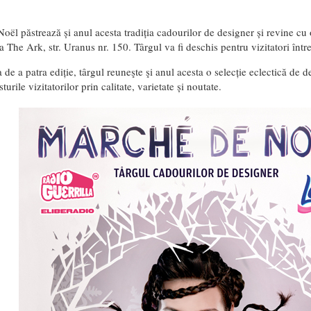
ël păstrează și anul acesta tradiția cadourilor de designer și revine cu 
 The Ark, str. Uranus nr. 150. Târgul va fi deschis pentru vizitatori într
 de a patra ediție, târgul reuneşte şi anul acesta o selecție eclectică de de
turile vizitatorilor prin calitate, varietate și noutate.