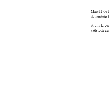
Marché de No
decembrie la
Ajuns la cea
satisfacă gus