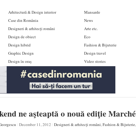
Arhitectură & Design interior
Mansarde
Case din România
News
Designeri & arhitecți români
Arte etc.
Design de obiect
Eco
Design hibrid
Fashion & Bijuterie
Graphic Design
Design travel
Design în oraș
Video stories
kend ne aşteaptă o nouă ediţie Marché
Georgescu
/
December 11, 2012
/
Designeri & arhitecți români
,
Fashion & Bijuterie