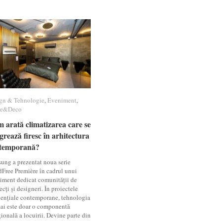
gn & Tehnologie
gn & Tehnologie
,
Eveniment
Eveniment
,
e&Deco
e&Deco
 arată climatizarea care se
 arată climatizarea care se
grează firesc în arhitectura
grează firesc în arhitectura
temporană?
temporană?
ung a prezentat noua serie
Free Première în cadrul unui
iment dedicat comunității de
ecți și designeri. În proiectele
dențiale contemporane, tehnologia
ai este doar o componentă
ională a locuirii. Devine parte din