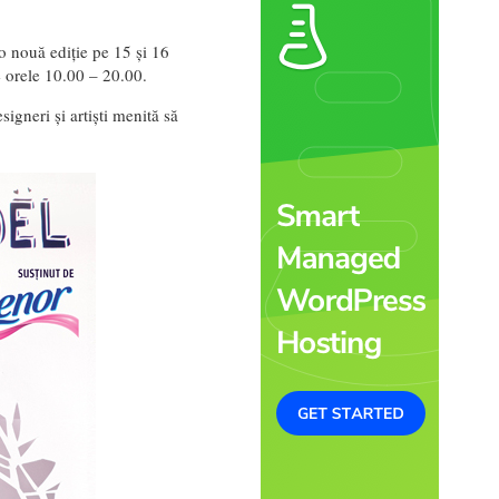
o nouă ediție pe 15 și 16
e orele 10.00 – 20.00.
signeri și artiști menită să