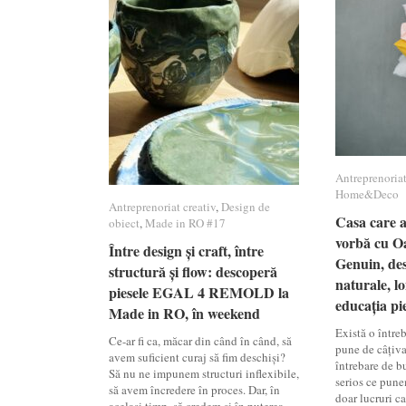
Antreprenoriat
Antreprenoriat
Home&Deco
Home&Deco
Antreprenoriat creativ
Antreprenoriat creativ
,
Design de
Design de
Casa care ar
Casa care ar
obiect
obiect
,
Made in RO #17
Made in RO #17
vorbă cu Oa
vorbă cu Oa
Între design și craft, între
Între design și craft, între
Genuin, des
Genuin, des
structură și flow: descoperă
structură și flow: descoperă
naturale, lo
naturale, lo
piesele EGAL 4 REMOLD la
piesele EGAL 4 REMOLD la
educația pie
educația pie
Made in RO, în weekend
Made in RO, în weekend
Există o între
Ce-ar fi ca, măcar din când în când, să
pune de câțiva
avem suficient curaj să fim deschiși?
întrebare de b
Să nu ne impunem structuri inflexibile,
serios ce pune
să avem încredere în proces. Dar, în
doar lucruri ca