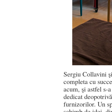
Sergiu Collavini ş
completa cu succes
acum, şi astfel s-
dedicat deopotrivă 
furnizorilor. Un s
schimb de idei, di