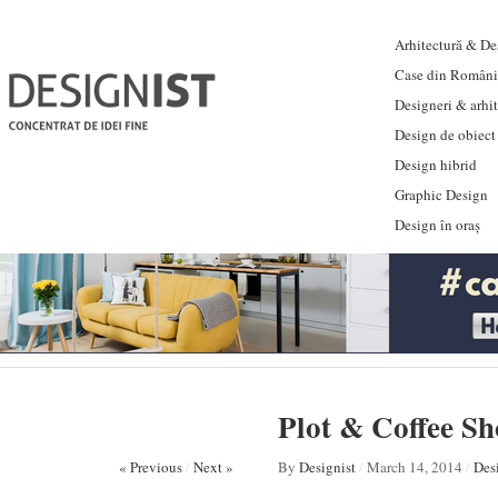
Arhitectură & Des
Case din Români
Designeri & arhi
Design de obiect
Design hibrid
Graphic Design
Design în oraș
Plot & Coffee Sho
« Previous
/
Next »
By
Designist
/
March 14, 2014
/
Desi