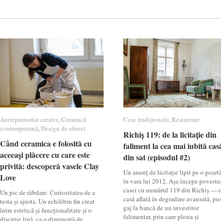
Antreprenoriat creativ
Antreprenoriat creativ
,
Ceramică
Ceramică
Case tradiționale
Case tradiționale
,
Restaurare
Restaurare
contemporană
contemporană
,
Design de obiect
Design de obiect
Richiș 119: de la licitație din
Richiș 119: de la licitație din
Când ceramica e folosită cu
Când ceramica e folosită cu
faliment la cea mai iubită cas
faliment la cea mai iubită cas
aceeași plăcere cu care este
aceeași plăcere cu care este
din sat (episodul #2)
din sat (episodul #2)
privită: descoperă vasele Clay
privită: descoperă vasele Clay
Un anunț de licitație lipit pe o poartă
Love
Love
în vara lui 2012. Așa începe poveste
casei cu numărul 119 din Richiș — 
Un pic de răbdare. Curiozitatea de a
casă aflată în degradare avansată, pu
testa și ajusta. Un echilibru fin creat
gaj la bancă de un investitor
între estetică și funcționalitate și o
falimentar, prin care ploua și
discuție lină, ca o dimineață de