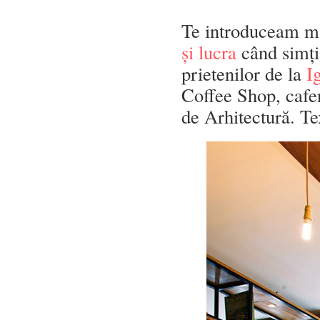
Te introduceam m
și lucra
când simți
prietenilor de la
I
Coffee Shop, cafen
de Arhitectură. T