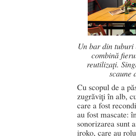
Un bar din tuburi
combină fieru
reutilizaţi. Si
scaune d
Cu scopul de a păs
zugrăviţi în alb, c
care a fost recondi
au fost mascate: în
sonorizarea sunt a
iroko, care au rol