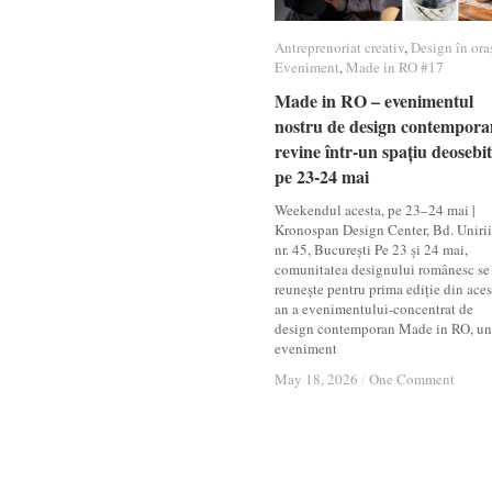
Antreprenoriat creativ
Antreprenoriat creativ
,
Design în ora
Design în ora
Eveniment
Eveniment
,
Made in RO #17
Made in RO #17
Made in RO – evenimentul
Made in RO – evenimentul
nostru de design contempora
nostru de design contempora
revine într-un spațiu deosebit
revine într-un spațiu deosebit
pe 23-24 mai
pe 23-24 mai
Weekendul acesta, pe 23–24 mai |
Kronospan Design Center, Bd. Unirii
nr. 45, București Pe 23 și 24 mai,
comunitatea designului românesc se
reunește pentru prima ediție din aces
an a evenimentului-concentrat de
design contemporan Made in RO, un
eveniment
May 18, 2026
May 18, 2026
/
/
One Comment
One Comment