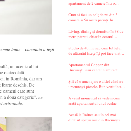
apartament de 2 camere într-o
garsonieră de 37 mp
Cum să faci un colț de rai din 3
camere și 54 metri pătrați. În
București.
Living, dining și dormitor în 38 de
metri pătrați, chiar în centrul
Bucureștiului. Și un decor seren,
care te transportă departe, spre țările
Studio de 40 mp sau cum tot felul
 semne bune – ciocolata a ieșit
nordice.
de alăturări istețe îți pot face viața
mai simplă
Apartamentul Copper, din
fă, un ucenic al lui
București. Sau când un arhitect
ac o ciocolată
începe să spună povești.
aici, în România, dar am
Știi că o amenajare e altfel când nu-
t foarte deschis. De
i recunoști piesele. Bun venit într-
ie oameni care sunt
un apartament din Timișoara!
din a doua categorie”
, ne
A venit momentul să vedem cum
i artizanale.
arată apartamentul unui burlac
Acasă la Raluca sau în cel mai
dichisit spațiu mic din București