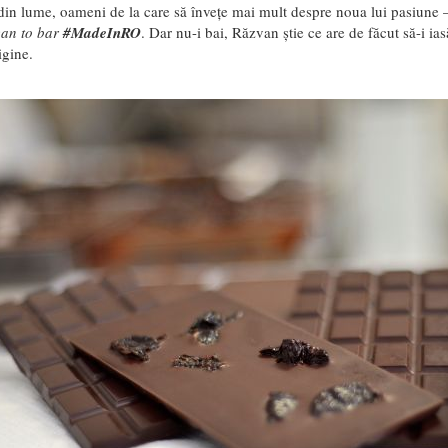
din lume, oameni de la care să învețe mai mult despre noua lui pasiune
an to bar
#MadeInRO
. Dar nu-i bai, Răzvan știe ce are de făcut să-i i
igine.