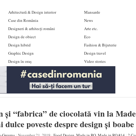
Arhitectură & Design interior
Mansarde
Case din România
News
Designeri & arhitecți români
Arte etc.
Design de obiect
Eco
Design hibrid
Fashion & Bijuterie
Graphic Design
Design travel
Design în oraș
Video stories
 și “fabrica” de ciocolată vin la Mad
i dulce poveste despre design și boabe
ș-Greuruș
/
November 21, 2019
/
Food Design
,
Made in RO
,
Made in RO #14
/
2 Co