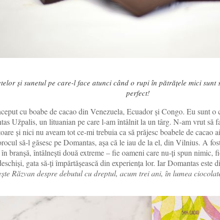
etelor și sunetul pe care-l face atunci când o rupi în pătrățele mici sunt
perfect!
ceput cu boabe de cacao din Venezuela, Ecuador și Congo. Eu sunt o cal
s Užpalis, un lituanian pe care l-am întâlnit la un târg. N-am vrut să f
itoare și nici nu aveam tot ce-mi trebuia ca să prăjesc boabele de cacao 
rocul să-l găsesc pe Domantas, așa că le iau de la el, din Vilnius. A fos
 în branșă, întâlnești două extreme – fie oameni care nu-ți spun nimic, f
deschiși, gata să-ți împărtășească din experiența lor. Iar Domantas este 
ște Răzvan despre debutul cu dreptul, acum trei ani, în lumea ciocolate