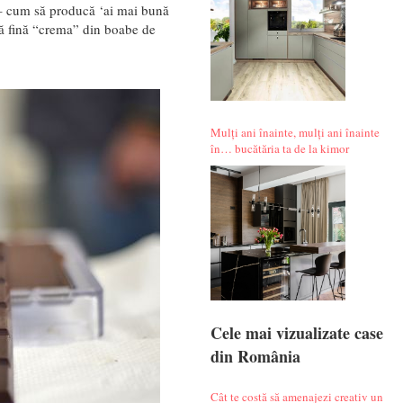
 – cum să producă ‘ai mai bună
asă fină “crema” din boabe de
Mulți ani înainte, mulți ani înainte
în… bucătăria ta de la kimor
Cele mai vizualizate case
din România
Cât te costă să amenajezi creativ un