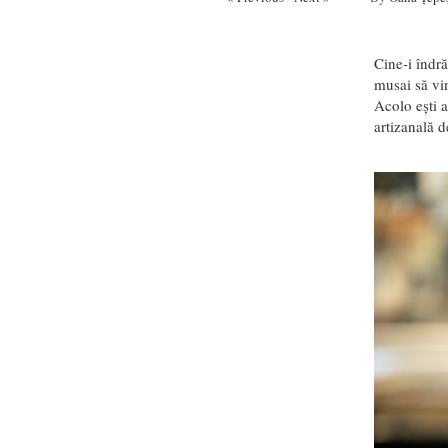
Cine-i îndră
musai să vi
Acolo ești 
artizanală d