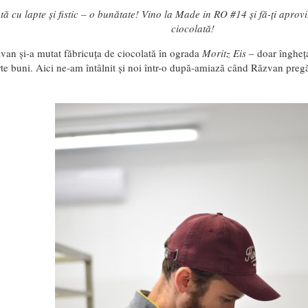
tă cu lapte și fistic – o bunătate! Vino la Made in RO #14 și fă-ți apro
ciocolată!
van și-a mutat făbricuța de ciocolată în ograda
Moritz Eis
– doar îngheța
rte buni. Aici ne-am întâlnit și noi într-o după-amiază când Răzvan preg