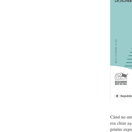
Când ne-am î
era chiar aș
printre expo