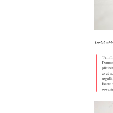
Luciul tabl
“Am în
Domanta
plicits
avut no
regulă,
foarte 
poveste