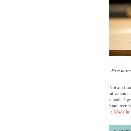
Șase noroc
Noi am furat
să vedem cu
ciocolată g
bine, recun
Made in
la