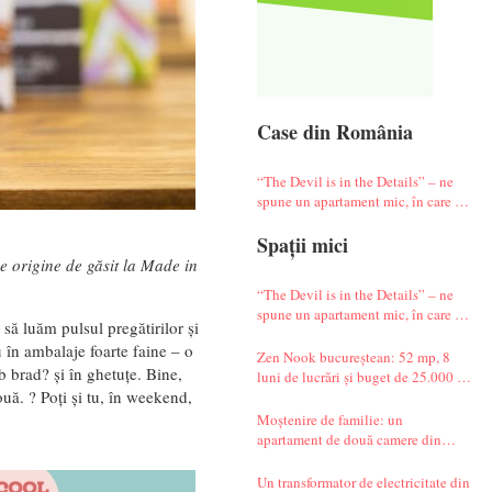
Case din România
“The Devil is in the Details” – ne
spune un apartament mic, în care te
simți ca-n vacanță
Spații mici
e origine de găsit la Made in
“The Devil is in the Details” – ne
spune un apartament mic, în care te
să luăm pulsul pregătirilor și
simți ca-n vacanță
 în ambalaje foarte faine – o
Zen Nook bucureștean: 52 mp, 8
 brad? și în ghetuțe. Bine,
luni de lucrări și buget de 25.000 de
uă. ? Poți și tu, în weekend,
euro
Moștenire de familie: un
apartament de două camere din
Militari complet renovat
Un transformator de electricitate din