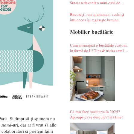
Sinaia a devenit o mini-casă de
vacanță atipică
București: un apartament vechi și
întunecos își regăsește lumina
Mobilier bucătărie
Cum amenajezi o bucătărie custom,
în formă de L? Tips & tricks care îți
fac alegerile mai simple.
Ce mai face bucătăria în 2025?
Aproape că se descurcă fără tine!
aris. Și drept să-ți spunem nu
a
stand
-uri, dar ar fi vrut să afle
 colaboratori și prieteni faini