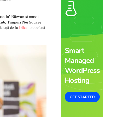
ata lu’ Răzvan
și musai-
Hub
Timpuri Noi Square
,
!
Idicel
lceață de la
, ciocolată