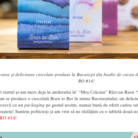
oase și delicioase ciocolate produse la București din boabe de cacao d
RO #14!
 startul și-am mers deja în atelierului lu’ “Moș Crăciun” Răzvan Rusu ? 
m se produce o ciocolată
Bean to Bar
în inima Bucureștiului, un deliciu
rozavă cu un
packaging
pe gustul nostru, numai bună de oferit cadou sub
oaștem! Suntem pofticioși și-am vrut să ne răsfățăm cu o tabletă-două-no
 RO #14
!