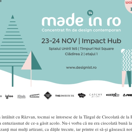
ntâlnit cu Răzvan, tocmai se întorsese de la Târgul de Ciocolată de la P
a entuziasmat de ce-a găsit acolo. Nu-i vorba că nu era ciocolată bună l
zanți mai mulți artizani, ca dățile trecute, iar printre ei să-și găsească noi