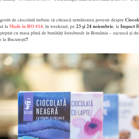
Ciocol
gostit de ciocolată trebuie să citească următoarea poveste despre
Made in RO #14
23 și 24 noiembrie
Impact 
nă la
, în weekend, pe
, la
așteptat cu masa plină de bunătăți
handmad
e în România – zacuscă și du
?
e la București