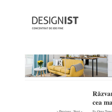
Răzvan
cea ma
« Previous
/
Next »
By
Oana Țepe