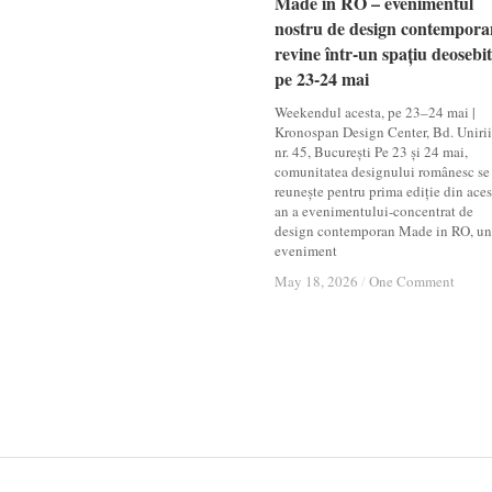
Made in RO – evenimentul
Made in RO – evenimentul
nostru de design contempora
nostru de design contempora
revine într-un spațiu deosebit
revine într-un spațiu deosebit
pe 23-24 mai
pe 23-24 mai
Weekendul acesta, pe 23–24 mai |
Kronospan Design Center, Bd. Unirii
nr. 45, București Pe 23 și 24 mai,
comunitatea designului românesc se
reunește pentru prima ediție din aces
an a evenimentului-concentrat de
design contemporan Made in RO, un
eveniment
May 18, 2026
May 18, 2026
/
/
One Comment
One Comment