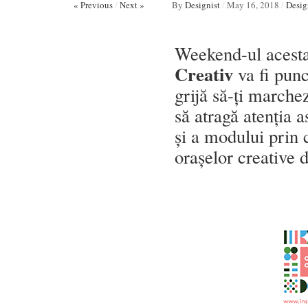
« Previous
/
Next »
By
Designist
/
May 16, 2018
/
Desig
Weekend-ul acesta,
Creativ
va fi punc
grijă să-ți march
să atragă atenția 
și a modului prin 
orașelor creative 