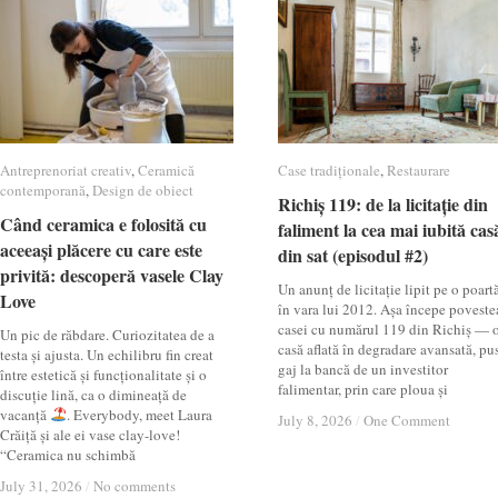
Antreprenoriat creativ
Antreprenoriat creativ
,
Ceramică
Ceramică
Case tradiționale
Case tradiționale
,
Restaurare
Restaurare
contemporană
contemporană
,
Design de obiect
Design de obiect
Richiș 119: de la licitație din
Richiș 119: de la licitație din
Când ceramica e folosită cu
Când ceramica e folosită cu
faliment la cea mai iubită cas
faliment la cea mai iubită cas
aceeași plăcere cu care este
aceeași plăcere cu care este
din sat (episodul #2)
din sat (episodul #2)
privită: descoperă vasele Clay
privită: descoperă vasele Clay
Un anunț de licitație lipit pe o poartă
Love
Love
în vara lui 2012. Așa începe poveste
casei cu numărul 119 din Richiș — 
Un pic de răbdare. Curiozitatea de a
casă aflată în degradare avansată, pu
testa și ajusta. Un echilibru fin creat
gaj la bancă de un investitor
între estetică și funcționalitate și o
falimentar, prin care ploua și
discuție lină, ca o dimineață de
vacanță
. Everybody, meet Laura
July 8, 2026
July 8, 2026
/
/
One Comment
One Comment
Crăiță și ale ei vase clay-love!
“Ceramica nu schimbă
July 31, 2026
July 31, 2026
/
/
No comments
No comments