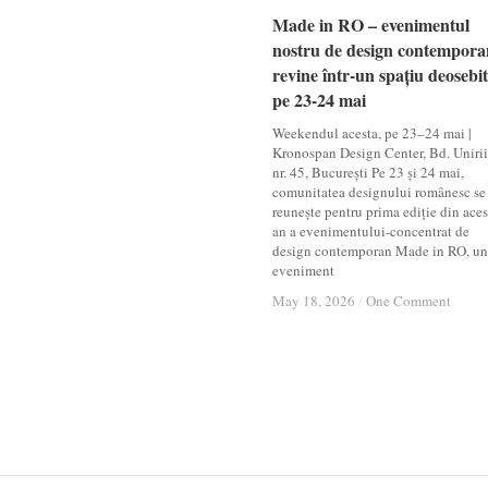
Made in RO – evenimentul
Made in RO – evenimentul
nostru de design contempora
nostru de design contempora
revine într-un spațiu deosebit
revine într-un spațiu deosebit
pe 23-24 mai
pe 23-24 mai
Weekendul acesta, pe 23–24 mai |
Kronospan Design Center, Bd. Unirii
nr. 45, București Pe 23 și 24 mai,
comunitatea designului românesc se
reunește pentru prima ediție din aces
an a evenimentului-concentrat de
design contemporan Made in RO, un
eveniment
May 18, 2026
May 18, 2026
/
/
One Comment
One Comment