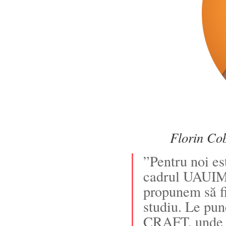
Florin C
”Pentru noi es
cadrul UAUIM s
propunem să fi
studiu. Le pun
CRAFT, unde îș