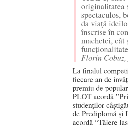
originalitatea 
spectaculos, b
da viață ideil
înscrise în con
machetei, cât ș
funcționalitate
Florin Cobuz
La finalul competi
fiecare an de învăț
premiu de populari
PLOT acordă ”Print
studenților câștigă
de Prediplomă și
acordă “Tăiere las