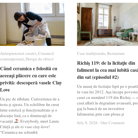
Antreprenoriat creativ
Antreprenoriat creativ
,
Ceramică
Ceramică
Case tradiționale
Case tradiționale
,
Restaurare
Restaurare
contemporană
contemporană
,
Design de obiect
Design de obiect
Richiș 119: de la licitație din
Richiș 119: de la licitație din
Când ceramica e folosită cu
Când ceramica e folosită cu
faliment la cea mai iubită cas
faliment la cea mai iubită cas
aceeași plăcere cu care este
aceeași plăcere cu care este
din sat (episodul #2)
din sat (episodul #2)
privită: descoperă vasele Clay
privită: descoperă vasele Clay
Un anunț de licitație lipit pe o poartă
Love
Love
în vara lui 2012. Așa începe poveste
casei cu numărul 119 din Richiș — 
Un pic de răbdare. Curiozitatea de a
casă aflată în degradare avansată, pu
testa și ajusta. Un echilibru fin creat
gaj la bancă de un investitor
între estetică și funcționalitate și o
falimentar, prin care ploua și
discuție lină, ca o dimineață de
vacanță
. Everybody, meet Laura
July 8, 2026
July 8, 2026
/
/
One Comment
One Comment
Crăiță și ale ei vase clay-love!
“Ceramica nu schimbă