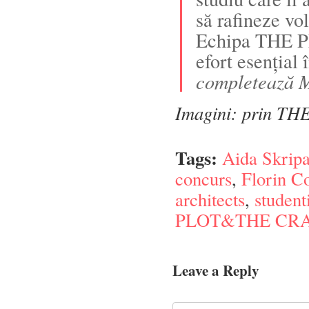
să rafineze vo
Echipa THE P
efort esențial 
completează 
Imagini: prin 
Tags:
Aida Skrip
concurs
,
Florin C
architects
,
student
PLOT&THE CR
Leave a Reply