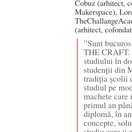
Cobuz (arhitect
Makerspace), Lore
TheChallangeAcad
(arhitect, cofonda
”Sunt bucuros
THE CRAFT. Es
studiului în do
studenții din 
tradiția școlii
studiul pe mod
machete care i
primul an până
diplomă, în an
concepte, solu
studiu care ii 