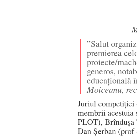
M
”Salut organiz
premierea celo
proiecte/mach
generos, notab
educațională î
Moiceanu, re
Juriul competiție
membrii acestuia 
PLOT), Brîndușa Tu
Dan Șerban (prof 