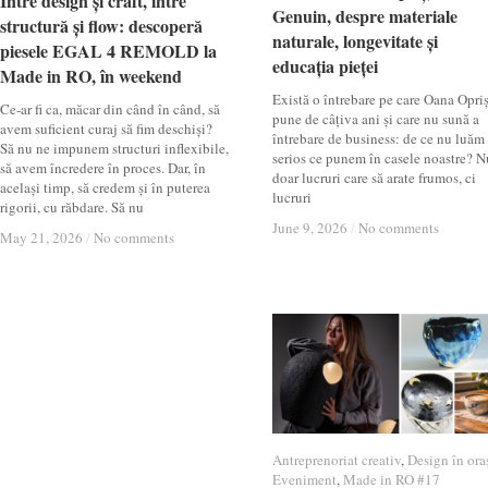
Între design și craft, între
Între design și craft, între
Genuin, despre materiale
Genuin, despre materiale
structură și flow: descoperă
structură și flow: descoperă
naturale, longevitate și
naturale, longevitate și
piesele EGAL 4 REMOLD la
piesele EGAL 4 REMOLD la
educația pieței
educația pieței
Made in RO, în weekend
Made in RO, în weekend
Există o întrebare pe care Oana Opri
Ce-ar fi ca, măcar din când în când, să
pune de câțiva ani și care nu sună a
avem suficient curaj să fim deschiși?
întrebare de business: de ce nu luăm
Să nu ne impunem structuri inflexibile,
serios ce punem în casele noastre? N
să avem încredere în proces. Dar, în
doar lucruri care să arate frumos, ci
același timp, să credem și în puterea
lucruri
rigorii, cu răbdare. Să nu
June 9, 2026
June 9, 2026
/
/
No comments
No comments
May 21, 2026
May 21, 2026
/
/
No comments
No comments
Antreprenoriat creativ
Antreprenoriat creativ
,
Design în ora
Design în ora
Eveniment
Eveniment
,
Made in RO #17
Made in RO #17