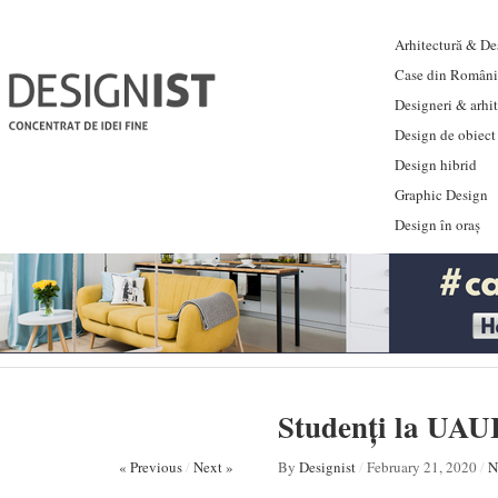
Arhitectură & Des
Case din Români
Designeri & arhi
Design de obiect
Design hibrid
Graphic Design
Design în oraș
Studenți la UAUI
« Previous
/
Next »
By
Designist
/
February 21, 2020
/
N