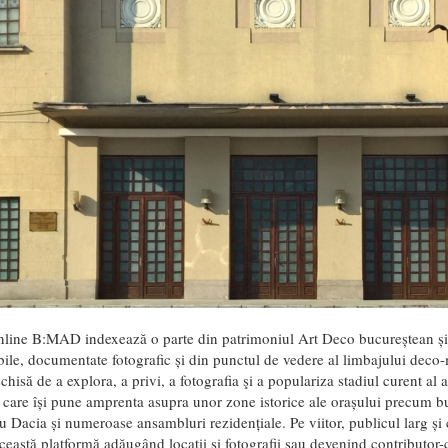
nline B:MAD indexează o parte din patrimoniul Art Deco bucureștean și
ile, documentate fotografic și din punctul de vedere al limbajului deco-
schisă de a explora, a privi, a fotografia şi a populariza stadiul curent al 
care își pune amprenta asupra unor zone istorice ale orașului precum 
Dacia și numeroase ansambluri rezidențiale. Pe viitor, publicul larg și 
ceastă platformă adăugând locații și fotografii sau devenind contributor-