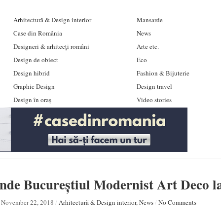
Arhitectură & Design interior
Mansarde
Case din România
News
Designeri & arhitecți români
Arte etc.
Design de obiect
Eco
Design hibrid
Fashion & Bijuterie
Graphic Design
Design travel
Design în oraș
Video stories
nde Bucureștiul Modernist Art Deco 
November 22, 2018
/
Arhitectură & Design interior
,
News
/
No Comments