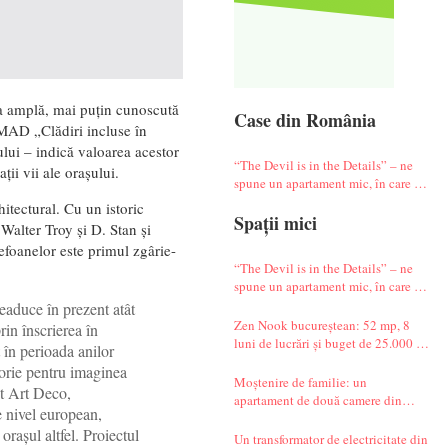
a amplă, mai puțin cunoscută
Case din România
MAD „Clădiri incluse în
lui – indică valoarea acestor
“The Devil is in the Details” – ne
ții vii ale orașului.
spune un apartament mic, în care te
simți ca-n vacanță
itectural. Cu un istoric
Spații mici
 Walter Troy și D. Stan și
lefoanelor este primul zgârie-
“The Devil is in the Details” – ne
spune un apartament mic, în care te
simți ca-n vacanță
aduce în prezent atât
Zen Nook bucureștean: 52 mp, 8
prin înscrierea în
luni de lucrări și buget de 25.000 de
în perioada anilor
euro
torie pentru imaginea
Moștenire de familie: un
st Art Deco,
apartament de două camere din
e nivel european,
Militari complet renovat
rașul altfel. Proiectul
Un transformator de electricitate din