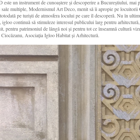
ste un instrument de cunoaștere și descoperire a Bucureștiului, mai p
le sale multiple, Modernismul Art Deco, menit să îi apropie pe locuitorii
̦i totodată pe turiști de atmosfera locului pe care îl descoperă. Nu în ulti
, igloo continuă să stimuleze interesul publicului larg pentru arhitectură,
it, pentru patrimoniul de lângă noi și pentru tot ce înseamnă cultură viz
Ciocăzanu, Asociația Igloo Habitat și Arhitectură.