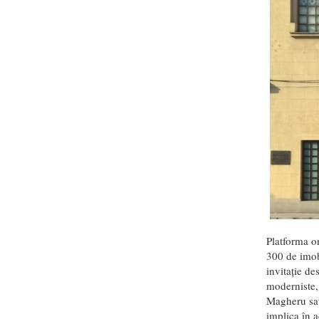
Platforma o
300 de imob
invitație de
moderniste, 
Magheru sau 
implica în a