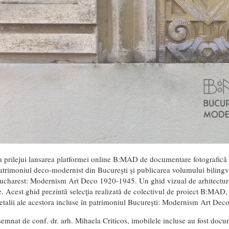
a prilejui lansarea platformei online B:MAD de documentare fotografică ș
patrimoniul deco-modernist din București și publicarea volumului bilin
ucharest: Modernism Art Deco 1920-1945. Un ghid vizual de arhitectur
e. Acest ghid prezintă selecţia realizată de colectivul de proiect B:MAD
etalii ale acestora incluse în patrimoniul București: Modernism Art Deco
semnat de conf. dr. arh. Mihaela Criticos, imobilele incluse au fost docu