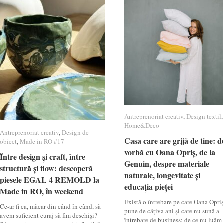
Antreprenoriat creativ
Antreprenoriat creativ
,
Design textil
Design textil
,
Home&Deco
Home&Deco
Antreprenoriat creativ
Antreprenoriat creativ
,
Design de
Design de
Casa care are grijă de tine: d
Casa care are grijă de tine: d
obiect
obiect
,
Made in RO #17
Made in RO #17
vorbă cu Oana Opriș, de la
vorbă cu Oana Opriș, de la
Între design și craft, între
Între design și craft, între
Genuin, despre materiale
Genuin, despre materiale
structură și flow: descoperă
structură și flow: descoperă
naturale, longevitate și
naturale, longevitate și
piesele EGAL 4 REMOLD la
piesele EGAL 4 REMOLD la
educația pieței
educația pieței
Made in RO, în weekend
Made in RO, în weekend
Există o întrebare pe care Oana Opri
Ce-ar fi ca, măcar din când în când, să
pune de câțiva ani și care nu sună a
avem suficient curaj să fim deschiși?
întrebare de business: de ce nu luăm