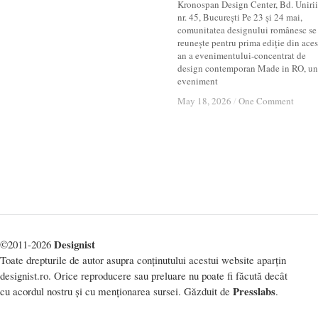
Kronospan Design Center, Bd. Unirii
nr. 45, București Pe 23 și 24 mai,
comunitatea designului românesc se
reunește pentru prima ediție din aces
an a evenimentului-concentrat de
design contemporan Made in RO, un
eveniment
May 18, 2026
May 18, 2026
/
/
One Comment
One Comment
Designist
©2011-2026
Toate drepturile de autor asupra conținutului acestui website aparțin
designist.ro. Orice reproducere sau preluare nu poate fi făcută decât
Presslabs
cu acordul nostru și cu menționarea sursei. Găzduit de
.