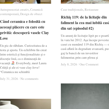
Antreprenoriat creativ
Antreprenoriat creativ
,
Ceramică
Ceramică
Case tradiționale
Case tradiționale
,
Restaurare
Restaurare
contemporană
contemporană
,
Design de obiect
Design de obiect
Richiș 119: de la licitație din
Richiș 119: de la licitație din
Când ceramica e folosită cu
Când ceramica e folosită cu
faliment la cea mai iubită cas
faliment la cea mai iubită cas
aceeași plăcere cu care este
aceeași plăcere cu care este
din sat (episodul #2)
din sat (episodul #2)
privită: descoperă vasele Clay
privită: descoperă vasele Clay
Un anunț de licitație lipit pe o poartă
Love
Love
în vara lui 2012. Așa începe poveste
casei cu numărul 119 din Richiș — 
Un pic de răbdare. Curiozitatea de a
casă aflată în degradare avansată, pu
testa și ajusta. Un echilibru fin creat
gaj la bancă de un investitor
între estetică și funcționalitate și o
falimentar, prin care ploua și
discuție lină, ca o dimineață de
vacanță
. Everybody, meet Laura
July 8, 2026
July 8, 2026
/
/
One Comment
One Comment
Crăiță și ale ei vase clay-love!
“Ceramica nu schimbă
July 31, 2026
July 31, 2026
/
/
No comments
No comments