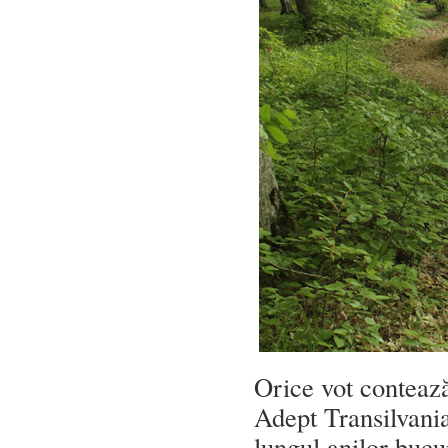
Orice vot contează
Adept Transilvania
lungul anilor bucur