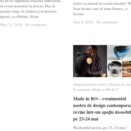
Să nu ne impunem structuri inflexibile,
serios ce punem în casele noastre? N
să avem încredere în proces. Dar, în
doar lucruri care să arate frumos, ci
același timp, să credem și în puterea
lucruri
rigorii, cu răbdare. Să nu
June 9, 2026
June 9, 2026
/
/
No comments
No comments
May 21, 2026
May 21, 2026
/
/
No comments
No comments
Antreprenoriat creativ
Antreprenoriat creativ
,
Design în ora
Design în ora
Eveniment
Eveniment
,
Made in RO #17
Made in RO #17
Made in RO – evenimentul
Made in RO – evenimentul
nostru de design contempora
nostru de design contempora
revine într-un spațiu deosebit
revine într-un spațiu deosebit
pe 23-24 mai
pe 23-24 mai
Weekendul acesta, pe 23–24 mai |