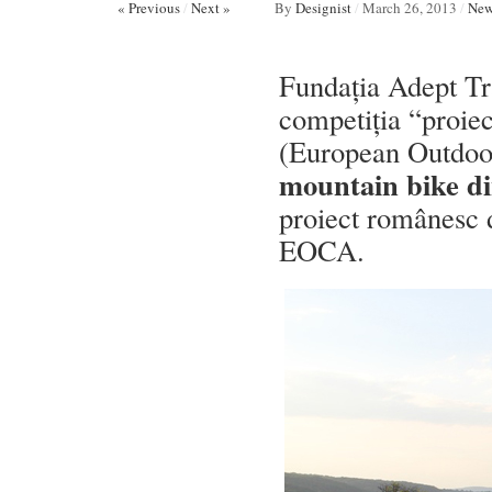
« Previous
/
Next »
By
Designist
/
March 26, 2013
/
New
Fundația Adept Tra
competiția “pro
(European Outdoo
mountain bike d
proiect românesc d
EOCA.