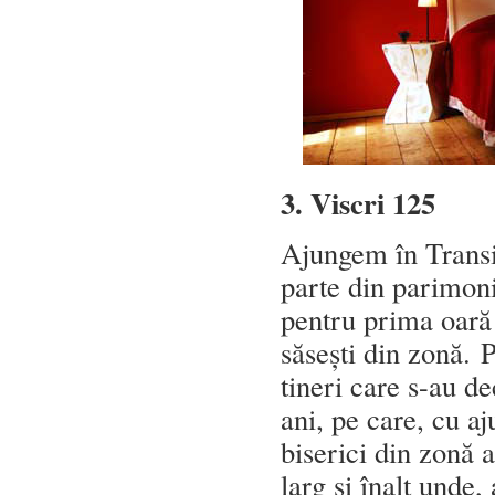
3. Viscri 125
Ajungem în Transil
parte din parimo
pentru prima oară 
săsești din zonă. 
tineri care s-au d
ani, pe care, cu aj
biserici din zonă a
larg și înalt unde,