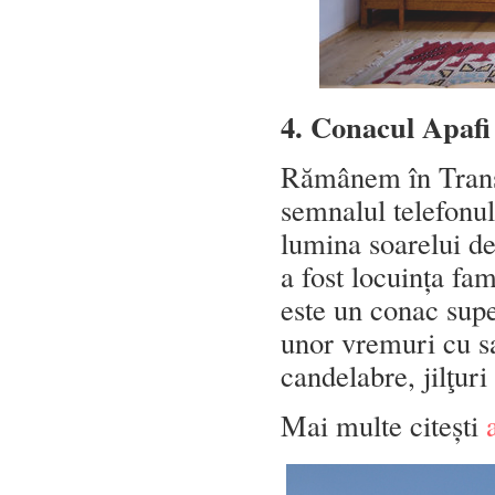
4. Conacul Apafi
Rămânem în Transi
semnalul telefonul
lumina soarelui de
a fost locuința fa
este un conac supe
unor vremuri cu sal
candelabre, jilţur
Mai multe citești