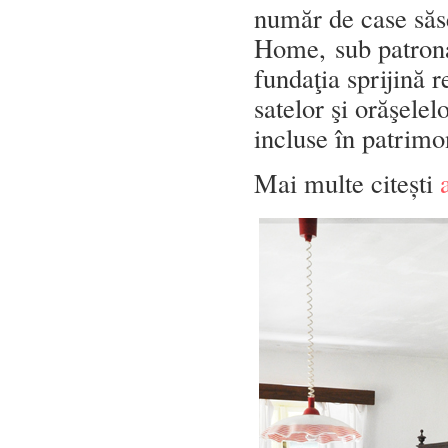
număr de case săse
Home, sub patrona
fundaţia sprijină 
satelor şi orăşelel
incluse în patri
Mai multe citești