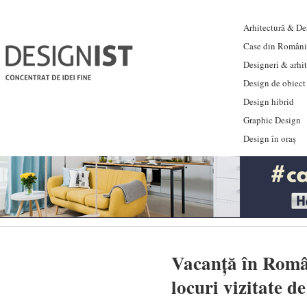
Arhitectură & Des
Case din Români
Designeri & arhi
Design de obiect
Design hibrid
Graphic Design
Design în oraș
Vacanță în Român
locuri vizitate d