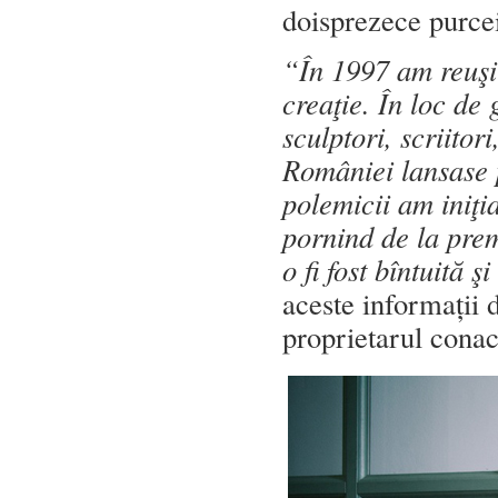
doisprezece purcei
“În 1997 am reuşit
creaţie. În loc d
sculptori, scriitor
României lansase 
polemicii am iniţi
pornind de la prem
o fi fost bîntuită 
aceste informații 
proprietarul conac