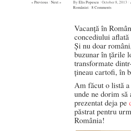
« Previous
/
Next »
By
Elis Popescu
/
October 8, 2013
/
României
/
8 Comments
Vacanță în Români
concediului aflată
Și nu doar români, 
buzunar în țările 
transformate dintr
țineau cartofi, în 
Am făcut o listă a
unde ne dorim să 
prezentat deja pe
păstrat pentru ur
România!