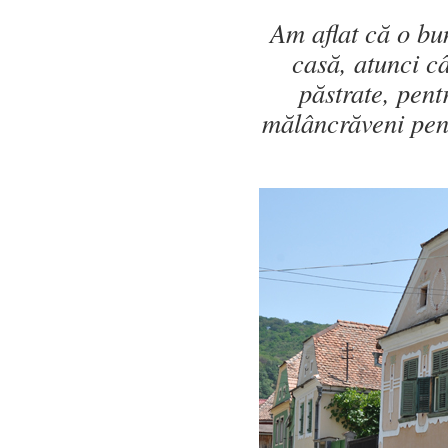
Am aflat că o bun
casă, atunci câ
păstrate, pent
mălâncrăveni pent