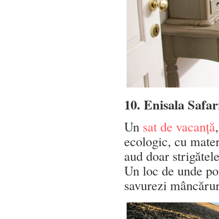
10. Enisala Safar
Un
sat de vacanță
ecologic, cu mater
aud doar strigătele
Un loc de unde porn
savurezi mâncăruri