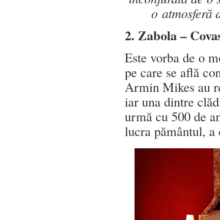
o atmosferă d
2. Zabola – Cova
Este vorba de o mo
pe care se află co
Armin Mikes au re
iar una dintre clăd
urmă cu 500 de ani,
lucra pământul, a