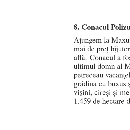
8. Conacul Poliz
Ajungem la Maxut, 
mai de preț bijute
află. Conacul a fos
ultimul domn al M
petreceau vacanțel
grădina cu buxus și
vișini, cireși și 
1.459 de hectare 