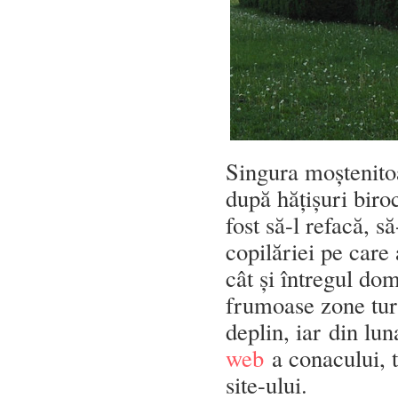
Singura moștenitoa
după hățișuri biro
fost să-l refacă, 
copilăriei pe care 
cât și întregul do
frumoase zone tur
deplin, iar din lu
web
a conacului, t
site-ului.