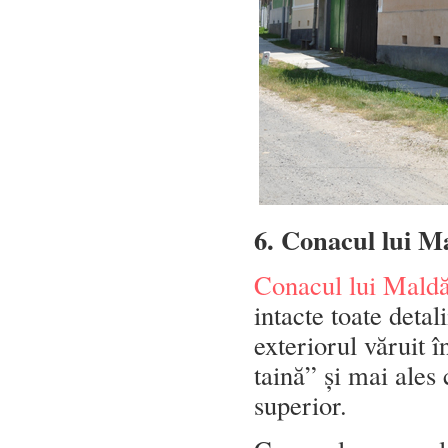
6. Conacul lui 
Conacul lui Mald
intacte toate detal
exteriorul văruit în
taină” și mai ales 
superior.