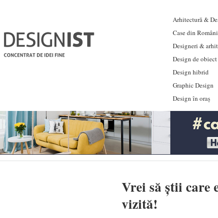
Arhitectură & Des
Case din Români
Designeri & arhi
Design de obiect
Design hibrid
Graphic Design
Design în oraș
Vrei să știi car
vizită!