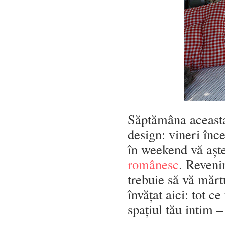
Săptămâna aceasta
design: vineri în
în weekend vă așt
românesc
. Reveni
trebuie să vă mărt
învățat aici: tot c
spațiul tău intim –