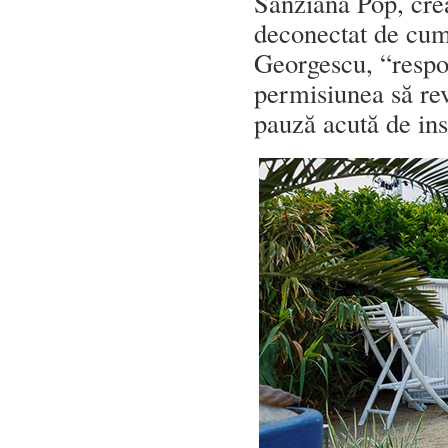
Sânziana Pop, crea
deconectat de cum 
Georgescu, “respon
permisiunea să revi
pauză acută de ins