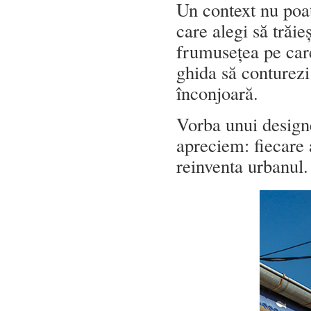
Un context nu poat
care alegi să trăieș
frumusețea pe care
ghida să conturezi 
înconjoară.
Vorba unui designe
apreciem: fiecare 
reinventa urbanul.