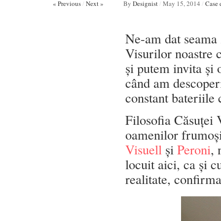
« Previous
/
Next »
By
Designist
/
May 15, 2014
/
Case 
Ne-am dat seama z
Visurilor noastre 
și putem invita și
când am descoperit
constant bateriile
Filosofia Căsuței 
oamenilor frumoși
Visuell
și
Peroni
,
locuit aici, ca și 
realitate, confirm