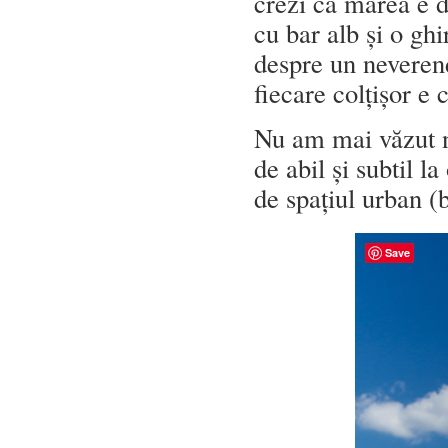
crezi că marea e d
cu bar alb și o gh
despre un neveren
fiecare colțișor e c
Nu am mai văzut ni
de abil și subtil l
de spațiul urban (b
Save