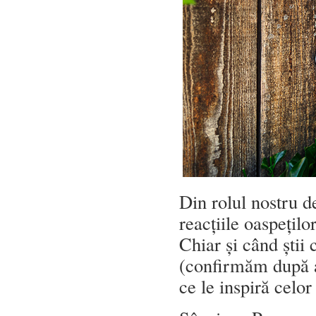
Din rolul nostru d
reacțiile oaspețilo
Chiar și când știi
(confirmăm după ac
ce le inspiră celor