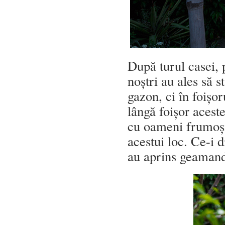
După turul casei,
noștri au ales să 
gazon, ci în foișo
lângă foișor acest
cu oameni frumoși,
acestui loc. Ce-i d
au aprins geamandu