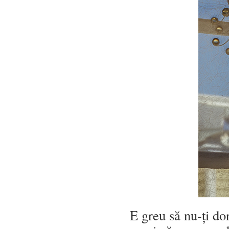
E greu să nu-ți dor