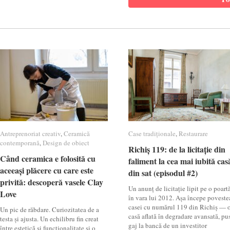
Antreprenoriat creativ
Antreprenoriat creativ
,
Ceramică
Ceramică
Case tradiționale
Case tradiționale
,
Restaurare
Restaurare
contemporană
contemporană
,
Design de obiect
Design de obiect
Richiș 119: de la licitație din
Richiș 119: de la licitație din
Când ceramica e folosită cu
Când ceramica e folosită cu
faliment la cea mai iubită cas
faliment la cea mai iubită cas
aceeași plăcere cu care este
aceeași plăcere cu care este
din sat (episodul #2)
din sat (episodul #2)
privită: descoperă vasele Clay
privită: descoperă vasele Clay
Un anunț de licitație lipit pe o poartă
Love
Love
în vara lui 2012. Așa începe poveste
casei cu numărul 119 din Richiș — 
Un pic de răbdare. Curiozitatea de a
casă aflată în degradare avansată, pu
testa și ajusta. Un echilibru fin creat
gaj la bancă de un investitor
între estetică și funcționalitate și o