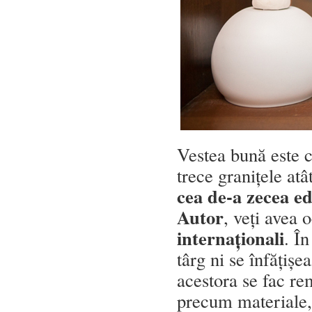
Vestea bună este c
trece granițele atâ
cea de-a zecea ed
Autor
, veți avea 
internaționali
. Î
târg ni se înfățișe
acestora se fac re
precum materiale, 