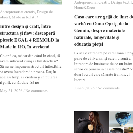
Antreprenoriat creativ
Antreprenoriat creativ
,
Design textil
Design textil
,
Home&Deco
Home&Deco
Antreprenoriat creativ
Antreprenoriat creativ
,
Design de
Design de
Casa care are grijă de tine: d
Casa care are grijă de tine: d
obiect
obiect
,
Made in RO #17
Made in RO #17
vorbă cu Oana Opriș, de la
vorbă cu Oana Opriș, de la
Între design și craft, între
Între design și craft, între
Genuin, despre materiale
Genuin, despre materiale
structură și flow: descoperă
structură și flow: descoperă
naturale, longevitate și
naturale, longevitate și
piesele EGAL 4 REMOLD la
piesele EGAL 4 REMOLD la
educația pieței
educația pieței
Made in RO, în weekend
Made in RO, în weekend
Există o întrebare pe care Oana Opri
Ce-ar fi ca, măcar din când în când, să
pune de câțiva ani și care nu sună a
avem suficient curaj să fim deschiși?
întrebare de business: de ce nu luăm
Să nu ne impunem structuri inflexibile,
serios ce punem în casele noastre? N
să avem încredere în proces. Dar, în
doar lucruri care să arate frumos, ci
același timp, să credem și în puterea
lucruri
rigorii, cu răbdare. Să nu
June 9, 2026
June 9, 2026
/
/
No comments
No comments
May 21, 2026
May 21, 2026
/
/
No comments
No comments