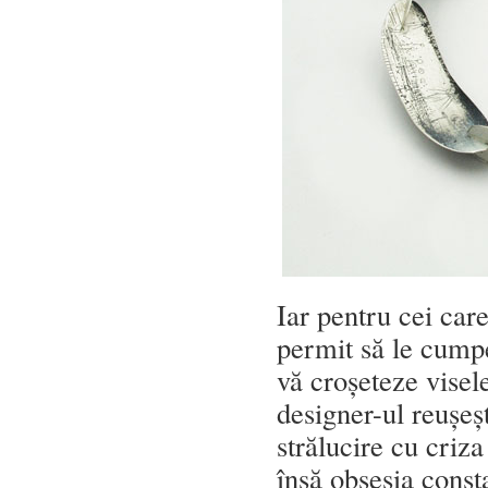
Iar pentru cei care
permit să le cump
vă croșeteze visel
designer-ul reușeș
strălucire cu criz
însă obsesia cons