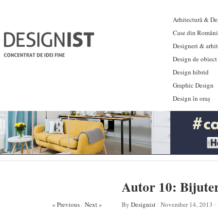
Arhitectură & Des
Case din Români
Designeri & arhi
Design de obiect
Design hibrid
Graphic Design
Design în oraș
Autor 10: Bijuter
« Previous
/
Next »
By
Designist
/
November 14, 2013
/