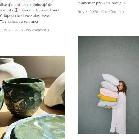
falimentar, prin care ploua și
discuție lină, ca o dimineață de
vacanță
. Everybody, meet Laura
July 8, 2026
July 8, 2026
/
/
One Comment
One Comment
Crăiță și ale ei vase clay-love!
“Ceramica nu schimbă
July 31, 2026
July 31, 2026
/
/
No comments
No comments