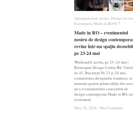
Antreprenoriat creativ
Antreprenoriat creativ
,
Design în ora
Design în ora
Eveniment
Eveniment
,
Made in RO #17
Made in RO #17
Made in RO – evenimentul
Made in RO – evenimentul
nostru de design contempora
nostru de design contempora
revine într-un spațiu deosebit
revine într-un spațiu deosebit
pe 23-24 mai
pe 23-24 mai
Weekendul acesta, pe 23–24 mai |
Kronospan Design Center, Bd. Unirii
nr. 45, București Pe 23 și 24 mai,
comunitatea designului românesc se
reunește pentru prima ediție din aces
an a evenimentului-concentrat de
design contemporan Made in RO, un
eveniment
May 18, 2026
May 18, 2026
/
/
One Comment
One Comment