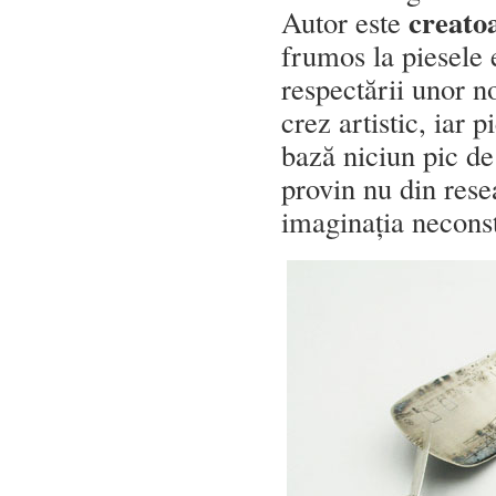
creato
Autor este
frumos la piesele e
respectării unor n
crez artistic, iar p
bază niciun pic de 
provin nu din rese
imaginația neconst