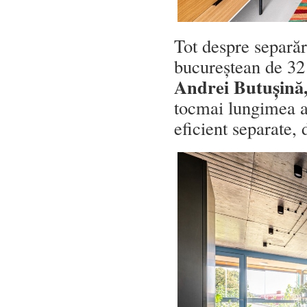
Tot despre separări
bucureștean de 3
Andrei Butușină,
tocmai lungimea ati
eficient separate,