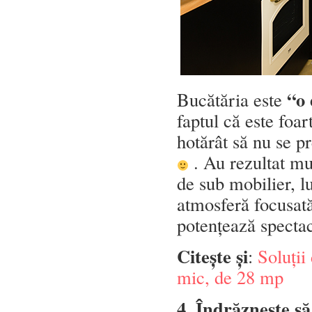
“o 
Bucătăria este
faptul că este foar
hotărât să nu se p
. Au rezultat mu
de sub mobilier, l
atmosferă focusată
potențează spect
Citește și
:
Soluții
mic, de 28 mp
4. Îndrăznește să