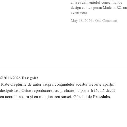
an a evenimentului-concentrat de
design contemporan Made in RO, un
eveniment
May 18, 2026
May 18, 2026
/
/
One Comment
One Comment
Designist
©2011-2026
Toate drepturile de autor asupra conținutului acestui website aparțin
designist.ro. Orice reproducere sau preluare nu poate fi făcută decât
Presslabs
cu acordul nostru și cu menționarea sursei. Găzduit de
.