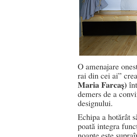
O amenajare ones
rai din cei ai” cre
Maria Farcaș)
în
demers de a convin
designului.
Echipa a hotărât s
poată integra funcț
noapte este supraîn