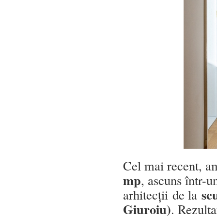
Cel mai recent, a
mp
, ascuns într-u
sc
arhitecții de la
Giuroiu)
. Rezult