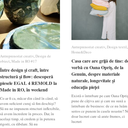
Antreprenoriat creativ
Antreprenoriat creativ
,
Design textil
Design textil
,
Home&Deco
Home&Deco
Antreprenoriat creativ
Antreprenoriat creativ
,
Design de
Design de
Casa care are grijă de tine: d
Casa care are grijă de tine: d
obiect
obiect
,
Made in RO #17
Made in RO #17
vorbă cu Oana Opriș, de la
vorbă cu Oana Opriș, de la
Între design și craft, între
Între design și craft, între
Genuin, despre materiale
Genuin, despre materiale
structură și flow: descoperă
structură și flow: descoperă
naturale, longevitate și
naturale, longevitate și
piesele EGAL 4 REMOLD la
piesele EGAL 4 REMOLD la
educația pieței
educația pieței
Made in RO, în weekend
Made in RO, în weekend
Există o întrebare pe care Oana Opri
Ce-ar fi ca, măcar din când în când, să
pune de câțiva ani și care nu sună a
avem suficient curaj să fim deschiși?
întrebare de business: de ce nu luăm
Să nu ne impunem structuri inflexibile,
serios ce punem în casele noastre? N
să avem încredere în proces. Dar, în
doar lucruri care să arate frumos, ci
același timp, să credem și în puterea
lucruri
rigorii, cu răbdare. Să nu