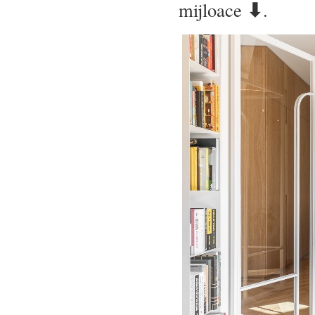
⬇
mijloace
.