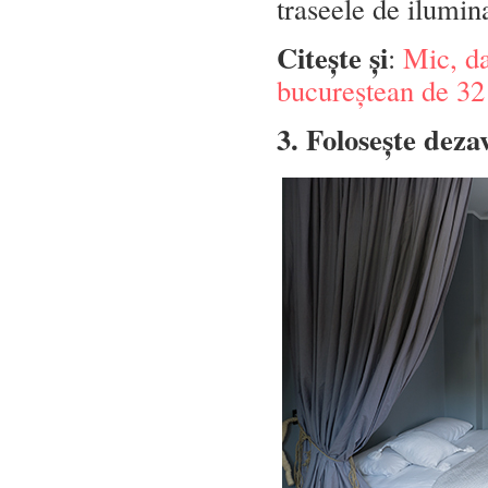
traseele de ilumin
Citește și
:
Mic, da
bucureștean de 3
3. Folosește deza