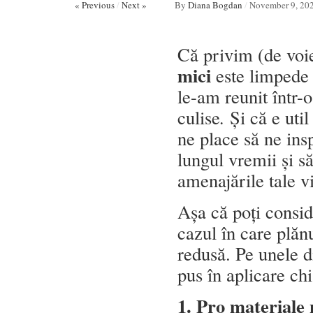
« Previous
/
Next »
By
Diana Bogdan
/
November 9, 20
Că privim (de voi
mici
este limpede –
le-am reunit într-
culise
.
Și că e uti
ne place să ne ins
lungul vremii și 
amenajările tale vi
Așa că poți conside
cazul în care plăn
redusă. Pe unele d
pus în aplicare chi
1. Pro materiale 