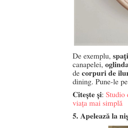
spaț
De exemplu,
oglind
canapelei,
corpuri de il
de
dining. Pune-le pe 
Citește și
:
Studio 
viața mai simplă
5. Apelează la ni