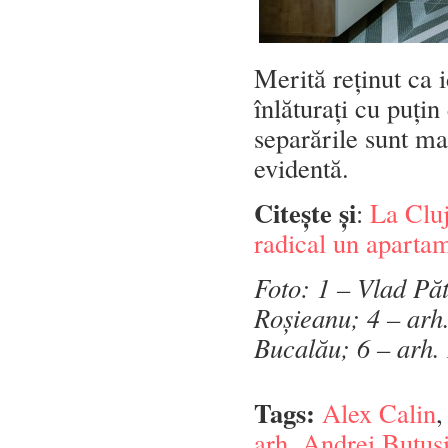
Merită reținut ca i
înlăturați cu puțin
separările sunt ma
evidentă.
Citește și
:
La Cluj
radical un apartam
Foto: 1 – Vlad Pă
Roșieanu; 4 – arh.
Bucalău; 6 – arh.
Tags:
Alex Calin
arh. Andrei Butus