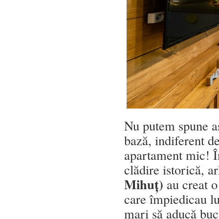
Nu putem spune as
bază, indiferent de
apartament mic! În
clădire istorică, ar
Mihuț)
au creat o
care împiedicau lu
mari să aducă buc