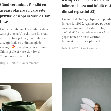
Când ceramica e folosită cu
Când ceramica e folosită cu
faliment la cea mai iubită cas
faliment la cea mai iubită cas
aceeași plăcere cu care este
aceeași plăcere cu care este
din sat (episodul #2)
din sat (episodul #2)
privită: descoperă vasele Clay
privită: descoperă vasele Clay
Un anunț de licitație lipit pe o poartă
Love
Love
în vara lui 2012. Așa începe poveste
casei cu numărul 119 din Richiș — 
Un pic de răbdare. Curiozitatea de a
casă aflată în degradare avansată, pu
testa și ajusta. Un echilibru fin creat
gaj la bancă de un investitor
între estetică și funcționalitate și o
falimentar, prin care ploua și
discuție lină, ca o dimineață de
vacanță
. Everybody, meet Laura
July 8, 2026
July 8, 2026
/
/
One Comment
One Comment
Crăiță și ale ei vase clay-love!
“Ceramica nu schimbă
July 31, 2026
July 31, 2026
/
/
No comments
No comments