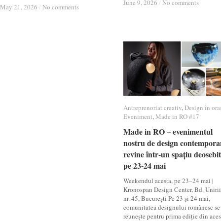
June 9, 2026
June 9, 2026
/
/
No comments
No comments
May 21, 2026
May 21, 2026
/
/
No comments
No comments
Antreprenoriat creativ
Antreprenoriat creativ
,
Design în ora
Design în ora
Eveniment
Eveniment
,
Made in RO #17
Made in RO #17
Made in RO – evenimentul
Made in RO – evenimentul
nostru de design contempora
nostru de design contempora
revine într-un spațiu deosebit
revine într-un spațiu deosebit
pe 23-24 mai
pe 23-24 mai
Weekendul acesta, pe 23–24 mai |
Kronospan Design Center, Bd. Unirii
nr. 45, București Pe 23 și 24 mai,
comunitatea designului românesc se
reunește pentru prima ediție din aces