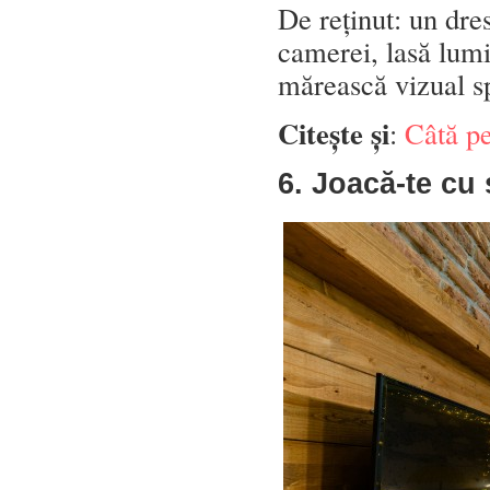
De reținut: un dres
camerei, lasă lumi
mărească vizual spa
Citește și
:
Câtă pe
6. Joacă-te cu 