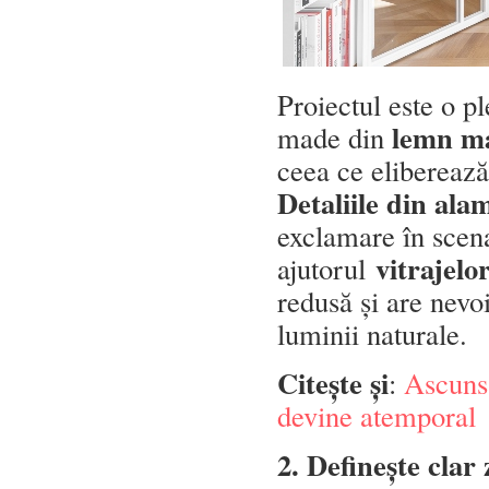
Proiectul este o p
lemn ma
made din
ceea ce eliberează
Detaliile din ala
exclamare în scena
vitrajelo
ajutorul
redusă și are nevo
luminii naturale.
Citește și
:
Ascuns 
devine atemporal
2. Definește clar