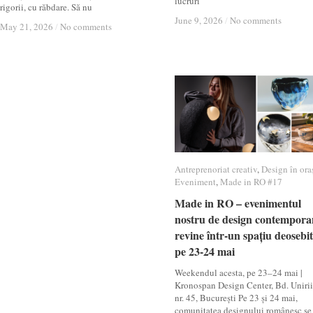
lucruri
rigorii, cu răbdare. Să nu
June 9, 2026
June 9, 2026
/
/
No comments
No comments
May 21, 2026
May 21, 2026
/
/
No comments
No comments
Antreprenoriat creativ
Antreprenoriat creativ
,
Design în ora
Design în ora
Eveniment
Eveniment
,
Made in RO #17
Made in RO #17
Made in RO – evenimentul
Made in RO – evenimentul
nostru de design contempora
nostru de design contempora
revine într-un spațiu deosebit
revine într-un spațiu deosebit
pe 23-24 mai
pe 23-24 mai
Weekendul acesta, pe 23–24 mai |
Kronospan Design Center, Bd. Unirii
nr. 45, București Pe 23 și 24 mai,
comunitatea designului românesc se