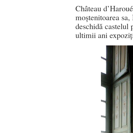
Château d’Haroué 
moștenitoarea sa,
deschidă castelul 
ultimii ani expoziț