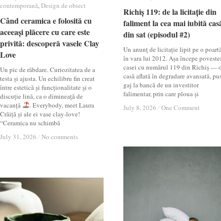
contemporană
contemporană
,
Design de obiect
Design de obiect
Richiș 119: de la licitație din
Richiș 119: de la licitație din
Când ceramica e folosită cu
Când ceramica e folosită cu
faliment la cea mai iubită cas
faliment la cea mai iubită cas
aceeași plăcere cu care este
aceeași plăcere cu care este
din sat (episodul #2)
din sat (episodul #2)
privită: descoperă vasele Clay
privită: descoperă vasele Clay
Un anunț de licitație lipit pe o poartă
Love
Love
în vara lui 2012. Așa începe poveste
casei cu numărul 119 din Richiș — 
Un pic de răbdare. Curiozitatea de a
casă aflată în degradare avansată, pu
testa și ajusta. Un echilibru fin creat
gaj la bancă de un investitor
între estetică și funcționalitate și o
falimentar, prin care ploua și
discuție lină, ca o dimineață de
vacanță
. Everybody, meet Laura
July 8, 2026
July 8, 2026
/
/
One Comment
One Comment
Crăiță și ale ei vase clay-love!
“Ceramica nu schimbă
July 31, 2026
July 31, 2026
/
/
No comments
No comments