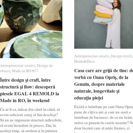
Antreprenoriat creativ
Antreprenoriat creativ
,
Design textil
Design textil
,
Home&Deco
Home&Deco
Antreprenoriat creativ
Antreprenoriat creativ
,
Design de
Design de
Casa care are grijă de tine: d
Casa care are grijă de tine: d
obiect
obiect
,
Made in RO #17
Made in RO #17
vorbă cu Oana Opriș, de la
vorbă cu Oana Opriș, de la
Între design și craft, între
Între design și craft, între
Genuin, despre materiale
Genuin, despre materiale
structură și flow: descoperă
structură și flow: descoperă
naturale, longevitate și
naturale, longevitate și
piesele EGAL 4 REMOLD la
piesele EGAL 4 REMOLD la
educația pieței
educația pieței
Made in RO, în weekend
Made in RO, în weekend
Există o întrebare pe care Oana Opri
Ce-ar fi ca, măcar din când în când, să
pune de câțiva ani și care nu sună a
avem suficient curaj să fim deschiși?
întrebare de business: de ce nu luăm
Să nu ne impunem structuri inflexibile,
serios ce punem în casele noastre? N
să avem încredere în proces. Dar, în
doar lucruri care să arate frumos, ci
același timp, să credem și în puterea