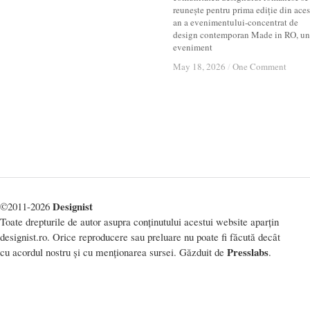
reunește pentru prima ediție din aces
an a evenimentului-concentrat de
design contemporan Made in RO, un
eveniment
May 18, 2026
May 18, 2026
/
/
One Comment
One Comment
Designist
©2011-2026
Toate drepturile de autor asupra conținutului acestui website aparțin
designist.ro. Orice reproducere sau preluare nu poate fi făcută decât
Presslabs
cu acordul nostru și cu menționarea sursei. Găzduit de
.