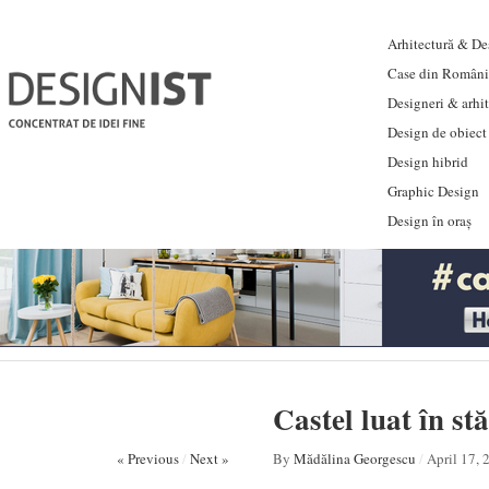
Arhitectură & Des
Case din Români
Designeri & arhi
Design de obiect
Design hibrid
Graphic Design
Design în oraș
Castel luat în st
« Previous
/
Next »
By
Mădălina Georgescu
/
April 17, 