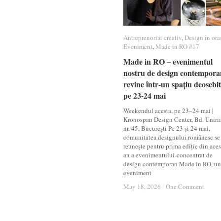
Antreprenoriat creativ
Antreprenoriat creativ
,
Design în ora
Design în ora
Eveniment
Eveniment
,
Made in RO #17
Made in RO #17
Made in RO – evenimentul
Made in RO – evenimentul
nostru de design contempora
nostru de design contempora
revine într-un spațiu deosebit
revine într-un spațiu deosebit
pe 23-24 mai
pe 23-24 mai
Weekendul acesta, pe 23–24 mai |
Kronospan Design Center, Bd. Unirii
nr. 45, București Pe 23 și 24 mai,
comunitatea designului românesc se
reunește pentru prima ediție din aces
an a evenimentului-concentrat de
design contemporan Made in RO, un
eveniment
May 18, 2026
May 18, 2026
/
/
One Comment
One Comment