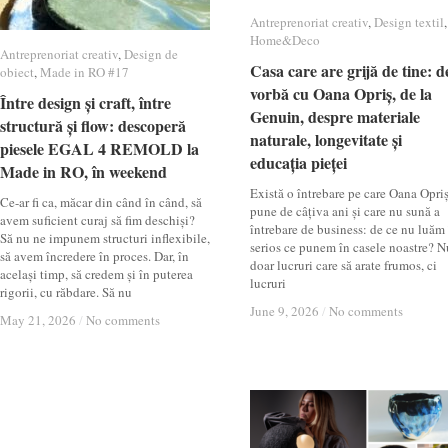
Antreprenoriat creativ
Antreprenoriat creativ
,
Design textil
Design textil
,
Home&Deco
Home&Deco
Antreprenoriat creativ
Antreprenoriat creativ
,
Design de
Design de
Casa care are grijă de tine: d
Casa care are grijă de tine: d
obiect
obiect
,
Made in RO #17
Made in RO #17
vorbă cu Oana Opriș, de la
vorbă cu Oana Opriș, de la
Între design și craft, între
Între design și craft, între
Genuin, despre materiale
Genuin, despre materiale
structură și flow: descoperă
structură și flow: descoperă
naturale, longevitate și
naturale, longevitate și
piesele EGAL 4 REMOLD la
piesele EGAL 4 REMOLD la
educația pieței
educația pieței
Made in RO, în weekend
Made in RO, în weekend
Există o întrebare pe care Oana Opri
Ce-ar fi ca, măcar din când în când, să
pune de câțiva ani și care nu sună a
avem suficient curaj să fim deschiși?
întrebare de business: de ce nu luăm
Să nu ne impunem structuri inflexibile,
serios ce punem în casele noastre? N
să avem încredere în proces. Dar, în
doar lucruri care să arate frumos, ci
același timp, să credem și în puterea
lucruri
rigorii, cu răbdare. Să nu
June 9, 2026
June 9, 2026
/
/
No comments
No comments
May 21, 2026
May 21, 2026
/
/
No comments
No comments