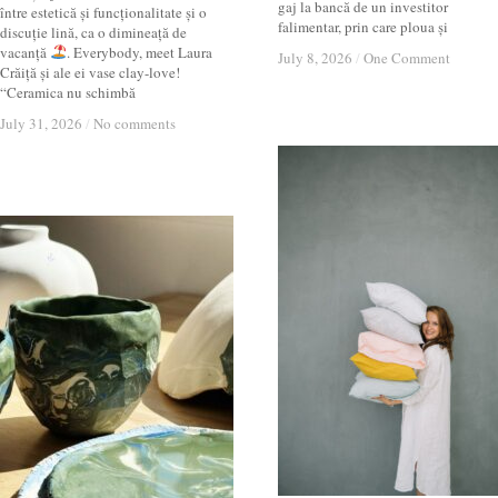
gaj la bancă de un investitor
între estetică și funcționalitate și o
falimentar, prin care ploua și
discuție lină, ca o dimineață de
vacanță
. Everybody, meet Laura
July 8, 2026
July 8, 2026
/
/
One Comment
One Comment
Crăiță și ale ei vase clay-love!
“Ceramica nu schimbă
July 31, 2026
July 31, 2026
/
/
No comments
No comments