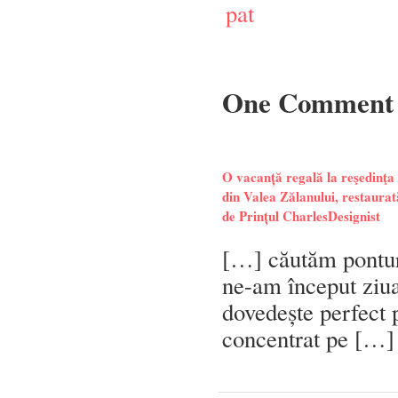
pat
One Comment
O vacanță regală la reşedinţa
din Valea Zălanului, restaurat
de Prințul CharlesDesignist
[…] căutăm ponturi
ne-am început ziua
dovedește perfect p
concentrat pe […]