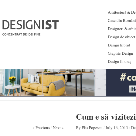
Arhitectură & Des
Case din Români
Designeri & arhi
Design de obiect
Design hibrid
Graphic Design
Design în oraș
Cum e să vizitez
« Previous
/
Next »
By
Elis Popescu
/
July 16, 2013
/
De