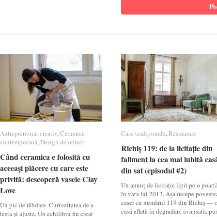
Antreprenoriat creativ
Antreprenoriat creativ
,
Ceramică
Ceramică
Case tradiționale
Case tradiționale
,
Restaurare
Restaurare
contemporană
contemporană
,
Design de obiect
Design de obiect
Richiș 119: de la licitație din
Richiș 119: de la licitație din
Când ceramica e folosită cu
Când ceramica e folosită cu
faliment la cea mai iubită cas
faliment la cea mai iubită cas
aceeași plăcere cu care este
aceeași plăcere cu care este
din sat (episodul #2)
din sat (episodul #2)
privită: descoperă vasele Clay
privită: descoperă vasele Clay
Un anunț de licitație lipit pe o poartă
Love
Love
în vara lui 2012. Așa începe poveste
casei cu numărul 119 din Richiș — 
Un pic de răbdare. Curiozitatea de a
casă aflată în degradare avansată, pu
testa și ajusta. Un echilibru fin creat