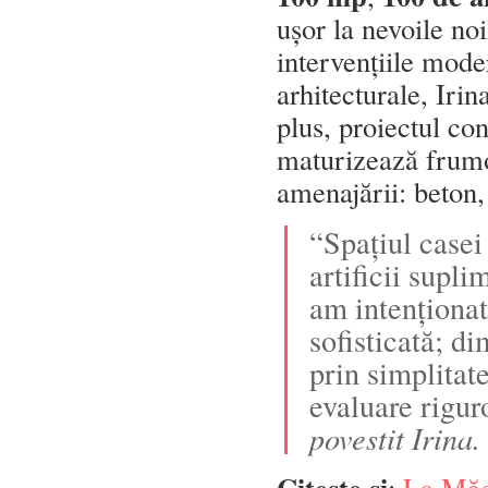
ușor la nevoile no
intervențiile mode
arhitecturale, Iri
plus, proiectul co
maturizează frumos
amenajării: beton,
“Spațiul casei
artificii supl
am intenționat
sofisticată; d
prin simplitat
evaluare rigur
povestit Irina
Citește și
:
La Măgu