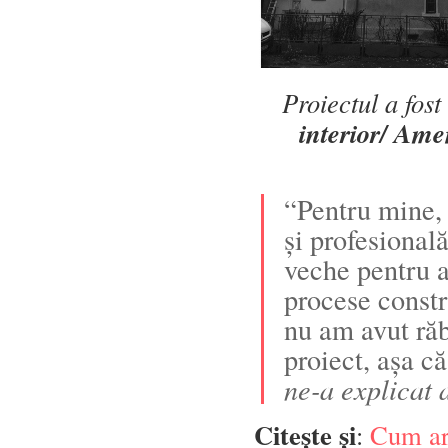
Proiectul a fos
interior/ Ame
“Pentru mine, 
și profesional
veche pentru a
procese constr
nu am avut răb
proiect, așa că
ne-a explicat 
Citește și
:
Cum ara