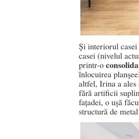
Și interiorul casei
casei (nivelul actu
consolid
printr-o
înlocuirea planșee
altfel, Irina a ales
fără artificii supl
fațadei, o ușă făcu
structură de metal 