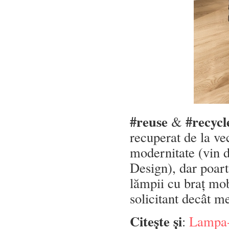
#reuse
#recycl
&
recuperat de la ve
modernitate (vin d
Design), dar poartă
lămpii cu braț mo
solicitant decât m
Citește și
:
Lampa-p