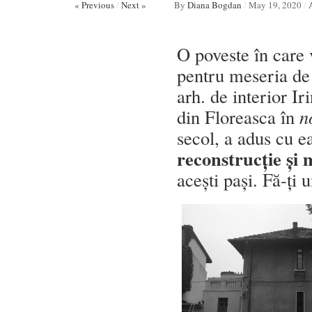
« Previous
/
Next »
By
Diana Bogdan
/
May 19, 2020
/
O poveste în care 
pentru meseria de 
arh. de interior I
din Floreasca în
n
secol, a adus cu e
reconstrucție și
acești pași. Fă-ți 