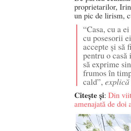
proprietarilor, Iri
un pic de lirism, 
“Casa, cu a ei
cu posesorii e
accepte și să f
pentru o casă i
să exprime sin
frumos în timp
cald”,
explică
Citește și
:
Din vii
amenajată de doi a