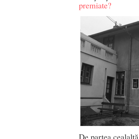
premiate?
De partea cealaltă