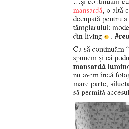
…și continuăm cu 
mansardă
, o altă 
decupată pentru a 
tâmplarului: model
#re
din living
.
Ca să continuăm “o
spunem și că podul 
mansardă lumin
nu avem încă fotog
mare parte, silueta
să permită accesul