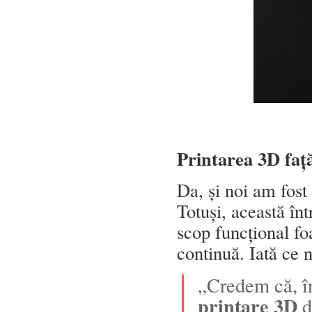
Printarea 3D față
Da, și noi am fost 
Totuși, această în
scop funcțional foa
continuă. Iată ce 
„Credem că, î
printare 3D
d