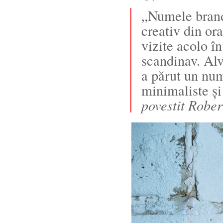
„Numele bran
creativ din or
vizite acolo î
scandinav. Alv
a părut un nu
minimaliste și
povestit Rober