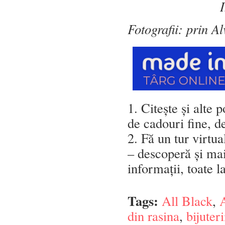
Fotografii: prin A
1. Citește și alte 
de cadouri fine, d
2. Fă un tur virtu
– descoperă și mai
informații, toate l
Tags:
All Black
,
A
din rasina
,
bijuter