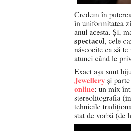
Credem în puterea 
în uniformitatea z
anul acesta. Și, m
spectacol
, cele c
născocite ca să t
atunci când le priv
Exact așa sunt bij
Jewellery
și parte
online
: un mix în
stereolitografia (i
tehnicile tradițio
stat de vorbă (de l