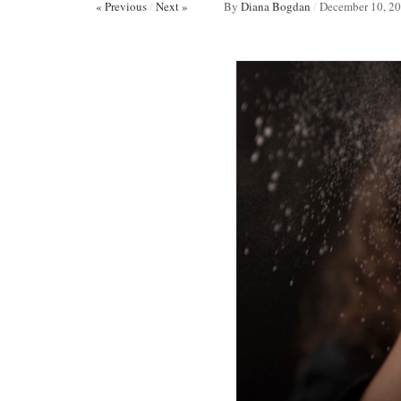
« Previous
/
Next »
By
Diana Bogdan
/
December 10, 2