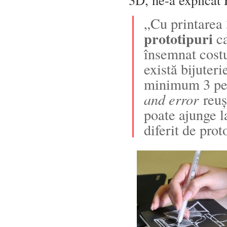
„Cu printarea
prototipuri
ca
însemnat costu
există bijuteri
minimum 3 per
and error
reuș
poate ajunge la
diferit de prot