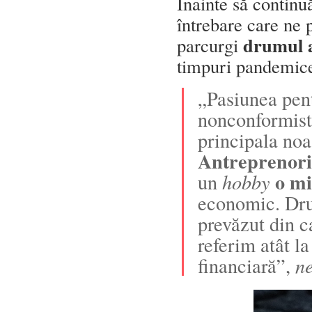
Înainte să continu
întrebare care ne 
drumul a
parcurgi
timpuri pandemice
„Pasiunea pent
nonconformiste
principala noa
Antreprenori
o
mi
un
hobby
economic. Dru
prevăzut din c
referim atât la
financiară”,
ne