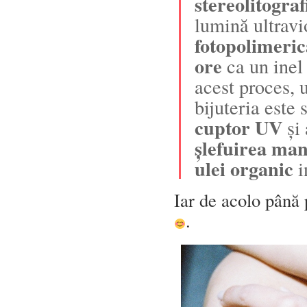
stereolitograf
lumină ultravi
fotopolimeri
ore
ca un inel
acest proces, 
bijuteria este 
cuptor UV
și 
șlefuirea ma
ulei organic
i
Iar de acolo până
.