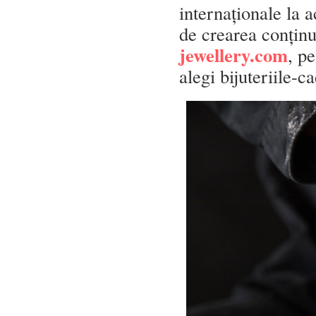
internaționale la a
de crearea conținu
jewellery.com
, p
alegi bijuteriile-c