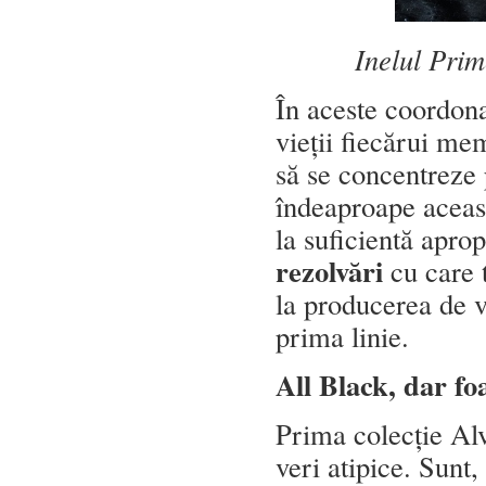
Inelul Prim
În aceste coordona
vieții fiecărui me
să se concentreze 
îndeaproape aceast
la suficientă apro
rezolvări
cu care t
la producerea de vi
prima linie.
All Black, dar fo
Prima colecție Alv
veri atipice. Sunt,