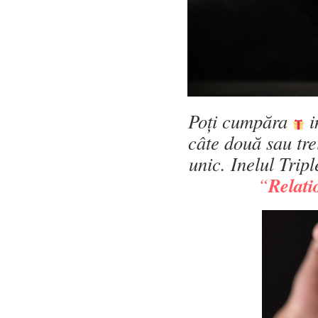
Poți cumpăra
i
câte două sau tre
unic. Inelul Tripl
Relati
“