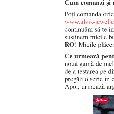
Cum comanzi și u
Poți comanda oric
www.alvik-jewell
continuăm să te î
susținem micile bu
RO
! Micile plăce
Ce urmează pent
nouă gamă de inele
deja testarea pe d
pregăti o serie în 
Apoi, urmează arg
Save