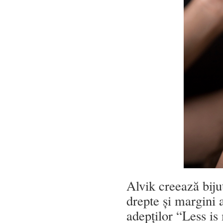
Alvik creează biju
drepte și margini 
adepților “Less is