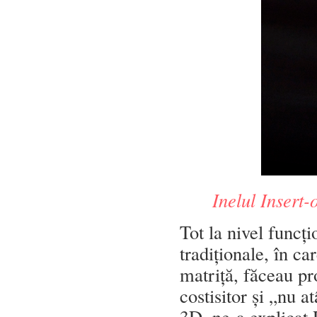
Inelul Insert-
Tot la nivel funcți
tradiționale, în ca
matriță, făceau pr
costisitor și „nu a
3D, ne-a explicat 