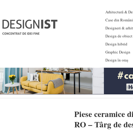
Arhitectură & Des
Case din Români
Designeri & arhi
Design de obiect
Design hibrid
Graphic Design
Design în oraș
Piese ceramice d
RO – Târg de de