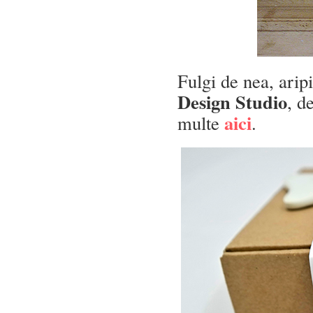
Fulgi de nea, arip
Design Studio
, d
aici
multe
.