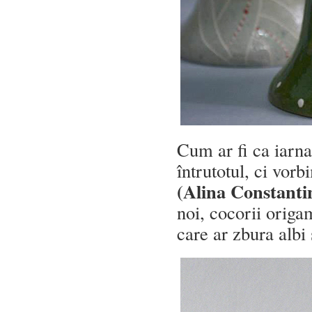
Cum ar fi ca iarn
întrutotul, ci vor
(Alina Constanti
noi, cocorii origa
care ar zbura albi 