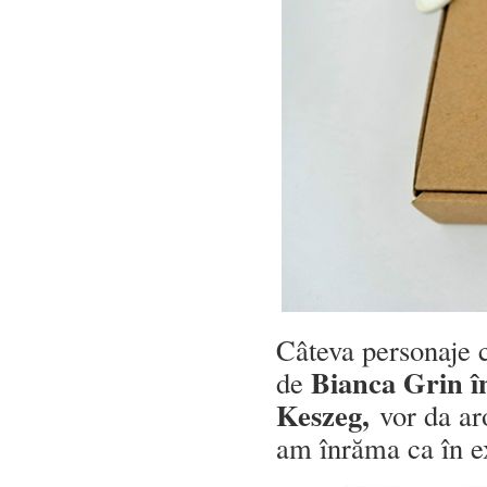
Câteva personaje c
Bianca Grin î
de
Keszeg,
vor da ar
am înrăma ca în e