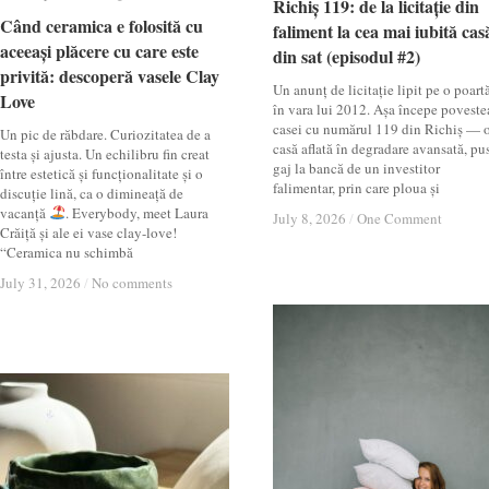
Richiș 119: de la licitație din
Richiș 119: de la licitație din
Când ceramica e folosită cu
Când ceramica e folosită cu
faliment la cea mai iubită cas
faliment la cea mai iubită cas
aceeași plăcere cu care este
aceeași plăcere cu care este
din sat (episodul #2)
din sat (episodul #2)
privită: descoperă vasele Clay
privită: descoperă vasele Clay
Un anunț de licitație lipit pe o poartă
Love
Love
în vara lui 2012. Așa începe poveste
casei cu numărul 119 din Richiș — 
Un pic de răbdare. Curiozitatea de a
casă aflată în degradare avansată, pu
testa și ajusta. Un echilibru fin creat
gaj la bancă de un investitor
între estetică și funcționalitate și o
falimentar, prin care ploua și
discuție lină, ca o dimineață de
vacanță
. Everybody, meet Laura
July 8, 2026
July 8, 2026
/
/
One Comment
One Comment
Crăiță și ale ei vase clay-love!
“Ceramica nu schimbă
July 31, 2026
July 31, 2026
/
/
No comments
No comments