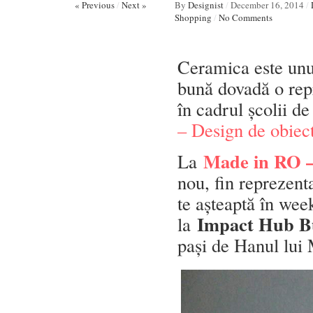
« Previous
/
Next »
By
Designist
/
December 16, 2014
/
Shopping
/
No Comments
Ceramica este unul
bună dovadă o repr
în cadrul școlii d
– Design de obiec
Made in RO –
La
nou, fin reprezent
te așteaptă în wee
Impact Hub B
la
pași de Hanul lui