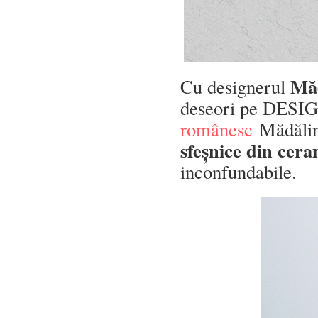
Măd
Cu designerul
deseori pe DESI
românesc
Mădălina
sfeșnice din cer
inconfundabile.