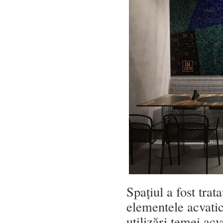
Spațiul a fost trata
elementele acvati
utilizări temei acv