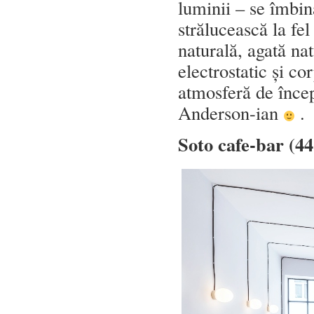
luminii – se îmbină,
strălucească la fel
naturală, agată nat
electrostatic și co
atmosferă de încep
Anderson-ian
.
Soto cafe-bar (4