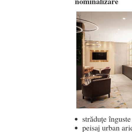
nominalizare
străduțe îngust
peisaj urban ar