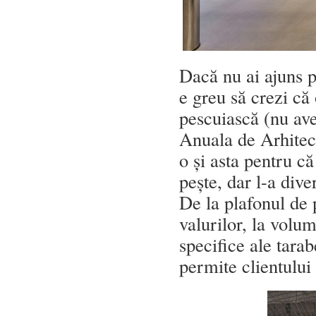
Dacă nu ai ajuns 
e greu să crezi că 
pescuiască (nu av
Anuala de Arhitect
o și asta pentru c
pește, dar l-a dive
De la plafonul de 
valurilor, la volu
specifice ale tarab
permite clientului 