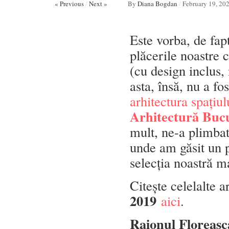
« Previous
/
Next »
By
Diana Bogdan
/
February 19, 20
Este vorba, de fap
plăcerile noastre 
(cu design inclus,
asta, însă, nu a fo
arhitectura spațiul
Arhitectură Bucu
mult, ne-a plimbat
unde am găsit un p
selecția noastră ma
Citește celelalte a
2019
aici
.
Raionul Floreasc