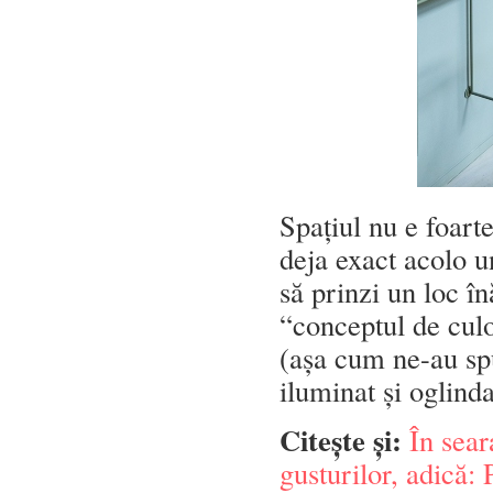
Spațiul nu e foart
deja exact acolo u
să prinzi un loc î
“conceptul de cul
(așa cum ne-au spu
iluminat și oglind
Citește și:
În sear
gusturilor, adică: 