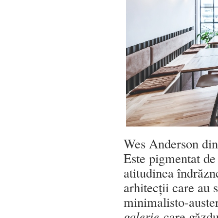
Wes Anderson din n
Este pigmentat de 
atitudinea îndrăzn
arhitecții care au
minimalisto-auster
galerie
care găzdu