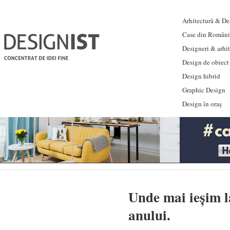
Arhitectură & Des
Case din Români
Designeri & arhi
Design de obiect
Design hibrid
Graphic Design
Design în oraș
Unde mai ieșim l
anului.