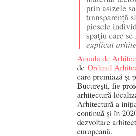
prin asizele s
transparență s
piesele indivi
spațiu care se
explicat arhite
Anuala de Arhitec
de
Ordinul Arhitec
care premiază și p
București, fie proi
arhitectură locali
Arhitectură a in
continuă și în 202
dezvoltare arhitec
europeană.