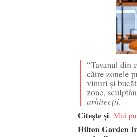
“Tavanul din 
către zonele p
vinuri și bucăt
zone, sculptân
arhitecții.
Citește și
:
Mai puț
Hilton Garden I