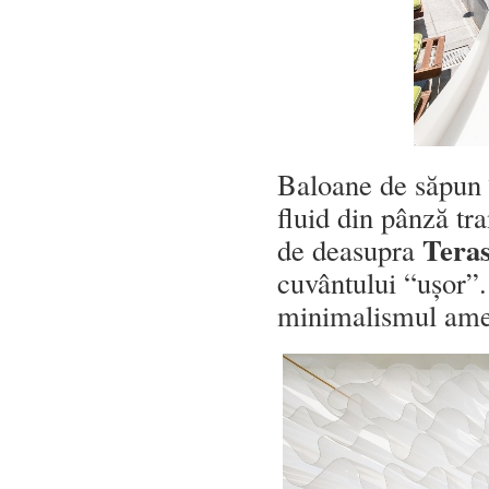
Baloane de săpun î
fluid din pânză tr
Teras
de deasupra
cuvântului “ușor”. 
minimalismul amen