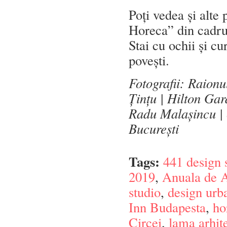
Poți vedea și alte
Horeca” din cadru
Stai cu ochii și c
povești.
Fotografii: Raionu
Țințu | Hilton Ga
Radu Malașincu | c
București
Tags:
441 design 
2019
,
Anuala de A
studio
,
design urb
Inn Budapesta
,
ho
Circei
,
lama arhit