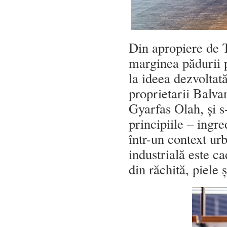
Din apropiere de T
marginea pădurii p
la ideea dezvoltat
proprietarii Balvan
Gyarfas Olah, și s-
principiile – ingr
într-un context u
industrială este ca
din răchită, piele 