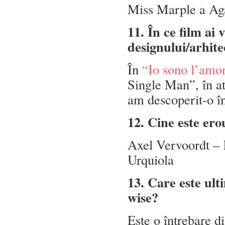
Miss Marple a Aga
11. În ce film ai 
designului/arhitec
În
“Io sono l’amo
Single Man”, în a
am descoperit-o î
12. Cine este ero
Axel Vervoordt – 
Urquiola
13. Care este ult
wise?
Este o întrebare di