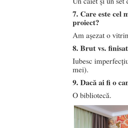
Un caiet și un set
7. Care este cel 
proiect?
Am așezat o vitrin
8. Brut vs. finis
Iubesc imperfecțiu
mei).
9. Dacă ai fi o ca
O bibliotecă.