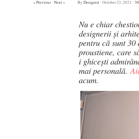
« Previous
/
Next »
By
Designist
/
October 23, 2021
/
30
Nu e chiar chestio
designerii și arhit
pentru că sunt 30 
proustiene, care să
i ghicești admirân
mai personală.
Ai
acum.