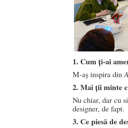
1. Cum ți-ai ame
M-aș inspira din
A
2. Mai ții minte c
Nu chiar, dar cu s
designer, de fapt.
3. Ce piesă de de