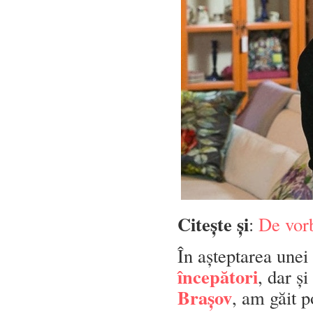
Citește și
:
De vor
În așteptarea unei 
începători
, dar ș
Brașov
, am găit p