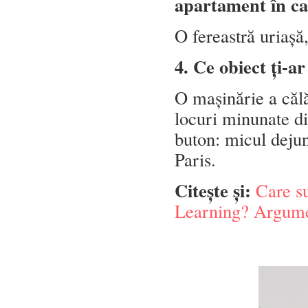
apartament în car
O fereastră uriașă
4. Ce obiect ți-ar
O mașinărie a călă
locuri minunate di
buton: micul dejun
Paris.
Citește și:
Care su
Learning? Argumen