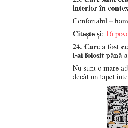
interior în conte
Confortabil – home
Citește și
:
16 pove
24. Care a fost ce
l-ai folosit până
Nu sunt o mare ad
decât un tapet int