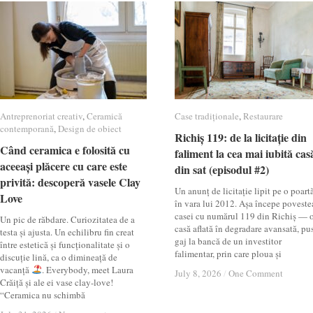
Antreprenoriat creativ
Antreprenoriat creativ
,
Ceramică
Ceramică
Case tradiționale
Case tradiționale
,
Restaurare
Restaurare
contemporană
contemporană
,
Design de obiect
Design de obiect
Richiș 119: de la licitație din
Richiș 119: de la licitație din
Când ceramica e folosită cu
Când ceramica e folosită cu
faliment la cea mai iubită cas
faliment la cea mai iubită cas
aceeași plăcere cu care este
aceeași plăcere cu care este
din sat (episodul #2)
din sat (episodul #2)
privită: descoperă vasele Clay
privită: descoperă vasele Clay
Un anunț de licitație lipit pe o poartă
Love
Love
în vara lui 2012. Așa începe poveste
casei cu numărul 119 din Richiș — 
Un pic de răbdare. Curiozitatea de a
casă aflată în degradare avansată, pu
testa și ajusta. Un echilibru fin creat
gaj la bancă de un investitor
între estetică și funcționalitate și o
falimentar, prin care ploua și
discuție lină, ca o dimineață de
vacanță
. Everybody, meet Laura
July 8, 2026
July 8, 2026
/
/
One Comment
One Comment
Crăiță și ale ei vase clay-love!
“Ceramica nu schimbă