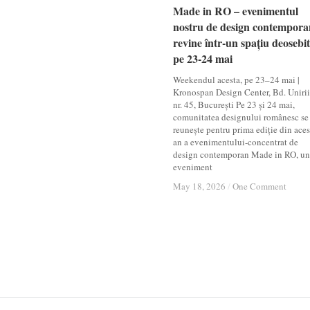
Made in RO – evenimentul
Made in RO – evenimentul
nostru de design contempora
nostru de design contempora
revine într-un spațiu deosebit
revine într-un spațiu deosebit
pe 23-24 mai
pe 23-24 mai
Weekendul acesta, pe 23–24 mai |
Kronospan Design Center, Bd. Unirii
nr. 45, București Pe 23 și 24 mai,
comunitatea designului românesc se
reunește pentru prima ediție din aces
an a evenimentului-concentrat de
design contemporan Made in RO, un
eveniment
May 18, 2026
May 18, 2026
/
/
One Comment
One Comment